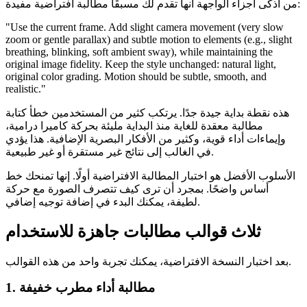
من أذكى أجزاء الواجهة أنها تقدم لك مسبقًا مطالبة افتراضية مفيدة:
"Use the current frame. Add slight camera movement (very slow
zoom or gentle parallax) and subtle motion to elements (e.g., slight
breathing, blinking, soft ambient sway), while maintaining the
original image fidelity. Keep the style unchanged: natural light,
original color grading. Motion should be subtle, smooth, and
realistic."
هذه نقطة بداية جيدة جدًا. يرتكب كثير من المستخدمين خطأ كتابة
مطالبة معقدة للغاية منذ البداية مليئة بحركة كاميرا درامية،
وإيماءات أداء قوية، وكثير من الأفكار البصرية الإضافية. هذا يؤدي
في الغالب إلى نتائج غير مستقرة أو غير طبيعية.
الأسلوب الأفضل هو اختبار المطالبة الافتراضية أولًا. إنها تمنحك خط
أساس واضحًا. بمجرد أن ترى كيف تتصرف الصورة مع حركة
لطيفة، يمكنك البدء في إضافة توجيه إضافي.
ثلاث قوالب مطالبات جاهزة للاستخدام
بعد اختبار النسخة الافتراضية، يمكنك تجربة واحد من هذه القوالب.
1. مطالبة أداء مطرب خفيفة