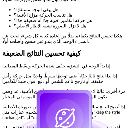
هل يبقى الوجه مستقرًا؟
هل تناسب الحركة مزاج الأغنية؟
هل حركة الكاميرا قوية جدًا أم ضعيفة جدًا؟
هل لا تزال الصورة تشبه الإطار الأصلي؟
هكذا تحسن النتائج بكفاءة. بدلًا من إعادة كتابة كل شيء، ابحث عن
الشيء الوحيد الذي يبدو غير صحيح وأصلحه أولًا.
كيفية تحسين النتائج الضعيفة
إذا بدأ الوجه في التشوّه، خفّف شدة الحركة وبسّط المطالبة.
إذا بدا الناتج ثابتًا جدًا، أضف توجيهًا بسيطًا واحدًا مثل حركة رأس
خفيفة، أو تأرجح ناعم للشعر، أو دفع أقوى قليلًا للكاميرا.
إذا بدا المقطع منفصلًا عن الأغنية، عد وقص audio مرة أخرى. غالبًا لا
تكون المشكلة في التحريك بل في جزء الموسيقى المختار.
إذا أصبح الناتج مبالغًا في الأسلوب أو ابتعد كثيرًا عن صورتك الأصلية،
استخدم عبارات مثل "preserve original fidelity"، و"keep the style
unchanged"، أو "maintain the original composition."
أفضل سير عمل هو التدرج المتحكم فيه. غيّر متغيرًا واحدًا في كل