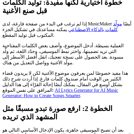
خطوة اختيارية لكنها مفيدة: توليد الكلمات
قبل صنع الأغنية
إذا لم ترغب في البدء من صفحة فارغة، لدى MusicMaker أيضًا
مولّد
كلمات بالذكاء الاصطناعي
يمكنه مساعدتك في تشكيل الجزء
المكتوب قبل توليد المقطع.
العملية بسيطة. أدخل الموضوع، وأضف بعض الكلمات المفتاحية
التي تريد تضمينها، واختر نمط الموسيقى، وحدّد اللغة، ثم ولّد
مسودة. بعد الحصول على نسخة تعجبك، انقل أفضل الأسطر إلى
مولّد الأغنية وواصل التعديل من هناك.
هذا مفيد خصوصًا لمن يعرفون موضوع الأغنية لكن لا يريدون قضاء
الكثير من الوقت أمام صندوق كلمات فارغ. إذا أردت شرح ذلك
بشكل أوسع في المقال، يمكنك أيضًا إحالة القرّاء إلى هذا الدليل
AI Lyrics Generator for AI Music
المرافق على نفس الموقع:
Generator: How to Create Songs Smarter
.
الخطوة 2: ارفع صورة تبدو مسبقًا مثل
المشهد الذي تريده
بعد أن تصبح الموسيقى جاهزة، يكون الإدخال الأساسي التالي هو