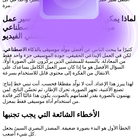
مرة.
لماذا يمكن أن يبدو هذا كأحد أفضل سير عمل
مولّدات الموسيقى بالذكاء الاصطناعي
لمنشئي الفيديو
كثيرًا ما يبحث الناس عن
أفضل مولّد موسيقى بالذكاء الاصطناعي
،
لكن في العمل الإبداعي الحقيقي، جودة الموسيقى جزء واحد فقط
من المعادلة. بالنسبة للمنشئين الذين يركّزون على الصورة أولًا،
السؤال الأفضل هو ما إذا كان سير العمل الكامل يساعدك على
الانتقال من الفكرة إلى محتوى قابل للاستخدام بسرعة.
لهذا يبرز هذا الإعداد. أنت لا تولّد مقطعًا فحسب. أنت تبني خط إنتاج:
تصنع الأغنية، تجهز الصورة، تحرك الإطار، ثم تحسّن الناتج. لمن
يهتمون بالصورة بقدر اهتمامهم بالصوت، يكون هذا غالبًا أكثر فائدة
من استخدام أداة موسيقى فقط بمعزل.
الأخطاء الشائعة التي يجب تجنبها
الخطأ الأول هو البدء بصورة ضعيفة. المصدر البصري السيئ يجعل
كل شيء أصعب.