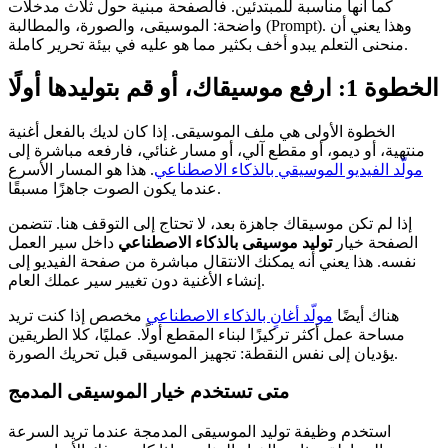
كما أنها مناسبة للمبتدئين. فالصفحة مبنية حول ثلاث مدخلات
واضحة: الموسيقى، والصورة، والمطالبة (Prompt). وهذا يعني أن
منحنى التعلم يبدو أخف بكثير مما هو عليه في بيئة تحرير كاملة.
الخطوة 1: ارفع موسيقاك، أو قم بتوليدها أولًا
الخطوة الأولى هي ملف الموسيقى. إذا كان لديك بالفعل أغنية
منتهية، أو ديمو، أو مقطع آلي، أو مسار غنائي، فارفعه مباشرة إلى
مولّد الفيديو الموسيقي بالذكاء الاصطناعي
. هذا هو المسار الأسرع
عندما يكون الصوت جاهزًا مسبقًا.
إذا لم تكن موسيقاك جاهزة بعد، لا تحتاج إلى التوقف هنا. تتضمن
الصفحة خيار
توليد موسيقى بالذكاء الاصطناعي
داخل سير العمل
نفسه. هذا يعني أنه يمكنك الانتقال مباشرة من صفحة الفيديو إلى
إنشاء الأغنية دون تغيير سير عملك العام.
هناك أيضًا
مولّد أغانٍ بالذكاء الاصطناعي
مخصص إذا كنت تريد
مساحة عمل أكثر تركيزًا لبناء المقطع أولًا. عمليًا، كلا الطريقين
يؤديان إلى نفس النقطة: تجهيز الموسيقى قبل تحريك الصورة.
متى تستخدم خيار الموسيقى المدمج
استخدم وظيفة توليد الموسيقى المدمجة عندما تريد السرعة