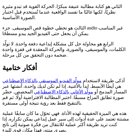
الثاني هو كتابة مطالبة عنيفة مبكرًا. الحركة القوية قد تبدو مثيرة
نظريًا، لكنها غالبًا ما تفسد الواقعية عندما تُستخدم قبل اختبار
الصورة الأساسية.
الثالث هو تخطي خطوة قص الموسيقى. جزء audio غير المناسب
يمكن أن يجعل حتى الفيديو الجيد يبدو مسطحًا.
الرابع هو محاولة حل كل مشكلة إبداعية دفعة واحدة. لا تولّد
الكلمات، والموسيقى، والصورة، والحركة المعقدة في قفزة واحدة
ضخمة دون التحقق من كل مرحلة.
أفكار ختامية
أذكى طريقة لاستخدام
مولّد الفيديو الموسيقي بالذكاء الاصطناعي
هي أيضًا الأبسط. ابدأ بالأغنية. إذا لم تكن لديك واحدة، أنشئها عبر
المسار المدمج أو
مولّد الأغاني بالذكاء الاصطناعي
المخصص. حضّر
صورة تطابق المزاج مسبقًا. اختبر المطالبة الافتراضية أولًا. ثم قم
بالتنقيح فقط بعد رؤية نتيجة أولى مستقرة.
هذه هي الميزة الحقيقية لهذه الأداة. فهي تحوّل ما كان سابقًا عملية
مشتتة تعتمد على عدة أدوات إلى سير عمل إبداعي يمكن تكراره. إذا
كنت تريد طريقة أكثر عملية للانتقال من فكرة صوتية إلى ناتج
بصري منتهٍ، فهذا مكان قوي للبدء.