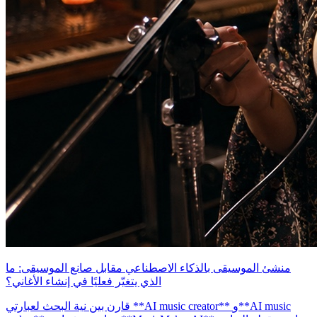
منشئ الموسيقى بالذكاء الاصطناعي مقابل صانع الموسيقى: ما
الذي يتغيّر فعليًا في إنشاء الأغاني؟
قارن بين نية البحث لعبارتي **AI music creator** و**AI music