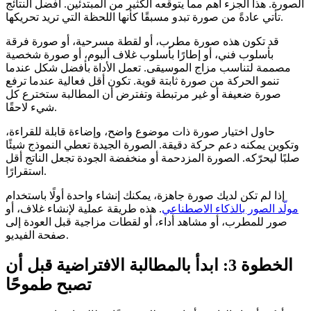
الصورة. هذا الجزء أهم مما يتوقعه الكثير من المبتدئين. أفضل النتائج
تأتي عادةً من صورة تبدو مسبقًا كأنها اللحظة التي تريد تحريكها.
قد تكون هذه صورة مطرب، أو لقطة مسرحية، أو صورة فرقة
بأسلوب فني، أو إطارًا بأسلوب غلاف ألبوم، أو صورة شخصية
مصممة لتناسب مزاج الموسيقى. تعمل الأداة بأفضل شكل عندما
تنمو الحركة من صورة ثابتة قوية. تكون أقل فعالية عندما ترفع
صورة ضعيفة أو غير مرتبطة وتفترض أن المطالبة ستخترع كل
شيء لاحقًا.
حاول اختيار صورة ذات موضوع واضح، وإضاءة قابلة للقراءة،
وتكوين يمكنه دعم حركة دقيقة. الصورة الجيدة تعطي النموذج شيئًا
صلبًا ليحرّكه. الصورة المزدحمة أو منخفضة الجودة تجعل الناتج أقل
استقرارًا.
إذا لم تكن لديك صورة جاهزة، يمكنك إنشاء واحدة أولًا باستخدام
مولّد الصور بالذكاء الاصطناعي
. هذه طريقة عملية لإنشاء غلاف، أو
صور للمطرب، أو مشاهد أداء، أو لقطات مزاجية قبل العودة إلى
صفحة الفيديو.
الخطوة 3: ابدأ بالمطالبة الافتراضية قبل أن
تصبح طموحًا