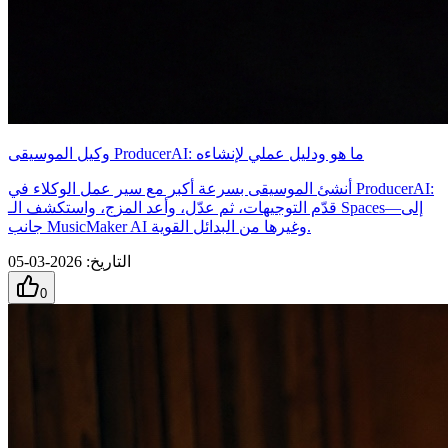
وكيل الموسيقى ProducerAI: ما هو ودليل عملي لإنشاءه
أنشئ الموسيقى بسرعة أكبر مع سير عمل الوكلاء في ProducerAI:
قدّم التوجيهات، ثم عدّل، وأعد المزج، واستكشف الـ Spaces—إلى
جانب MusicMaker AI وغيرها من البدائل القوية.
التاريخ
:
2026-03-05
0