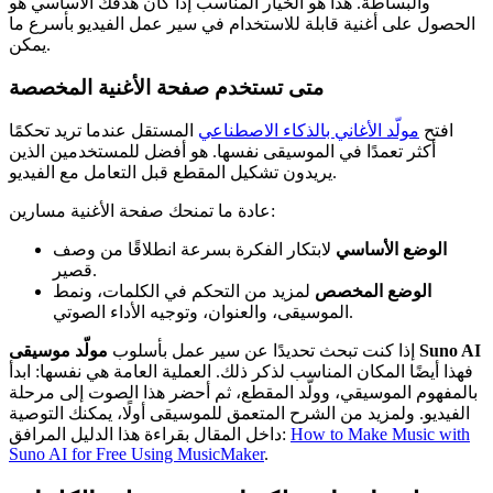
والبساطة. هذا هو الخيار المناسب إذا كان هدفك الأساسي هو
الحصول على أغنية قابلة للاستخدام في سير عمل الفيديو بأسرع ما
يمكن.
متى تستخدم صفحة الأغنية المخصصة
افتح
مولّد الأغاني بالذكاء الاصطناعي
المستقل عندما تريد تحكمًا
أكثر تعمدًا في الموسيقى نفسها. هو أفضل للمستخدمين الذين
يريدون تشكيل المقطع قبل التعامل مع الفيديو.
عادة ما تمنحك صفحة الأغنية مسارين:
الوضع الأساسي
لابتكار الفكرة بسرعة انطلاقًا من وصف
قصير.
الوضع المخصص
لمزيد من التحكم في الكلمات، ونمط
الموسيقى، والعنوان، وتوجيه الأداء الصوتي.
مولّد موسيقى Suno AI
إذا كنت تبحث تحديدًا عن سير عمل بأسلوب
فهذا أيضًا المكان المناسب لذكر ذلك. العملية العامة هي نفسها: ابدأ
بالمفهوم الموسيقي، وولّد المقطع، ثم أحضر هذا الصوت إلى مرحلة
الفيديو. ولمزيد من الشرح المتعمق للموسيقى أولًا، يمكنك التوصية
How to Make Music with
داخل المقال بقراءة هذا الدليل المرافق:
Suno AI for Free Using MusicMaker
.