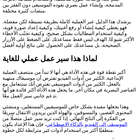
المدمجة، وإنشاء عمل بصري تقوده الموسيقى دون القفز بين
منصات كثيرة مختلفة.
يرشدك هذا الدليل عبر العملية كاملة بطريقة بسيطة لكن مفصلة.
فهو يغطي كيفية إنشاء أو رفع أغنيتك، وكيفية إعداد صورة قوية،
وكيفية استخدام المطالبات بشكل صحيح، وكيفية تجنّب الأخطاء
الأكثر شيوعًا. الهدف ليس فقط مساعدتك على الضغط على الأزرار
الصحيحة، بل مساعدتك على الحصول على نتائج أولية أفضل.
لماذا هذا سير عمل عملي للغاية
أكبر نقطة قوة في هذه الأداة هي أنها لا تبدأ من منتصف العملية
الإبداعية. الكثير من أدوات الفيديو تفترض أن موسيقاك منتهية
بالفعل. الكثير من أدوات الموسيقى تفترض أنك ستتعامل مع
العناصر البصرية في مكان آخر. ما يجعل هذه الأداة أكثر فائدة هو أنها
تدعم جانبي سير العمل معًا.
وهذا يجعلها مفيدة بشكل خاص للموسيقيين المستقلين، ومنشئي
المحتوى القصير، والمسوقين، والهواة الذين يريدون الانتقال سريعًا
من الفكرة إلى الناتج النهائي. إذا كنت تريد سير عمل متصلًا من
الموسيقى إلى الفيديو بالذكاء الاصطناعي
، فإن هذا الإعداد يكون
منطقيًا أكثر من استخدام أدوات غير مترابطة لكل خطوة.