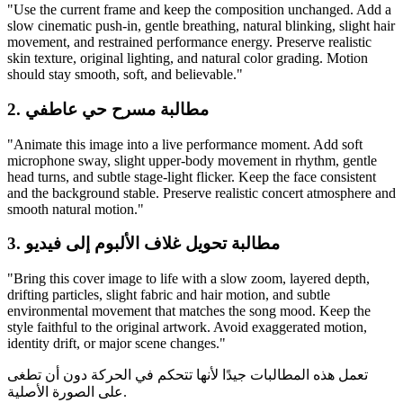
"Use the current frame and keep the composition unchanged. Add a
slow cinematic push-in, gentle breathing, natural blinking, slight hair
movement, and restrained performance energy. Preserve realistic
skin texture, original lighting, and natural color grading. Motion
should stay smooth, soft, and believable."
2. مطالبة مسرح حي عاطفي
"Animate this image into a live performance moment. Add soft
microphone sway, slight upper-body movement in rhythm, gentle
head turns, and subtle stage-light flicker. Keep the face consistent
and the background stable. Preserve realistic concert atmosphere and
smooth natural motion."
3. مطالبة تحويل غلاف الألبوم إلى فيديو
"Bring this cover image to life with a slow zoom, layered depth,
drifting particles, slight fabric and hair motion, and subtle
environmental movement that matches the song mood. Keep the
style faithful to the original artwork. Avoid exaggerated motion,
identity drift, or major scene changes."
تعمل هذه المطالبات جيدًا لأنها تتحكم في الحركة دون أن تطغى
على الصورة الأصلية.