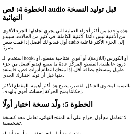
الخطوة 4: قص audio قبل توليد النسخة
النهائية
هذه واحدة من أكثر أجزاء العملية التي يجري تجاهلها. الجزء الأقوى
من الأغنية ليس دائمًا الأغنية الكاملة. في كثير من الحالات، سيبدو
أول فيديو لك أفضل إذا قمت بقص audio إلى الجزء الأكثر فاعلية
بصريًا.
استخدم الـ hook، أو الكورس (اللازمة)، أو أقوى افتتاحية مقطع، أو
ذروة عاطفية. المقطع المركّز عادةً ما يصنع فيديو أفضل من جزء
طويل ومسطح بطاقة أقل. إذا منحك النظام أدوات قص، فاستفد
منها قبل أن تولّد اختبارك الجدي.
بالنسبة لمحتوى الشكل القصير، يصبح هذا أكثر أهمية. المقطع الأكثر
إحكامًا يمنح الحركة إحساسًا أقوى بالهدف.
الخطوة 5: ولّد نسخة اختبار أولًا
لا تتعامل مع أول إخراج على أنه المنتج النهائي. تعامل معه كنسخة
تشخيصية.
عند عودة أول ناتج، تحقق من أربعة أشياء: