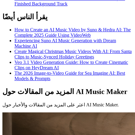
Finished Background Track
يقرأ الناس أيضًا
How to Create an AI Music Video by Suno & Hedra AI: The
Complete 2025 Guide Using VideoWeb
Experiencing Suno AI Music Generation with Dream
Machine AI
Create Magical Christmas Music Videos With AI: From Santa
Clips to Music-Synced Holiday Greetings
Veo 3.1 Video Generation Guide: How to Create Cinematic
Clips on HeyDream AI
The 2026 Image-to-Video Guide for Sea Imagine AI: Best
Models & Prompts
المزيد من المقالات حول AI Music Maker
اعثر على المزيد من المقالات والأخبار حول AI Music Maker.