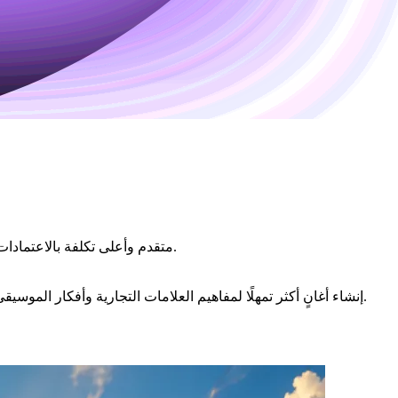
منشئ موسيقى Mureka O2 بالذكاء الاصطناعي هو نموذج Mureka متقدم وأعلى تكلفة بالاعتمادات لمسودات أغانٍ مهمة بالذكاء الاصطناعي من الكلمات ووصف الموسيقى.
يعرّف هذا القسم بالفيديو كيف يدعم Mureka O2 إنشاء أغانٍ أكثر تمهلًا لمفاهيم العلامات التجارية وأفكار الموسيقى التصويرية وموسيقى الحملات والمسودات الإبداعية المهمة التي تحتاج إلى مراجعة إضافية.