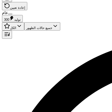
إعادة تعيين
عام
توليد
300
جميع حالات الظهور
الكل