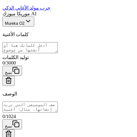
جرب مولد الأغاني الذكي
موريكا ميوزك AI
Mureka O2
كلمات الأغنية
توليد الكلمات
0
/
3000
نسخ
الوصف
0
/
1024
نسخ