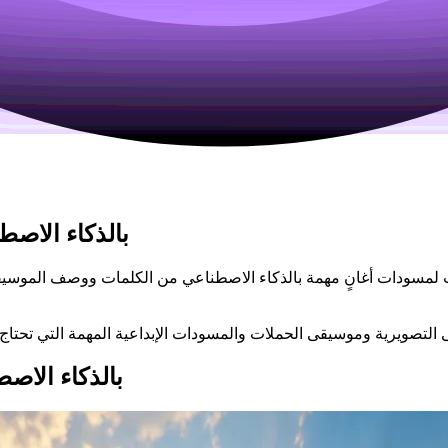
مقدمة عن منشئ موسيقى Mureka O2 بالذ
أمثلة على منشئ موسيقى Mureka O2 با