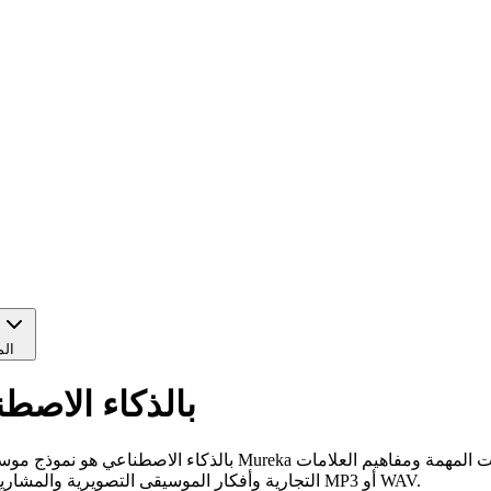
ا
الم
منشئ موسيقى Mureka O2 بالذكاء 
التجارية وأفكار الموسيقى التصويرية والمشاريع التي تستحق مسار إنشاء أكثر تمهلًا مقابل اعتمادات إضافية، ثم نزّل MP3 أو WAV.