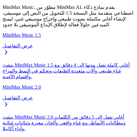
MiniMax Music، مطوّر من MiniMax AI، يقدم نماذج ذكاء
اصطناعي متقدمة مثل النسخة 1.5 للتحويل من النص إلى موسيقى،
لإنشاء أغاني مكتملة بصوت طبيعي وإخراج موسيقي غني، ليمنح
المبدعين حلولاً فعالة لإطلاق الإبداع الموسيقي بلا حدود.
MiniMax Music 1.5
عرض التفاصيل
ينشئ MiniMax Music 1.5 أغاني كاملة تصل مدتها إلى 4 دقائق مع
غناء طبيعي وآلات متعددة الطبقات وتحكم في النمط والمزاج
وأقسام الأغنية.
MiniMax Music 2.0
عرض التفاصيل
ينشئ MiniMax Music 2.0 أغاني تصل إلى 5 دقائق من الكلمات
ومطالبات الأنماط، مع غناء واقعي وألحان معبرة وثنائيات غنائية
وأداء أكابيلا.