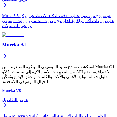
Music 5.5 هو نموذج موسيقى عالي الدقة بالذكاء الاصطناعي يركز
على توزيعات أكثر ثراءً وغناء أوضح وصوت مخصص وتوليد موسيقى
يراعي التفضيلات.
Mureka AI
استكشف نماذج توليد الموسيقى المبتكرة المدعومة من Mureka O1
وV7، من التطبيقات الاستهلاكية إلى منصات API الاحترافية، تقدم
حلول فعالة لتوليد الأغاني والآلات والكلمات وتحفز الإبداع وتُمكّن
الخيال الموسيقي اللامحدود.
Mureka V9
عرض التفاصيل
يحول Mureka V9 الكلمات والمطالبات الإبداعية إلى أغاني ذكاء