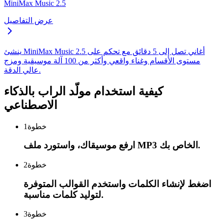
MiniMax Music 2.5
عرض التفاصيل
ينشئ MiniMax Music 2.5 أغاني تصل إلى 5 دقائق مع تحكم على
مستوى الأقسام وغناء واقعي وأكثر من 100 آلة موسيقية ومزج
عالي الدقة.
كيفية استخدام مولّد الراب بالذكاء
الاصطناعي
خطوة
1
ارفع موسيقاك، واستورد ملف MP3 الخاص بك.
خطوة
2
اضغط لإنشاء الكلمات واستخدم القوالب المتوفرة
لتوليد كلمات مناسبة.
خطوة
3