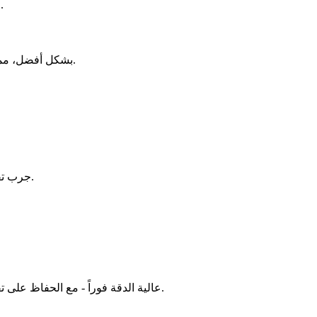
لنفس حجم الملف، عادةً ما يكون أداء OGG أفضل من MP3 في جودة الصوت، مناسب لعشاق الموسيقى أو معالجة الصوت الاحترافية.
بعض مشغلات الموسيقى مفتوحة المصدر، ومحركات الألعاب، أو تطبيقات الويب تدعم صيغة OGG بشكل أفضل، مما يضمن التوافق من خلال التحويل.
جرب تقنية تحويل الصوت المتقدمة - من الراحة القصوى إلى الجودة الاحترافية، مما يساعدك على تحويل الملفات الصوتية بسهولة مع نتائج استثنائية.
إنشاء ملفات OGG عالية الدقة فوراً - مع الحفاظ على تفاصيل الصوت دون فقدان، مما يضمن تلبية المخرجات للمعايير العالية لتشغيل الموسيقى، وتحرير الصوت، أو نشر العمل.