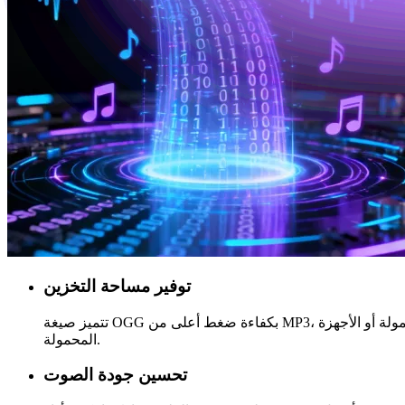
توفير مساحة التخزين
تتميز صيغة OGG بكفاءة ضغط أعلى من MP3، مما يؤدي إلى ملفات أصغر حجماً مع الحفاظ على جودة صوت مماثلة، مناسبة لتخزين كميات كبيرة من الموسيقى على الهواتف المحمولة أو الأجهزة
المحمولة.
تحسين جودة الصوت