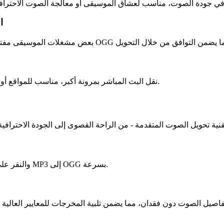
ا
يدعم OGG نقل البث المباشر بمرونة أكبر، مناسب للمواقع أو التطبيقات لتشغيل الموسيقى عبر الإنترنت أو البث.
ما عليك سوى اختيار ملف MP3 والنقر على 'تحويل الآن' لبدء عملية التحويل من MP3 إلى OGG بسرعة.