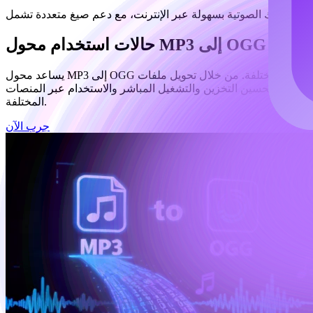
حالات استخدام محول MP3 إلى OGG
يساعد محول MP3 إلى OGG المستخدمين على استخدام الملفات الصوتية بمرونة عبر الأجهزة والبرامج المختلفة. من خلال تحويل ملفات MP3 إلى صيغة OGG، لا يقلل حجم الملف فحسب مع الحفاظ على
 متنوعة لتحسين التخزين والتشغيل المباشر والاستخدام عبر المنصات
المختلفة.
جرب الآن