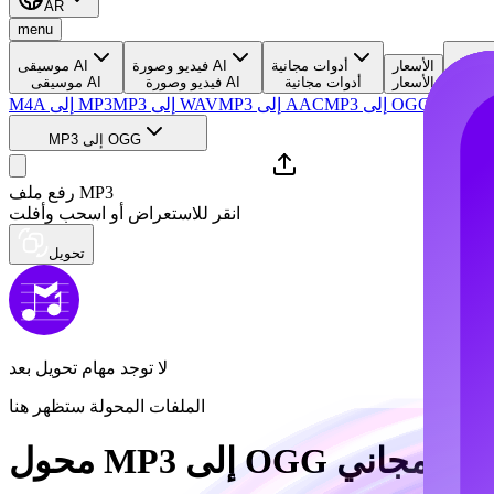
AR
menu
لموارد
الأسعار
أدوات مجانية
فيديو وصورة AI
موسيقى AI
وارد
الأسعار
أدوات مجانية
فيديو وصورة AI
موسيقى AI
MP3 إلى OGG
MP3 إلى AAC
MP3 إلى WAV
M4A إلى MP3
MP3 إلى OGG
رفع ملف MP3
انقر للاستعراض أو اسحب وأفلت
تحويل
لا توجد مهام تحويل بعد
الملفات المحولة ستظهر هنا
محول MP3 إلى OGG مجاني