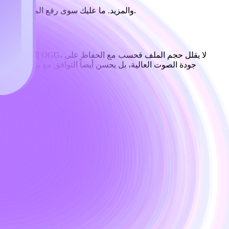
معالجة ملفاتك الصوتية بسهولة عبر الإنترنت، مع دعم صيغ متعددة تشمل MP3 وOGG وWAV وAAC والمزيد. ما عليك سوى رفع الملف الصوتي لإتمام التحويل مجاناً واستخدامه فوراً.
جودة الصوت العالية، بل يحسن أيضاً التوافق مع مشغلات الم