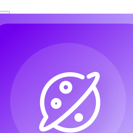
ا
الم