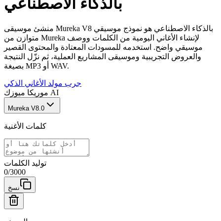
بالذكاء الاصطناعي
منشئ موسيقى Mureka V8 بالذكاء الاصطناعي هو نموذج موسيقي
متوازن من Mureka لإنشاء الأغاني اليومية من الكلمات ووصف
موسيقي واضح. استخدمه للمسودات المعتادة والمحتوى القصير
والعروض التجريبية وموسيقى المشاريع العملية، ثم نزّل النتيجة
بصيغة MP3 أو WAV.
جرب مولد الأغاني الذكي
موريكا ميوزك AI
Mureka V8.0
كلمات الأغنية
توليد الكلمات
0
/
3000
نسخ