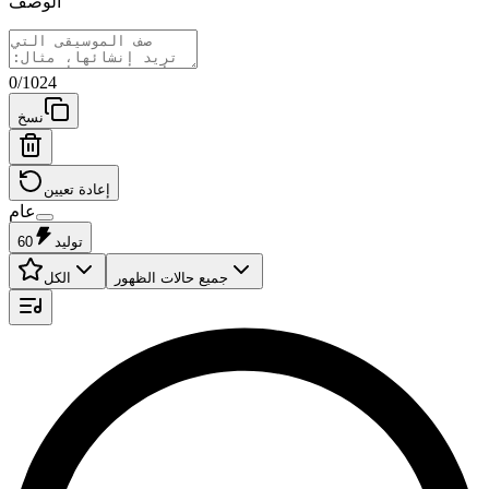
الوصف
0
/
1024
نسخ
إعادة تعيين
عام
توليد
60
جميع حالات الظهور
الكل