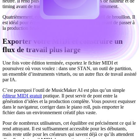
neutre. Il rend plus faciles à entendre les problèmes de hauteur et de
timing avant de transférer le MIDI vers un autre instrument.
Quatrièmement, considérez l’éditeur comme un outil de brouillon. Il
est idéal pour écrire, corriger et façonner des idées avant de passer à
la production finale.
Exporter votre MIDI et construire un
flux de travail plus large
Une fois votre édition terminée, exportez le fichier MIDI et
poursuivez où vous voulez : dans une STAN, un outil de partition,
un ensemble d’instruments virtuels, ou un autre flux de travail assisté
par IA.
C’est pourquoi l’outil de MusicMaker AI est plus qu’un simple
éditeur MIDI gratuit
pratique. Il peut servir de pont entre la
génération d’idées et la production complète. Vous pouvez esquisser
dans le navigateur, corriger dans le piano roll, puis emporter le
fichier dans un environnement créatif plus vaste.
Pour de nombreux utilisateurs, cet équilibre est précisément ce qui le
rend attrayant. Il est suffisamment accessible pour les débutants,
mais reste utile pour les créateurs qui savent déjà ce qu’ils attendent