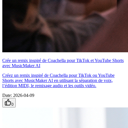
Crée un remix inspiré de Coachella pour TikTok et YouTube Shorts
avec MusicMaker AI
Créez un remix inspiré de Coachella pour TikTok ou YouTube
Shorts avec MusicMaker AI en utilisant la séparation de voix,
l’édition MIDI, le remixage audio et les outils vidéo.
Date
:
2026-04-09
0