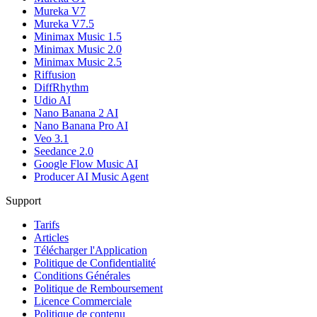
Mureka V7
Mureka V7.5
Minimax Music 1.5
Minimax Music 2.0
Minimax Music 2.5
Riffusion
DiffRhythm
Udio AI
Nano Banana 2 AI
Nano Banana Pro AI
Veo 3.1
Seedance 2.0
Google Flow Music AI
Producer AI Music Agent
Support
Tarifs
Articles
Télécharger l'Application
Politique de Confidentialité
Conditions Générales
Politique de Remboursement
Licence Commerciale
Politique de contenu