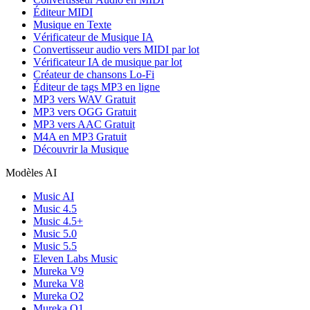
Éditeur MIDI
Musique en Texte
Vérificateur de Musique IA
Convertisseur audio vers MIDI par lot
Vérificateur IA de musique par lot
Créateur de chansons Lo-Fi
Éditeur de tags MP3 en ligne
MP3 vers WAV Gratuit
MP3 vers OGG Gratuit
MP3 vers AAC Gratuit
M4A en MP3 Gratuit
Découvrir la Musique
Modèles AI
Music AI
Music 4.5
Music 4.5+
Music 5.0
Music 5.5
Eleven Labs Music
Mureka V9
Mureka V8
Mureka O2
Mureka O1