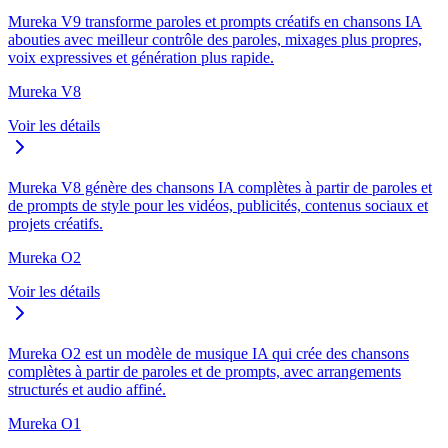
Mureka V9 transforme paroles et prompts créatifs en chansons IA
abouties avec meilleur contrôle des paroles, mixages plus propres,
voix expressives et génération plus rapide.
Mureka V8
Voir les détails
Mureka V8 génère des chansons IA complètes à partir de paroles et
de prompts de style pour les vidéos, publicités, contenus sociaux et
projets créatifs.
Mureka O2
Voir les détails
Mureka O2 est un modèle de musique IA qui crée des chansons
complètes à partir de paroles et de prompts, avec arrangements
structurés et audio affiné.
Mureka O1