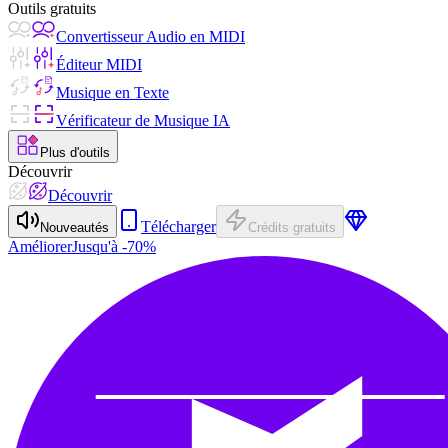
Outils gratuits
Convertisseur Audio en MIDI
Éditeur MIDI
Musique en Texte
Vérificateur de Musique IA
Plus d'outils
Découvrir
Découvrir
Télécharger
Nouveautés
Crédits gratuits
Améliorer
Jusqu'à -70%