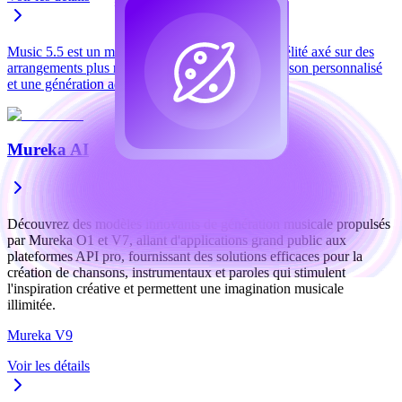
Music 5.5 est un modèle de musique IA haute fidélité axé sur des
arrangements plus riches, des voix plus nettes, un son personnalisé
et une génération adaptée aux goûts.
Mureka AI
Découvrez des modèles innovants de génération musicale propulsés
par Mureka O1 et V7, allant d'applications grand public aux
plateformes API pro, fournissant des solutions efficaces pour la
création de chansons, instrumentaux et paroles qui stimulent
l'inspiration créative et permettent une imagination musicale
illimitée.
Mureka V9
Voir les détails