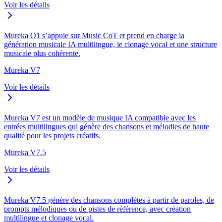
Voir les détails
Mureka O1 s’appuie sur Music CoT et prend en charge la
génération musicale IA multilingue, le clonage vocal et une structure
musicale plus cohérente.
Mureka V7
Voir les détails
Mureka V7 est un modèle de musique IA compatible avec les
entrées multilingues qui génère des chansons et mélodies de haute
qualité pour les projets créatifs.
Mureka V7.5
Voir les détails
Mureka V7.5 génère des chansons complètes à partir de paroles, de
prompts mélodiques ou de pistes de référence, avec création
multilingue et clonage vocal.