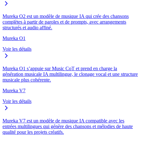
Mureka O2 est un modèle de musique IA qui crée des chansons
complètes à partir de paroles et de prompts, avec arrangements
structurés et audio affiné.
Mureka O1
Voir les détails
Mureka O1 s’appuie sur Music CoT et prend en charge la
génération musicale IA multilingue, le clonage vocal et une structure
musicale plus cohérente.
Mureka V7
Voir les détails
Mureka V7 est un modèle de musique IA compatible avec les
entrées multilingues qui génère des chansons et mélodies de haute
qualité pour les projets créatifs.