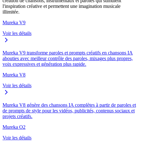
création de chansons, instrumentaux et paroles qui stimulent
l'inspiration créative et permettent une imagination musicale
illimitée.
Mureka V9
Voir les détails
Mureka V9 transforme paroles et prompts créatifs en chansons IA
abouties avec meilleur contrôle des paroles, mixages plus propres,
voix expressives et génération plus rapide.
Mureka V8
Voir les détails
Mureka V8 génère des chansons IA complètes à partir de paroles et
de prompts de style pour les vidéos, publicités, contenus sociaux et
projets créatifs.
Mureka O2
Voir les détails