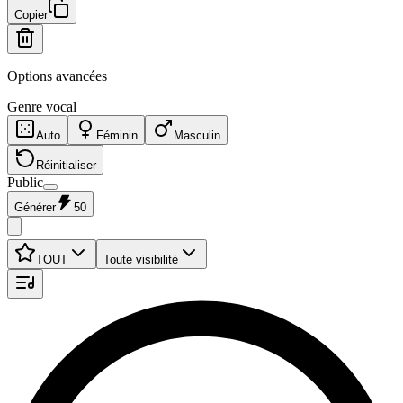
Copier
Options avancées
Genre vocal
Auto
Féminin
Masculin
Réinitialiser
Public
Générer
50
TOUT
Toute visibilité