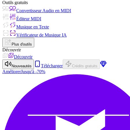
Outils gratuits
Convertisseur Audio en MIDI
Éditeur MIDI
Musique en Texte
Vérificateur de Musique IA
Plus d'outils
Découvrir
Découvrir
Télécharger
Nouveautés
Crédits gratuits
Améliorer
Jusqu'à -70%