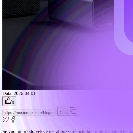
Data
:
2026-04-01
0
Copia
Se vuoi un modo veloce per abbozzare melodie, ripulire i dati delle 