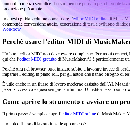
punto di partenza semplice. Lo strumento è pensato per chi vuole lavorar
produzione più ampio.
In questa guida vedremo come usare l’
editor MIDI online
di MusicMake
comprende conversione audio, generazione di testi e sviluppo di idee
Workflow
.
Perché usare l’editor MIDI di MusicMake
Un buon editor MIDI non deve essere complicato. Per molti creatori, la ve
qui che l’
editor MIDI gratuito
di MusicMaker AI è particolarmente uti
Poiché gira nel browser, puoi iniziare subito a lavorare invece di per
imparare l’editing in piano roll, per gli autori che hanno bisogno di 
È utile anche in un flusso di lavoro moderno assistito dall’AI. Magari 
passo successivo è quasi sempre la rifinitura. Un editor basato su brow
Come aprire lo strumento e avviare un pro
Il primo passo è semplice: apri l’
editor MIDI online
di MusicMaker AI n
Un tipico flusso di lavoro iniziale appare così: