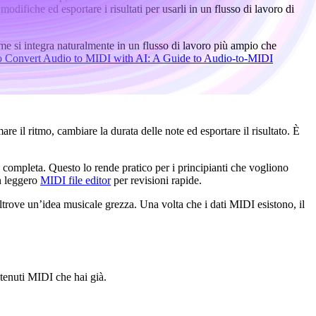
difiche ed esportare i risultati per usarli in un flusso di lavoro di
e si integra naturalmente in un flusso di lavoro più ampio che
 Convert Audio to MIDI with AI: A Guide to Audio-to-MIDI
re il ritmo, cambiare la durata delle note ed esportare il risultato. È
 completa. Questo lo rende pratico per i principianti che vogliono
un leggero
MIDI file editor
per revisioni rapide.
ltrove un’idea musicale grezza. Una volta che i dati MIDI esistono, il
tenuti MIDI che hai già.