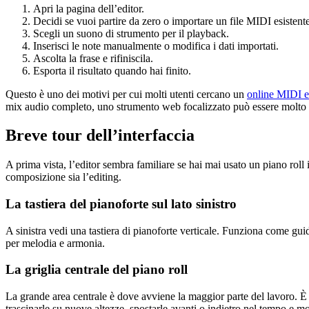
Apri la pagina dell’editor.
Decidi se vuoi partire da zero o importare un file MIDI esistente
Scegli un suono di strumento per il playback.
Inserisci le note manualmente o modifica i dati importati.
Ascolta la frase e rifiniscila.
Esporta il risultato quando hai finito.
Questo è uno dei motivi per cui molti utenti cercano un
online MIDI ed
mix audio completo, uno strumento web focalizzato può essere molto p
Breve tour dell’interfaccia
A prima vista, l’editor sembra familiare se hai mai usato un piano rol
composizione sia l’editing.
La tastiera del pianoforte sul lato sinistro
A sinistra vedi una tastiera di pianoforte verticale. Funziona come guida
per melodia e armonia.
La griglia centrale del piano roll
La grande area centrale è dove avviene la maggior parte del lavoro. È il 
trascinarle su nuove altezze, spostarle avanti o indietro nel tempo e mo