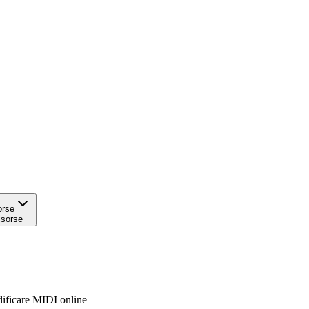
orse
isorse
ificare MIDI online