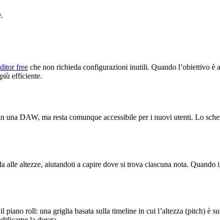
.
itor free
che non richieda configurazioni inutili. Quando l’obiettivo è a
iù efficiente.
l in una DAW, ma resta comunque accessibile per i nuovi utenti. Lo sche
 alle altezze, aiutandoti a capire dove si trova ciascuna nota. Quando ins
piano roll: una griglia basata sulla timeline in cui l’altezza (pitch) è sul
dificarne la durata.