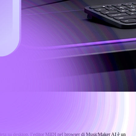
pleta su desktop, l’editor MIDI nel browser di MusicMaker AI è un