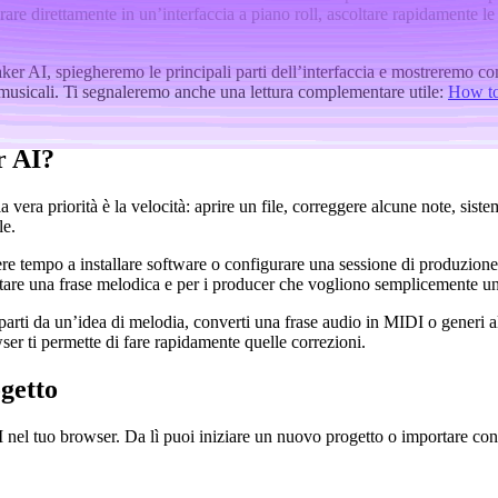
e direttamente in un’interfaccia a piano roll, ascoltare rapidamente le mo
r AI, spiegheremo le principali parti dell’interfaccia e mostreremo com
 musicali. Ti segnaleremo anche una lettura complementare utile:
How to
r AI?
ra priorità è la velocità: aprire un file, correggere alcune note, sistema
le.
dere tempo a installare software o configurare una sessione di produzione
testare una frase melodica e per i producer che vogliono semplicemente 
parti da un’idea di melodia, converti una frase audio in MIDI o generi a
ser ti permette di fare rapidamente quelle correzioni.
getto
el tuo browser. Da lì puoi iniziare un nuovo progetto o importare con