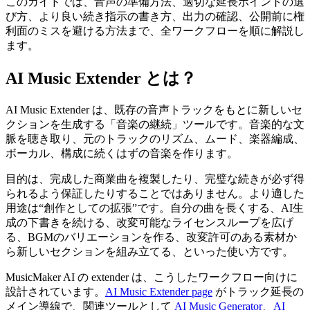
このガイドでは、音声の準備方法、適切な延長ポイントの選
び方、より良い続き指示の書き方、出力の確認、公開前に権
利面のミスを避ける方法まで、全ワークフローを順に解説し
ます。
AI Music Extender とは？
AI Music Extender は、既存の音声トラックをもとに新しいセ
クションを生成する「音楽の継続」ツールです。音楽的な文
脈を聴き取り、元のトラックのリズム、ムード、楽器編成、
ボーカル、構成に続くはずの音楽を作ります。
目的は、完成した商業曲を複製したり、完璧な続きが必ず得
られるよう保証したりすることではありません。より適した
用途は“創作としての拡張”です。自分の曲を長くする、AI生
成の下書きを続ける、改変可能なライセンスループを広げ
る、BGMのバリエーションを作る、改変許可のある素材か
ら新しいセクションを組み立てる、といった使い方です。
MusicMaker AI の extender は、こうしたワークフロー向けに
設計されています。
AI Music Extender page
がトラック延長の
メイン導線で、関連ツールとして
AI Music Generator
、
AI