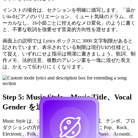
インストの場合は、セクションを明確に描写します。「温か
いlo-fiピアノのバリエーション、ミュート気味のドラム、ボ
ーカルなし、16小節ごとに控えめなメロ変化」のように書く
と、不要な歌詞を強要せず音楽的方向性を渡せます。
画面上の説明では Lyrics ボックスに 3000 文字制限があると
記されています。表示されている制限は現行UIの仕様とし
て捉え、いずれにせよ指示は簡潔に書きましょう。歌詞、制
作メモ、法的注意、複数のアレンジ案を一塊に混ぜた長文
は、かえって伝わりにくくなります。
Step 5: Music Style、Music Title、Vocal
Gender を追加する
Music Style は、ジャンル、ムード、楽器編成、テンポ、プロ
ダクションの方向性を定義する欄です。UI に Pop、Rock、
Electronic、Folk、Country、Jazz、Classical、Piano、Acoustic、