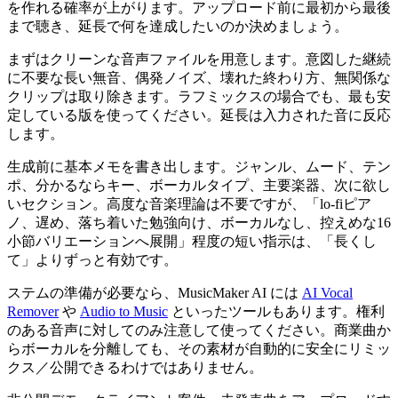
を作れる確率が上がります。アップロード前に最初から最後
まで聴き、延長で何を達成したいのか決めましょう。
まずはクリーンな音声ファイルを用意します。意図した継続
に不要な長い無音、偶発ノイズ、壊れた終わり方、無関係な
クリップは取り除きます。ラフミックスの場合でも、最も安
定している版を使ってください。延長は入力された音に反応
します。
生成前に基本メモを書き出します。ジャンル、ムード、テン
ポ、分かるならキー、ボーカルタイプ、主要楽器、次に欲し
いセクション。高度な音楽理論は不要ですが、「lo-fiピア
ノ、遅め、落ち着いた勉強向け、ボーカルなし、控えめな16
小節バリエーションへ展開」程度の短い指示は、「長くし
て」よりずっと有効です。
ステムの準備が必要なら、MusicMaker AI には
AI Vocal
Remover
や
Audio to Music
といったツールもあります。権利
のある音声に対してのみ注意して使ってください。商業曲か
らボーカルを分離しても、その素材が自動的に安全にリミッ
クス／公開できるわけではありません。