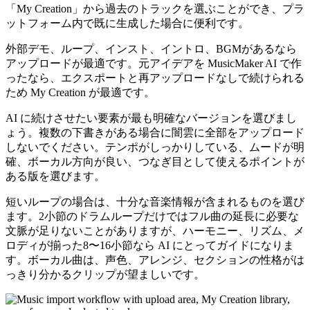
「My Creation」から過去のトラックを選ぶことができ、プラ
ットフォーム内で既に生成した場合に便利です。
外部デモ、ループ、インスト、イントロ、BGMがあるなら
アップロードが最適です。元アイデアを MusicMaker AI で作
ったなら、エクスポートと再アップロードなしで続けられる
ため My Creation が最適です。
AI に続けさせたい要素が最も明確なバージョンを選びまし
ょう。複数の下書きがある場合に闇雲に全部をアップロード
しないでください。テンポがしっかりしている、ムードが明
確、ボーカル方向が良い、つなぎ目として使えるポイントが
ある版を選びます。
短いループの場合は、十分な音楽情報が含まれるものを選び
ます。2小節のドラムループだけではフル曲の延長に必要な
文脈が足りないことがありますが、ハーモニー、リズム、メ
ロディが揃った8〜16小節なら AI にとってガイドになりま
す。ボーカル曲は、声色、アレンジ、セクションの性格がは
っきり分かるクリップが望ましいです。