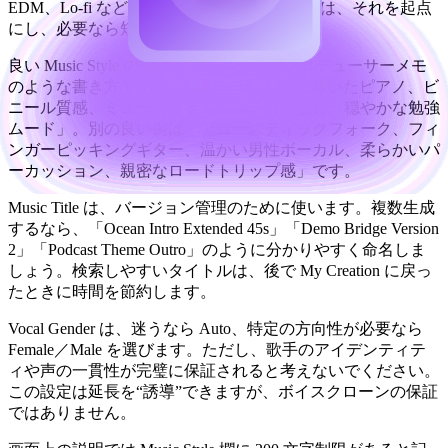
EDM、Lo-fi などのチップが表示される場合は、それを起点
にし、必要なら短い補足を加えます。
良い Music Style の例は、コンパクトなプロデューサーメモ
のような書き方です。「lo-fi hip-hop、落ち着いたピアノ、ビ
ニール質感、ミュートドラム、ボーカルなし、穏やかな勉強
ムード」。別の良い例は「アコースティックフォーク、フィ
ンガーピッキングギター、温かい男性ボーカル、柔らかいパ
ーカッション、親密なロードトリップ感」です。
Music Title は、バージョン管理のために使います。複数生成
するなら、「Ocean Intro Extended 45s」「Demo Bridge Version
2」「Podcast Theme Outro」のように分かりやすく命名しま
しょう。検索しやすいタイトルは、後で My Creation に戻っ
たときに時間を節約します。
Vocal Gender は、迷うなら Auto、特定の方向性が必要なら
Female／Male を選びます。ただし、歌手のアイデンティテ
ィや声の一貫性が完璧に保証されると考えないでください。
この設定は延長を“誘導”できますが、ボイスクローンの保証
ではありません。