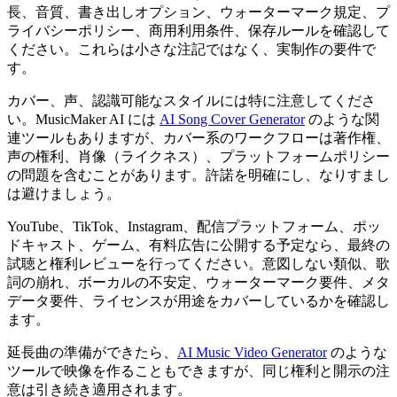
長、音質、書き出しオプション、ウォーターマーク規定、プ
ライバシーポリシー、商用利用条件、保存ルールを確認して
ください。これらは小さな注記ではなく、実制作の要件で
す。
カバー、声、認識可能なスタイルには特に注意してくださ
い。MusicMaker AI には
AI Song Cover Generator
のような関
連ツールもありますが、カバー系のワークフローは著作権、
声の権利、肖像（ライクネス）、プラットフォームポリシー
の問題を含むことがあります。許諾を明確にし、なりすまし
は避けましょう。
YouTube、TikTok、Instagram、配信プラットフォーム、ポッ
ドキャスト、ゲーム、有料広告に公開する予定なら、最終の
試聴と権利レビューを行ってください。意図しない類似、歌
詞の崩れ、ボーカルの不安定、ウォーターマーク要件、メタ
データ要件、ライセンスが用途をカバーしているかを確認し
ます。
延長曲の準備ができたら、
AI Music Video Generator
のような
ツールで映像を作ることもできますが、同じ権利と開示の注
意は引き続き適用されます。