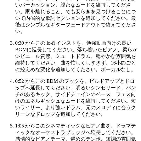
いパーカッション、親密なムードを維持してくださ
い。家を離れること、でも安らぎを見つけることにつ
いて内省的な歌詞セクションを追加してください。最
後はシンプルなギターフェードアウトで終えてくださ
い。
0:30 からこの lo-fi インストを、勉強動画向けの長い
BGMに延長してください。落ち着いたピアノ、柔らか
いビニール質感、ミュートドラム、穏やかな雰囲気を
維持してください。曲を忙しくしすぎず、16小節ごと
に控えめな変化を追加してください。ボーカルなし。
0:52 からこの EDM のフックを、ビルドアップとドロ
ップへ延長してください。明るいシンセリード、パン
チのあるキック、サイドチェインのベース、フェス向
けのエネルギッシュなムードを維持してください。短
いライザー、より強いドラム、元のメロディに合うク
リーンなドロップを追加してください。
1:05 からこのシネマティックなピアノ曲を、ドラマテ
ィックなオーケストラブリッジへ延長してください。
感情的なピアノテーマ、遅めのテンポ、短調の雰囲気