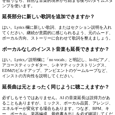
を狙うなら、自然な音楽的境界から始まる後ろのタイムスタ
ンプを使います。
延長部分に新しい歌詞を追加できますか？
はい。Lyrics 欄に新しい歌詞、またはセクション説明を入れ
てください。継続が意図的に感じられるよう、元のムード、
ボーカル方向、ストーリーに合わせて歌詞を整えましょう。
ボーカルなしのインスト音楽も延長できますか？
はい。Lyrics／説明欄に「no vocals」と明記し、lo-fiピアノ、
アコースティックギター、シネマティックストリングス、
EDMのビルドアップ、アンビエントのゲームループなど、
インストの方向性を説明してください。
延長曲は元とまったく同じように聴こえますか？
必ずしもそうではありません。AI の音楽延長は説得力があ
ることもありますが、ミックス、ボーカル品質、アレンジ、
エネルギーが変化する場合もあります。つなぎ、BPM、キ
ー、ボーカル、楽器編成、最終書き出しを必ず確認してくだ