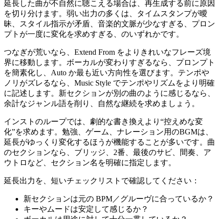
延長した曲が不自然に聴こえる場合は、再生成する前に原因
を切り分けます。弱い出力の多くは、タイムスタンプが曖
昧、スタイル指示が矛盾、音楽的文脈が少なすぎる、プロン
プトが一度に変化を求めすぎる、のいずれかです。
つなぎが荒いなら、Extend From をよりきれいなフレーズ境
界に移動します。ボーカルが変わりすぎるなら、プロンプト
を簡素化し、Auto か最も近い方向性を選びます。テンポや
ノリがズレるなら、Music Style でテンポやリズムをより明確
に記述します。新セクションが別の曲のように感じるなら、
余計なジャンル語を削り、自然な継続を求めましょう。
インストのループでは、劇的な書き換えより“控えめな変
化”を求めます。勉強、ゲーム、ナレーション用のBGMは、
延長がゆっくり変化するほうが機能することが多いです。曲
のセクションなら、ブリッジ、2番、最後のサビ、間奏、ア
ウトロなど、セクション名を明確に指定します。
延長出力を、短いチェックリストで確認してください：
新セクションは元の BPM／グルーヴに合っているか？
キーやムードは安定して感じるか？