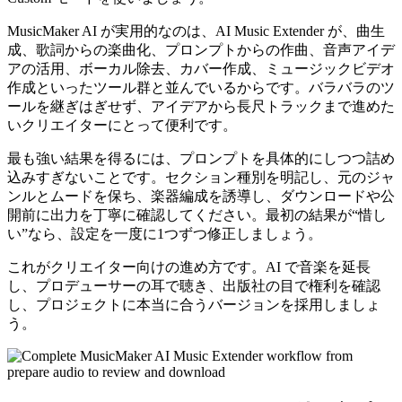
MusicMaker AI が実用的なのは、AI Music Extender が、曲生
成、歌詞からの楽曲化、プロンプトからの作曲、音声アイデ
アの活用、ボーカル除去、カバー作成、ミュージックビデオ
作成といったツール群と並んでいるからです。バラバラのツ
ールを継ぎはぎせず、アイデアから長尺トラックまで進めた
いクリエイターにとって便利です。
最も強い結果を得るには、プロンプトを具体的にしつつ詰め
込みすぎないことです。セクション種別を明記し、元のジャ
ンルとムードを保ち、楽器編成を誘導し、ダウンロードや公
開前に出力を丁寧に確認してください。最初の結果が“惜し
い”なら、設定を一度に1つずつ修正しましょう。
これがクリエイター向けの進め方です。AI で音楽を延長
し、プロデューサーの耳で聴き、出版社の目で権利を確認
し、プロジェクトに本当に合うバージョンを採用しましょ
う。