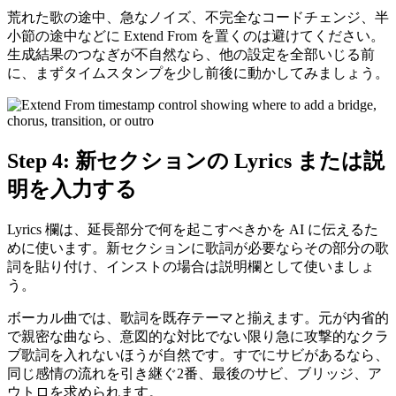
荒れた歌の途中、急なノイズ、不完全なコードチェンジ、半
小節の途中などに Extend From を置くのは避けてください。
生成結果のつなぎが不自然なら、他の設定を全部いじる前
に、まずタイムスタンプを少し前後に動かしてみましょう。
Step 4: 新セクションの Lyrics または説
明を入力する
Lyrics 欄は、延長部分で何を起こすべきかを AI に伝えるた
めに使います。新セクションに歌詞が必要ならその部分の歌
詞を貼り付け、インストの場合は説明欄として使いましょ
う。
ボーカル曲では、歌詞を既存テーマと揃えます。元が内省的
で親密な曲なら、意図的な対比でない限り急に攻撃的なクラ
ブ歌詞を入れないほうが自然です。すでにサビがあるなら、
同じ感情の流れを引き継ぐ2番、最後のサビ、ブリッジ、ア
ウトロを求められます。