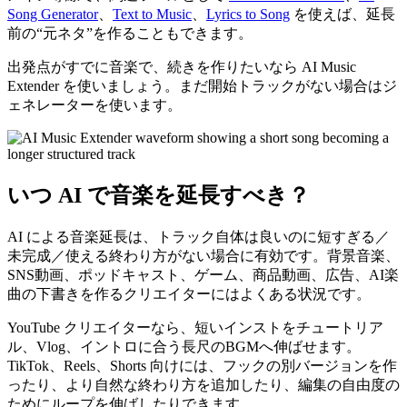
Song Generator
、
Text to Music
、
Lyrics to Song
を使えば、延長
前の“元ネタ”を作ることもできます。
出発点がすでに音楽で、続きを作りたいなら AI Music
Extender を使いましょう。まだ開始トラックがない場合はジ
ェネレーターを使います。
いつ AI で音楽を延長すべき？
AI による音楽延長は、トラック自体は良いのに短すぎる／
未完成／使える終わり方がない場合に有効です。背景音楽、
SNS動画、ポッドキャスト、ゲーム、商品動画、広告、AI楽
曲の下書きを作るクリエイターにはよくある状況です。
YouTube クリエイターなら、短いインストをチュートリア
ル、Vlog、イントロに合う長尺のBGMへ伸ばせます。
TikTok、Reels、Shorts 向けには、フックの別バージョンを作
ったり、より自然な終わり方を追加したり、編集の自由度の
ためにループを伸ばしたりできます。