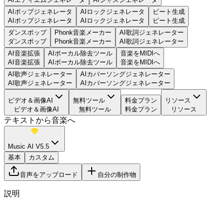
AIポップジェネレータ
AIロックジェネレータ
ビート生成
AIポップジェネレータ
AIロックジェネレータ
ビート生成
ダンスポップ
Phonk音楽メーカー
AI歌詞ジェネレーター
ダンスポップ
Phonk音楽メーカー
AI歌詞ジェネレーター
AI音楽拡張
AIボーカル除去ツール
音楽をMIDIへ
AI音楽拡張
AIボーカル除去ツール
音楽をMIDIへ
AI歌声ジェネレーター
AIカバーソングジェネレーター
AI歌声ジェネレーター
AIカバーソングジェネレーター
ビデオ＆画像AI
無料ツール
料金プラン
リソース
ビデオ＆画像AI
無料ツール
料金プラン
リソース
テキストから音楽へ
Music AI V5.5
基本
カスタム
音声をアップロード
自分の制作物
説明