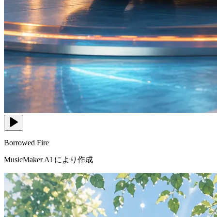
Borrowed Fire
MusicMaker AI により作成