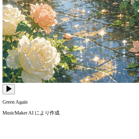
Green Again
MusicMaker AI により作成