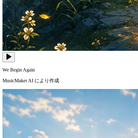
We Begin Again
MusicMaker AI により作成