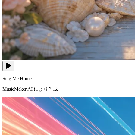
Sing Me Home
MusicMaker AI により作成