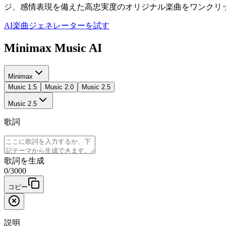
ジ、感情表現を備えた高忠実度のオリジナル楽曲をワンクリ
AI楽曲ジェネレーターを試す
Minimax Music AI
Minimax
Music 1.5
Music 2.0
Music 2.5
Music 2.5
歌詞
歌詞を生成
0
/
3000
コピー
説明