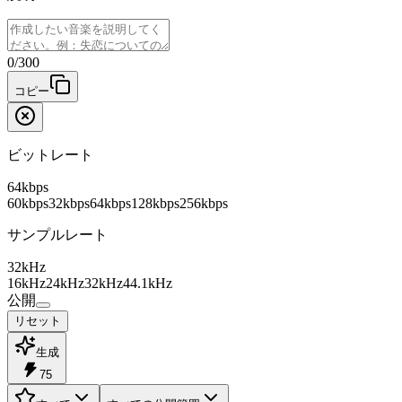
0
/
300
コピー
ビットレート
64kbps
60kbps
32kbps
64kbps
128kbps
256kbps
サンプルレート
32kHz
16kHz
24kHz
32kHz
44.1kHz
公開
リセット
生成
75