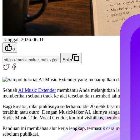
Tanggal
:
2026-06-11
0
Salin
Sebuah
AI Music Extender
membantu Anda melanjutkan lagu yang sudah
memberikan sebuah track ke alat tersebut dan memberi tahu di mana b
Bagi kreator, nilai praktisnya sederhana: ide 20 detik bisa menjadi t
terakhir, atau outro. Dengan MusicMaker AI, alurnya sangat langsun
Style, Music Title, Vocal Gender, kontrol visibilitas, pembuatan, pen
Panduan ini membahas alur kerja lengkap, termasuk cara menyiapkan au
sebelum publikasi.