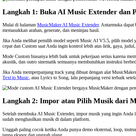
Langkah 1: Buka AI Music Extender dan 
Mulai di halaman
MusicMaker AI Music Extender
. Antarmuka dapat 
memasukkan arahan, generate, dan meninjau hasil.
Jika Anda melihat pemilih model seperti Music AI V5.5, pilih mode
cepat dan Custom saat Anda ingin kontrol lebih atas lirik, gaya, judul
Mode Custom biasanya lebih baik untuk pekerjaan serius karena me
akustik, dan outro sinematik semuanya membutuhkan instruksi berbe
Jika Anda memperpanjang track yang dibuat dengan alat MusicMaker
Text to Music
, atau Lyrics to Song, lalu perpanjang versi terbaik set
Langkah 2: Impor atau Pilih Musik dari 
Setelah membuka AI Music Extender, impor musik yang ingin Anda l
sudah menghasilkan musik di dalam platform.
Unggah paling cocok ketika Anda punya demo eksternal, loop, instrum
tanpa ekspor dan unggah ulang.