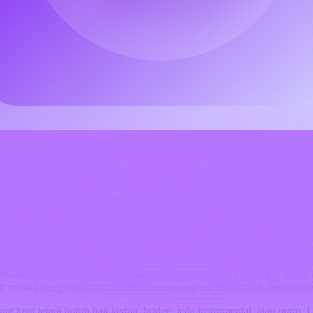
bagian baru berdasarkan track audio yang sudah ada. Alat ini “mende
ck asli.
tau menjamin kelanjutan yang sempurna. Use case yang lebih tepat ad
at variasi musik latar, atau membangun bagian baru dari materi yang A
aman
AI Music Extender
adalah tujuan utama untuk memperpanjang track, 
embuat ide awal sebelum Anda memperpanjangnya.
ik dan Anda ingin kelanjutan. Gunakan generator ketika Anda belum p
 dengan AI?
 terlalu pendek, belum selesai, atau belum punya akhir yang bisa dipa
mental pendek menjadi bed latar yang lebih panjang yang pas untuk tut
n ending yang lebih natural, atau memanjangkan loop untuk fleksibilitas
ng kuat tetapi butuh bait kedua, bridge, jeda instrumental, atau outro.