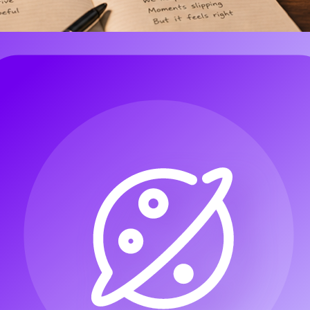
 ada, loop, demo, instrumental, intro podcast, track latar game, atau 
agian baru harus dimulai.
rack latar yang lebih panjang, reff pendek bisa menjadi aransemen penuh
g karena halaman AI Music Extender mencakup pilihan unggah atau pili
injauan, dan unduhan.
dio, memilih titik perpanjangan yang tepat, menulis instruksi kelanju