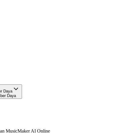
r Daya
ber Daya
gan MusicMaker AI Online