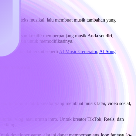
ngarkan” konteks musikal, lalu membuat musik tambahan yang
alah perluasan kreatif: memperpanjang musik Anda sendiri,
nda punya izin untuk memodifikasinya.
sementara alat terkait seperti
AI Music Generator
,
AI Song
unya track awal.
kai. Ini umum untuk kreator yang membuat musik latar, video sosial,
orial, vlog, atau urutan intro. Untuk kreator TikTok, Reels, dan
 editing.
 Untuk developer game, alat ini dapat memperpanjang loop fantasy, lo-