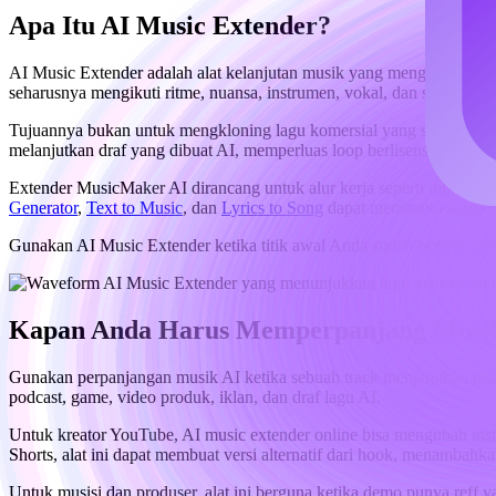
Apa Itu AI Music Extender?
AI Music Extender adalah alat kelanjutan musik yang menghasilkan 
seharusnya mengikuti ritme, nuansa, instrumen, vokal, dan struktur tra
Tujuannya bukan untuk mengkloning lagu komersial yang sudah jadi a
melanjutkan draf yang dibuat AI, memperluas loop berlisensi, membu
Extender MusicMaker AI dirancang untuk alur kerja seperti ini. Hal
Generator
,
Text to Music
, dan
Lyrics to Song
dapat membantu Anda m
Gunakan AI Music Extender ketika titik awal Anda sudah berupa mus
Kapan Anda Harus Memperpanjang Musik
Gunakan perpanjangan musik AI ketika sebuah track menjanjikan tetapi
podcast, game, video produk, iklan, dan draf lagu AI.
Untuk kreator YouTube, AI music extender online bisa mengubah instru
Shorts, alat ini dapat membuat versi alternatif dari hook, menambahka
Untuk musisi dan produser, alat ini berguna ketika demo punya reff ya