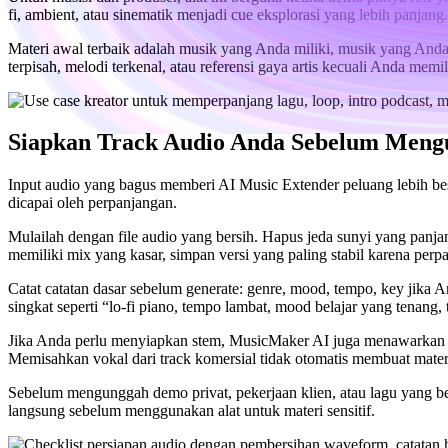
fi, ambient, atau sinematik menjadi cue eksplorasi yang lebih panjan
Materi awal terbaik adalah musik yang Anda miliki, musik yang Anda 
terpisah, melodi terkenal, atau referensi gaya artis kecuali Anda mem
Siapkan Track Audio Anda Sebelum Meng
Input audio yang bagus memberi AI Music Extender peluang lebih be
dicapai oleh perpanjangan.
Mulailah dengan file audio yang bersih. Hapus jeda sunyi yang panjang,
memiliki mix yang kasar, simpan versi yang paling stabil karena per
Catat catatan dasar sebelum generate: genre, mood, tempo, key jika An
singkat seperti “lo-fi piano, tempo lambat, mood belajar yang tenang, 
Jika Anda perlu menyiapkan stem, MusicMaker AI juga menawarkan a
Memisahkan vokal dari track komersial tidak otomatis membuat materi
Sebelum mengunggah demo privat, pekerjaan klien, atau lagu yang belum
langsung sebelum menggunakan alat untuk materi sensitif.