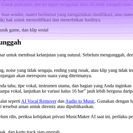
g. Untuk podcaster, alat ini dapat mengubah intro 10 detik menjadi vers
buat sendiri, materi berlisensi yang mengizinkan modifikasi, atau mat
iliki hak untuk memodifikasi dan menerbitkan hasilnya.
unggah
sar untuk membuat kelanjutan yang natural. Sebelum mengunggah, deng
 noise yang tidak sengaja, ending yang rusak, atau klip yang tidak terk
panjangan akan merespons suara yang diterimanya.
da tahu, tipe vokal, instrumen utama, dan bagian yang Anda inginkan be
tanpa vokal, lanjutkan ke variasi halus 16 bar” jauh lebih berguna dari
lat seperti
AI Vocal Remover
dan
Audio to Music
. Gunakan dengan ha
 tersebut aman untuk diremix atau dipublikasikan.
 rilis, periksa kebijakan privasi MusicMaker AI saat ini, perilaku penyi