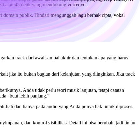
i 30 atau 45 detik yang mendukung voiceover.
eri domain publik. Hindari mengunggah lagu berhak cipta, vokal
arkan track dari awal sampai akhir dan tentukan apa yang harus
ait jika itu bukan bagian dari kelanjutan yang diinginkan. Jika track
rikutnya. Anda tidak perlu teori musik lanjutan, tetapi catatan
pada “buat lebih panjang.”
ti-hati dan hanya pada audio yang Anda punya hak untuk diproses.
mpanan, dan kontrol visibilitas. Detail ini bisa berubah, jadi tinjau