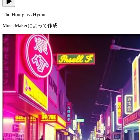
The Hourglass Hymn
MusicMakerによって作成