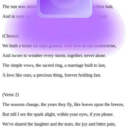
The sun was shining, gold and bright, upon your golden hair,
And in your eyes, a love so pure, chased away all despair.
(Chorus)
We built a home on solid ground, with love as our cornerstone,
And swore to weather every storm, together, never alone.
The simple vows, the sacred ring, a marriage built to last,
A love like ours, a precious thing, forever holding fast.
(Verse 2)
The seasons change, the years they fly, like leaves upon the breeze,
But still I see the spark alight, within your eyes, if you please.
We've shared the laughter and the tears, the joy and bitter pain,