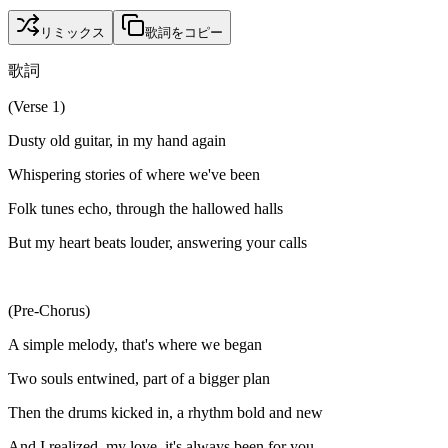
リミックス
歌詞をコピー
歌詞
(Verse 1)
Dusty old guitar, in my hand again
Whispering stories of where we've been
Folk tunes echo, through the hallowed halls
But my heart beats louder, answering your calls
(Pre-Chorus)
A simple melody, that's where we began
Two souls entwined, part of a bigger plan
Then the drums kicked in, a rhythm bold and new
And I realized, my love, it's always been for you