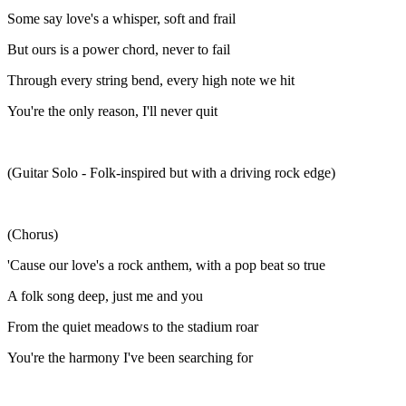
Some say love's a whisper, soft and frail
But ours is a power chord, never to fail
Through every string bend, every high note we hit
You're the only reason, I'll never quit
(Guitar Solo - Folk-inspired but with a driving rock edge)
(Chorus)
'Cause our love's a rock anthem, with a pop beat so true
A folk song deep, just me and you
From the quiet meadows to the stadium roar
You're the harmony I've been searching for