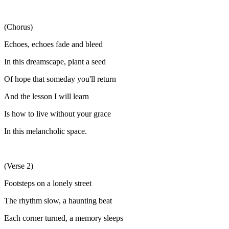
(Chorus)
Echoes, echoes fade and bleed
In this dreamscape, plant a seed
Of hope that someday you'll return
And the lesson I will learn
Is how to live without your grace
In this melancholic space.
(Verse 2)
Footsteps on a lonely street
The rhythm slow, a haunting beat
Each corner turned, a memory sleeps