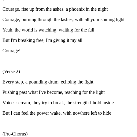
Courage, rise up from the ashes, a phoenix in the night
Courage, burning through the lashes, with all your shining light
Yeah, the world is watching, waiting for the fall
But I'm breaking free, I'm giving it my all
Courage!
(Verse 2)
Every step, a pounding drum, echoing the fight
Pushing past what I've become, reaching for the light
Voices scream, they try to break, the strength I hold inside
But I can feel the power wake, with nowhere left to hide
(Pre-Chorus)