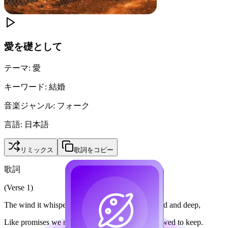
愛を礎として
テーマ
:
愛
キーワード
:
結婚
音楽ジャンル
:
フォーク
言語
:
日本語
リミックス
歌詞をコピー
歌詞
(Verse 1)
The wind it whispers through the trees, a secret old and deep,
Like promises we made that day, promises we vowed to keep.