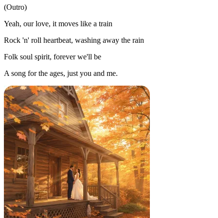
(Outro)
Yeah, our love, it moves like a train
Rock 'n' roll heartbeat, washing away the rain
Folk soul spirit, forever we'll be
A song for the ages, just you and me.