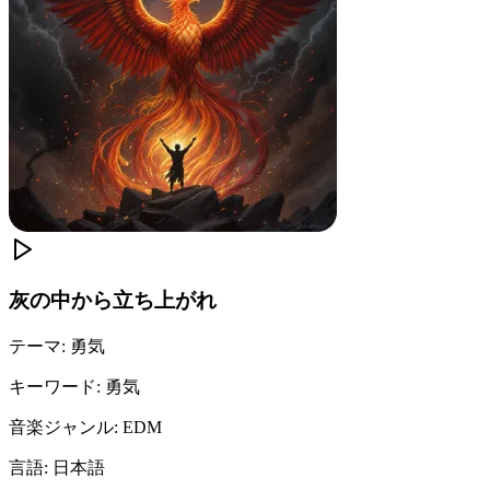
灰の中から立ち上がれ
テーマ
:
勇気
キーワード
:
勇気
音楽ジャンル
:
EDM
言語
:
日本語