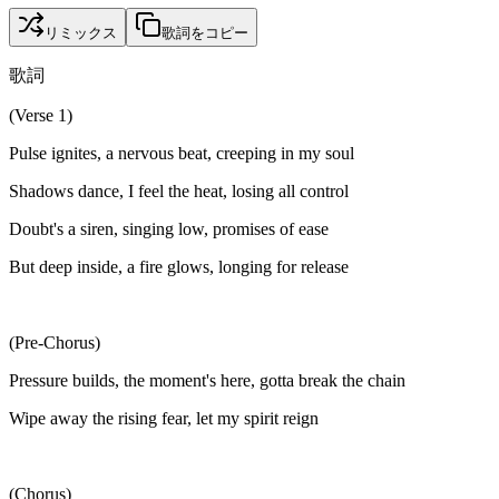
リミックス
歌詞をコピー
歌詞
(Verse 1)
Pulse ignites, a nervous beat, creeping in my soul
Shadows dance, I feel the heat, losing all control
Doubt's a siren, singing low, promises of ease
But deep inside, a fire glows, longing for release
(Pre-Chorus)
Pressure builds, the moment's here, gotta break the chain
Wipe away the rising fear, let my spirit reign
(Chorus)