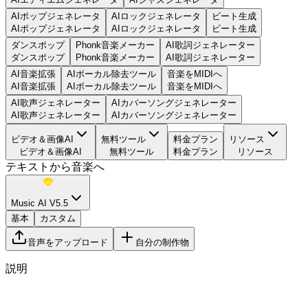
AIポップジェネレータ
AIロックジェネレータ
ビート生成
AIポップジェネレータ
AIロックジェネレータ
ビート生成
ダンスポップ
Phonk音楽メーカー
AI歌詞ジェネレーター
ダンスポップ
Phonk音楽メーカー
AI歌詞ジェネレーター
AI音楽拡張
AIボーカル除去ツール
音楽をMIDIへ
AI音楽拡張
AIボーカル除去ツール
音楽をMIDIへ
AI歌声ジェネレーター
AIカバーソングジェネレーター
AI歌声ジェネレーター
AIカバーソングジェネレーター
ビデオ＆画像AI
無料ツール
料金プラン
リソース
ビデオ＆画像AI
無料ツール
料金プラン
リソース
テキストから音楽へ
Music AI V5.5
基本
カスタム
音声をアップロード
自分の制作物
説明