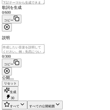
歌詞を生成
0
/
600
コピー
説明
0
/
300
コピー
公開
リセット
生成
30
すべて
すべての公開範囲