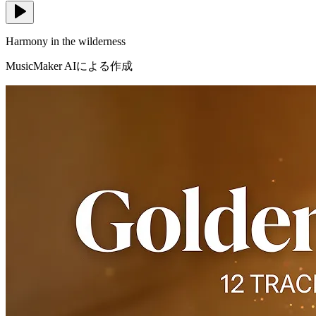
Harmony in the wilderness
MusicMaker AIによる作成