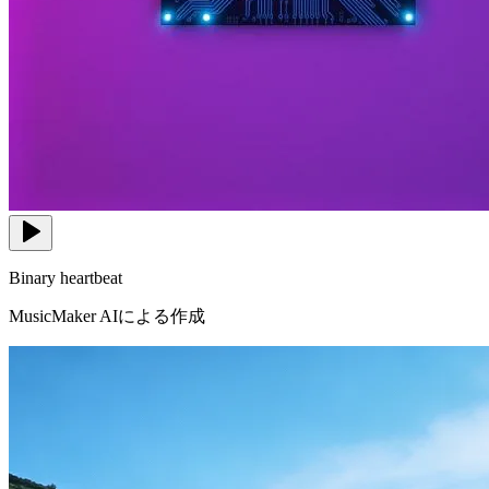
Binary heartbeat
MusicMaker AIによる作成