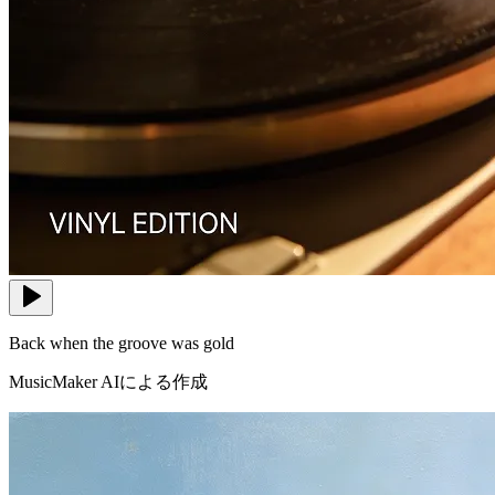
Back when the groove was gold
MusicMaker AIによる作成