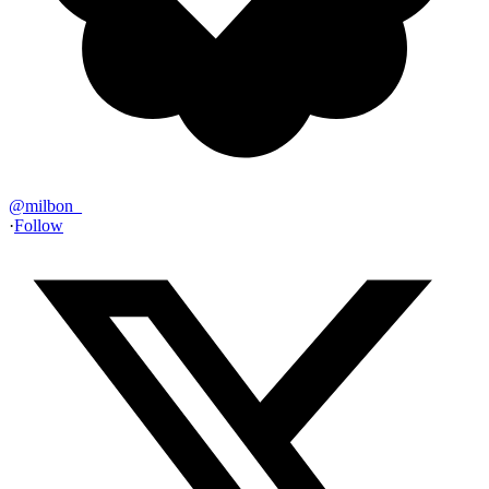
@
milbon_
·
Follow