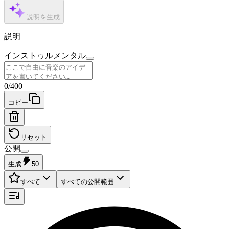
説明を生成
説明
インストゥルメンタル
0
/
400
コピー
リセット
公開
生成
50
すべて
すべての公開範囲