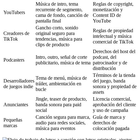
Música de intro, tema
Reglas de copyright,
recurrente de segmento,
monetización y
YouTubers
cama de fondo, canción de
Content ID de
pantalla final
YouTube
Gancho corto, sonido
Reglas de propiedad
Creadores de
original seguro para
intelectual y música
TikTok
tendencias, música para
comercial de TikTok
clips de producto
Derechos del host del
Intro, outro, señal de corte
podcast, del
Podcasters
publicitario, música de tema
patrocinador y de
distribución
Términos de la tienda
Tema de menú, música de
Desarrolladores
del juego, banda
tráiler, ambientación en
de juegos indie
sonora y propiedad de
bucle
assets
Jingle, teaser de producto,
Licencia comercial,
Anunciantes
banda sonora para paid
aprobación del cliente
social
y uso de campaña
Canción segura para marca,
Guía de marca y
Pequeñas
audio para redes sociales,
derechos de
marcas
música para eventos
colocación pagada