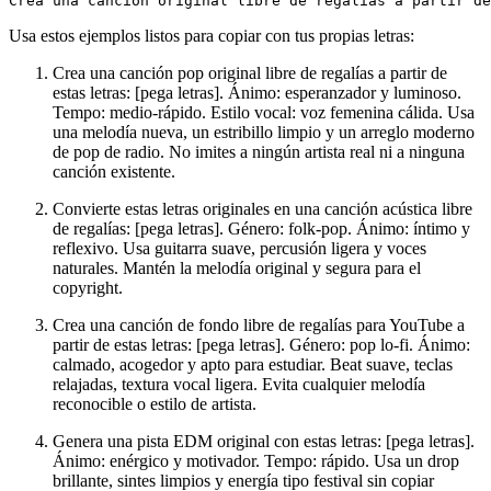
Usa estos ejemplos listos para copiar con tus propias letras:
Crea una canción pop original libre de regalías a partir de
estas letras: [pega letras]. Ánimo: esperanzador y luminoso.
Tempo: medio-rápido. Estilo vocal: voz femenina cálida. Usa
una melodía nueva, un estribillo limpio y un arreglo moderno
de pop de radio. No imites a ningún artista real ni a ninguna
canción existente.
Convierte estas letras originales en una canción acústica libre
de regalías: [pega letras]. Género: folk-pop. Ánimo: íntimo y
reflexivo. Usa guitarra suave, percusión ligera y voces
naturales. Mantén la melodía original y segura para el
copyright.
Crea una canción de fondo libre de regalías para YouTube a
partir de estas letras: [pega letras]. Género: pop lo-fi. Ánimo:
calmado, acogedor y apto para estudiar. Beat suave, teclas
relajadas, textura vocal ligera. Evita cualquier melodía
reconocible o estilo de artista.
Genera una pista EDM original con estas letras: [pega letras].
Ánimo: enérgico y motivador. Tempo: rápido. Usa un drop
brillante, sintes limpios y energía tipo festival sin copiar