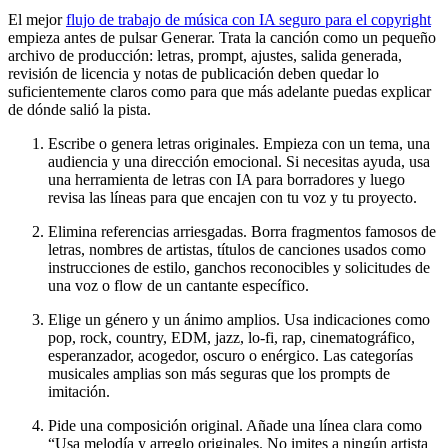
El mejor
flujo de trabajo de música con IA seguro para el copyright
empieza antes de pulsar Generar. Trata la canción como un pequeño
archivo de producción: letras, prompt, ajustes, salida generada,
revisión de licencia y notas de publicación deben quedar lo
suficientemente claros como para que más adelante puedas explicar
de dónde salió la pista.
Escribe o genera letras originales. Empieza con un tema, una
audiencia y una dirección emocional. Si necesitas ayuda, usa
una herramienta de letras con IA para borradores y luego
revisa las líneas para que encajen con tu voz y tu proyecto.
Elimina referencias arriesgadas. Borra fragmentos famosos de
letras, nombres de artistas, títulos de canciones usados como
instrucciones de estilo, ganchos reconocibles y solicitudes de
una voz o flow de un cantante específico.
Elige un género y un ánimo amplios. Usa indicaciones como
pop, rock, country, EDM, jazz, lo-fi, rap, cinematográfico,
esperanzador, acogedor, oscuro o enérgico. Las categorías
musicales amplias son más seguras que los prompts de
imitación.
Pide una composición original. Añade una línea clara como
“Usa melodía y arreglo originales. No imites a ningún artista