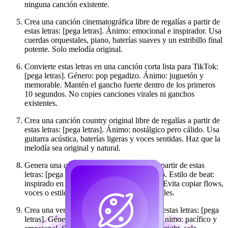
ninguna canción existente.
Crea una canción cinematográfica libre de regalías a partir de
estas letras: [pega letras]. Ánimo: emocional e inspirador. Usa
cuerdas orquestales, piano, baterías suaves y un estribillo final
potente. Solo melodía original.
Convierte estas letras en una canción corta lista para TikTok:
[pega letras]. Género: pop pegadizo. Ánimo: juguetón y
memorable. Mantén el gancho fuerte dentro de los primeros
10 segundos. No copies canciones virales ni ganchos
existentes.
Crea una canción country original libre de regalías a partir de
estas letras: [pega letras]. Ánimo: nostálgico pero cálido. Usa
guitarra acústica, baterías ligeras y voces sentidas. Haz que la
melodía sea original y natural.
Genera una canción rap libre de regalías a partir de estas
letras: [pega letras]. Ánimo: seguro y limpio. Estilo de beat:
inspirado en el trap moderno pero original. Evita copiar flows,
voces o estilos de producción de artistas reales.
Crea una versión instrumental inspirada en estas letras: [pega
letras]. Género: ambient cinematográfico. Ánimo: pacífico y