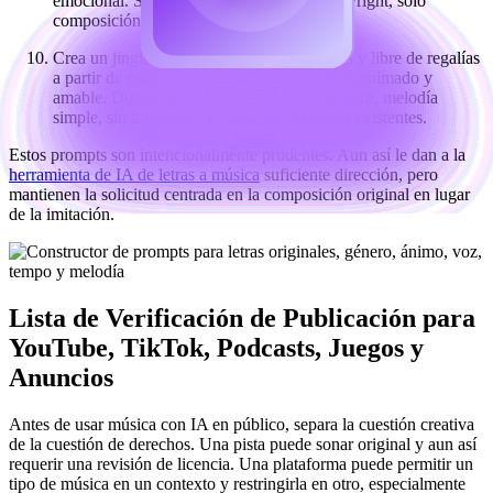
emocional. Sin voces, sin samples con copyright, solo
composición original.
Crea un jingle comercial seguro para marca y libre de regalías
a partir de estas letras: [pega letras]. Ánimo: animado y
amable. Duración: 15 segundos. Gancho claro, melodía
simple, sin imitación de jingles o canciones existentes.
Estos prompts son intencionalmente prudentes. Aun así le dan a la
herramienta de IA de letras a música
suficiente dirección, pero
mantienen la solicitud centrada en la composición original en lugar
de la imitación.
Lista de Verificación de Publicación para
YouTube, TikTok, Podcasts, Juegos y
Anuncios
Antes de usar música con IA en público, separa la cuestión creativa
de la cuestión de derechos. Una pista puede sonar original y aun así
requerir una revisión de licencia. Una plataforma puede permitir un
tipo de música en un contexto y restringirla en otro, especialmente