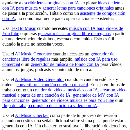
ayudarte a
escribir letras originales con IA
, explorar
ideas de letras
con IA para música
y
generar letras para canciones originales
antes
de pasar a la producción. Trátalo como un
asistente de composición
con IA
, no como una fuente para copiar canciones existentes.
Usa
Text to Music
cuando necesites
música con IA para vídeos de
YouTube
o quieras
generar música original libre de regalías
a partir
de una descripción de ánimo, escena o contenido. Esto es útil
cuando la pista no necesita voces.
Usa el
AI Music Generator
cuando necesites un
generador de
canciones libre de regalías
más amplio,
música con IA para uso
comercial
o un
generador de música de fondo con IA
para vídeos,
anuncios, juegos, podcasts y contenido de marca.
Usa el
AI Music Video Generator
cuando la canción esté lista y
quieras
convertir una canción en vídeo musical
. Encaja en flujos de
trabajo como un
creador de vídeos musicales con IA
,
crear un vídeo
musical a partir de una canción de IA
,
generador de MV con IA
para canciones
,
generador de vídeos musicales para YouTube
o un
flujo de trabajo completo de canción a vídeo con IA
.
Usa el
AI Music Checker
como parte de tu proceso de revisión
cuando necesites una señal adicional sobre si una pista puede estar
generada con IA. Un checker no sustituye la liberación de derechos,