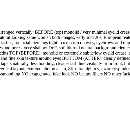
arranged vertically: BEFORE (top) monolid / very minimal eyelid creas
ll natural-looking same woman both images, early-mid 20s, European featur
e lashes, no facial piercings tight macro crop on eyes, eyebrows and upp
lines and pores, very shallow DoF, soft blurred neutral background identical
 edits TOP (BEFORE): monolid or extremely subtle/low eyelid crease, sm
es and fine skin texture around eyes BOTTOM (AFTER): clearly defined n
tapers naturally, less hooding, cleaner lash line visibility from front, 
rtical layout, extreme photorealism, 8K ultra high res, razor crisp micro
smoothing NO exaggerated fake look NO beauty filters NO other faci