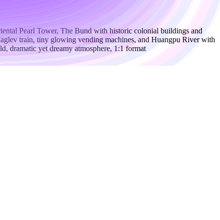
iental Pearl Tower, The Bund with historic colonial buildings and
 Maglev train, tiny glowing vending machines, and Huangpu River with
eld, dramatic yet dreamy atmosphere, 1:1 format