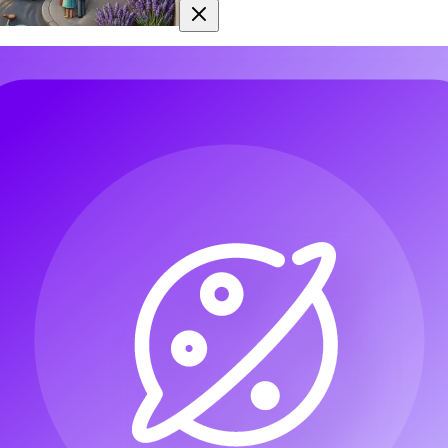
ano Banana Pro AI
i 3.0 Pro: crea como un profesional con indicaciones de texto e image
i 3.0 Pro, admitiendo entradas de texto e imagen, así como la combina
scenas complejas con consistencia de personajes, la herramienta permite
rketing y educación.
e imágenes Nano Banana Pro AI