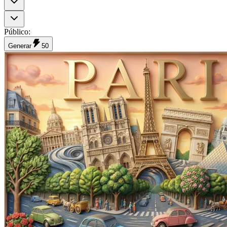
Público
:
Generar
50