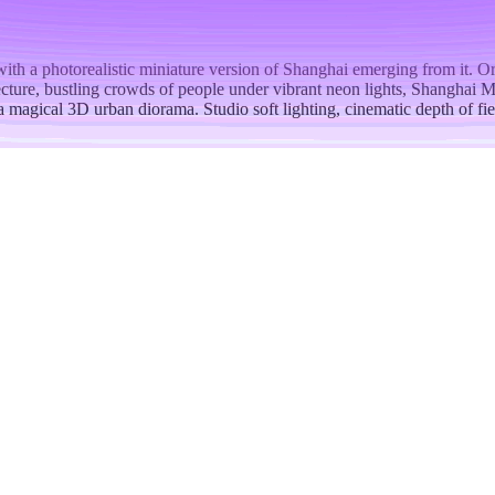
th a photorealistic miniature version of Shanghai emerging from it. Or
cture, bustling crowds of people under vibrant neon lights, Shanghai
 magical 3D urban diorama. Studio soft lighting, cinematic depth of fi