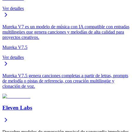
Ver detalles
Mureka V7 es un modelo de música con IA compatible con entradas
multilingües que genera canciones y melodías de alta calidad para
proyectos creativos.
Mureka V7.5
Ver detalles
Mureka V7.5 genera canciones completas a partir de letras, prompts
de melodía o pistas de referencia, con creación multilingüe y
clonación de voz.
Eleven Labs
Descubre modelos de generación musical de vanguardia impulsados