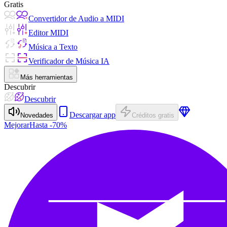
Gratis
Convertidor de Audio a MIDI
Editor MIDI
Música a Texto
Verificador de Música IA
Más herramientas
Descubrir
Descubrir
Descargar app
Novedades
Créditos gratis
Mejorar
Hasta -70%