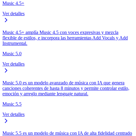
Music 4.5+
Ver detalles
Music 4.5+ amplía Music 4.5 con voces expresivas y mezcla
flexible de estilos, e incorpora las herramientas Add Vocals y Add
Instrumental.
Music 5.0
Ver detalles
Music 5.0 es un modelo avanzado de música con IA que genera
canciones coherentes de hasta 8 minutos y permite controlar estilo,
emoción y arreglo mediante lenguaje natural.
Music 5.5
Ver detalles
Music 5.5 es un modelo de música con IA de alta fidelidad centrado