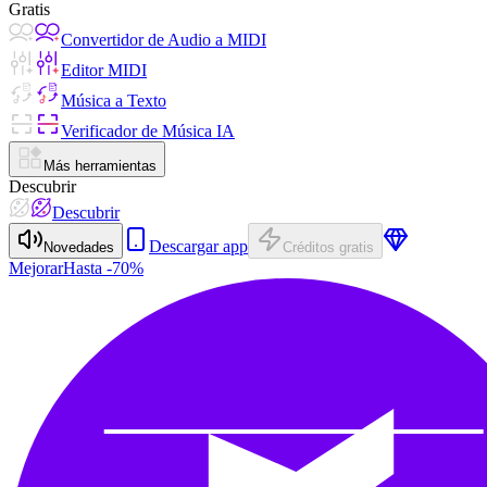
Gratis
Convertidor de Audio a MIDI
Editor MIDI
Música a Texto
Verificador de Música IA
Más herramientas
Descubrir
Descubrir
Descargar app
Novedades
Créditos gratis
Mejorar
Hasta -70%