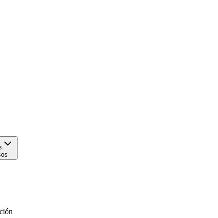
s
sos
ción