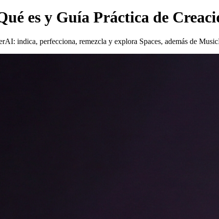
ué es y Guía Práctica de Creaci
erAI: indica, perfecciona, remezcla y explora Spaces, además de MusicM