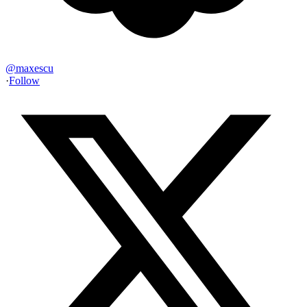
@
maxescu
·
Follow