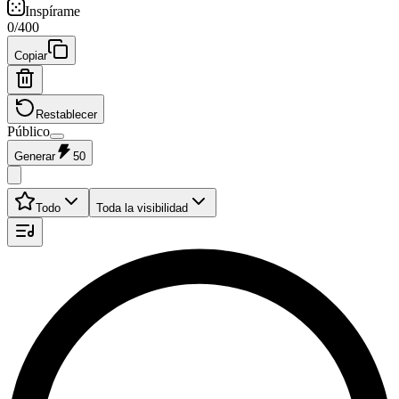
Inspírame
0
/
400
Copiar
Restablecer
Público
Generar
50
Todo
Toda la visibilidad