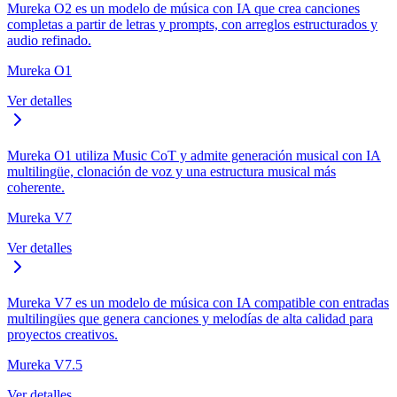
Mureka O2 es un modelo de música con IA que crea canciones
completas a partir de letras y prompts, con arreglos estructurados y
audio refinado.
Mureka O1
Ver detalles
Mureka O1 utiliza Music CoT y admite generación musical con IA
multilingüe, clonación de voz y una estructura musical más
coherente.
Mureka V7
Ver detalles
Mureka V7 es un modelo de música con IA compatible con entradas
multilingües que genera canciones y melodías de alta calidad para
proyectos creativos.
Mureka V7.5
Ver detalles