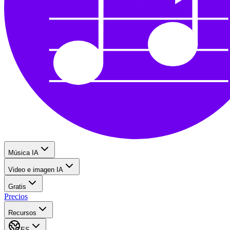
Música IA
Video e imagen IA
Gratis
Precios
Recursos
ES