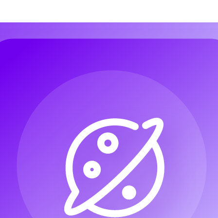
a Music AI
Texto a Música
Audio a Música
Imagen a Música
Letras 
a Music AI
Texto a Música
Audio a Música
Imagen a Música
Letras 
IA
Generador de música de cumpleaños con IA
EDM IA
Jazz IA
Pop 
IA
Generador de música de cumpleaños con IA
EDM IA
Jazz IA
Pop 
A
Música a MIDI
Generador de Voz Cantada IA
Generador de Covers d
A
Música a MIDI
Generador de Voz Cantada IA
Generador de Covers d