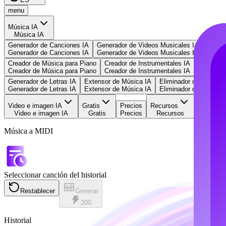
menu
Música IA
Música IA
Generador de Canciones IA
Generador de Videos Musicales IA
Murek
Generador de Canciones IA
Generador de Videos Musicales IA
Murek
Creador de Música para Piano
Creador de Instrumentales IA
Country 
Creador de Música para Piano
Creador de Instrumentales IA
Country 
Generador de Letras IA
Extensor de Música IA
Eliminador de Voces I
Generador de Letras IA
Extensor de Música IA
Eliminador de Voces I
Video e imagen IA
Gratis
Precios
Recursos
Video e imagen IA
Gratis
Precios
Recursos
Música a MIDI
Seleccionar canción del historial
Restablecer
Generar
200
Historial