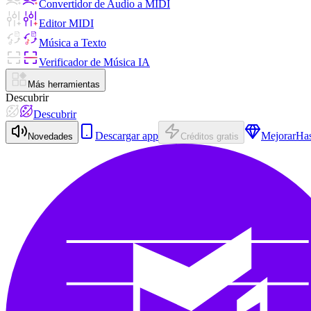
Convertidor de Audio a MIDI
Editor MIDI
Música a Texto
Verificador de Música IA
Más herramientas
Descubrir
Descubrir
Descargar app
Mejorar
Ha
Novedades
Créditos gratis