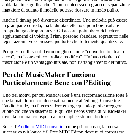
abbia fallito; significa che l’input richiedeva un grado di separazione
maggiore di quanto il modello potesse ricavare in modo pulito.
Anche il timing può diventare disordinato. Una melodia può essere
in gran parte corretta, ma la durata delle note potrebbe risultare
troppo lunga o troppo breve. Gli accordi potrebbero richiedere
aggiustamenti di voicing. I ritmi possono sbandare, soprattutto nelle
registrazioni live espressive piuttosto che fortemente quantizzate.
Per questo il flusso di lavoro migliore non è “converti e fidati alla
cieca”, ma “converti, controlla e modifica”. Un buon risultato di
trascrizione è un vantaggio iniziale, non l’arrangiamento definitivo.
Perché MusicMaker Funziona
Particolarmente Bene con l’Editing
Uno dei motivi per cui MusicMaker è una raccomandazione forte è
che la piattaforma conduce naturalmente all’editing. Convertire
l’audio è utile, ma il vero valore emerge quando puoi correggere
subito ciò che va sistemato. È qui che l’ecosistema di MusicMaker
diventa più pratico rispetto a un semplice strumento di test.
Se usi l’
Audio to MIDI converter
come primo passo, la mossa
successiva più logica è il Free MIDI Editor, dove puoi correggere