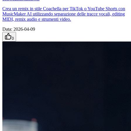
Crea un remix in stile Coachella per TikTok o YouTube Shorts con
MusicMaker AI utilizzando separazione delle tracce vocali, editing
MIDI, remix audio e strumenti video.
Data
:
2026-04-09
0