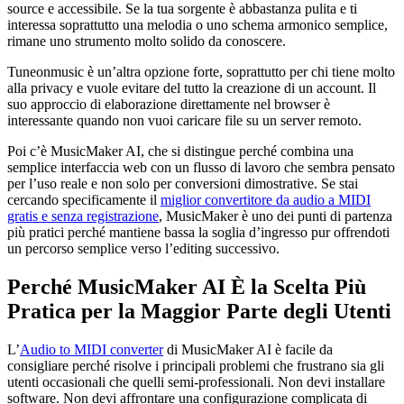
source e accessibile. Se la tua sorgente è abbastanza pulita e ti
interessa soprattutto una melodia o uno schema armonico semplice,
rimane uno strumento molto solido da conoscere.
Tuneonmusic è un’altra opzione forte, soprattutto per chi tiene molto
alla privacy e vuole evitare del tutto la creazione di un account. Il
suo approccio di elaborazione direttamente nel browser è
interessante quando non vuoi caricare file su un server remoto.
Poi c’è MusicMaker AI, che si distingue perché combina una
semplice interfaccia web con un flusso di lavoro che sembra pensato
per l’uso reale e non solo per conversioni dimostrative. Se stai
cercando specificamente il
miglior convertitore da audio a MIDI
gratis e senza registrazione
, MusicMaker è uno dei punti di partenza
più pratici perché mantiene bassa la soglia d’ingresso pur offrendoti
un percorso semplice verso l’editing successivo.
Perché MusicMaker AI È la Scelta Più
Pratica per la Maggior Parte degli Utenti
L’
Audio to MIDI converter
di MusicMaker AI è facile da
consigliare perché risolve i principali problemi che frustrano sia gli
utenti occasionali che quelli semi‑professionali. Non devi installare
software. Non devi affrontare una configurazione complicata di