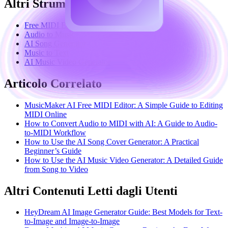
Altri Strumenti sul Sito
Free MIDI Editor
Audio to Music
AI Song Generator
Music to Text
AI Music Video Generator
Articolo Correlato
MusicMaker AI Free MIDI Editor: A Simple Guide to Editing
MIDI Online
How to Convert Audio to MIDI with AI: A Guide to Audio-
to-MIDI Workflow
How to Use the AI Song Cover Generator: A Practical
Beginner’s Guide
How to Use the AI Music Video Generator: A Detailed Guide
from Song to Video
Altri Contenuti Letti dagli Utenti
HeyDream AI Image Generator Guide: Best Models for Text-
to-Image and Image-to-Image