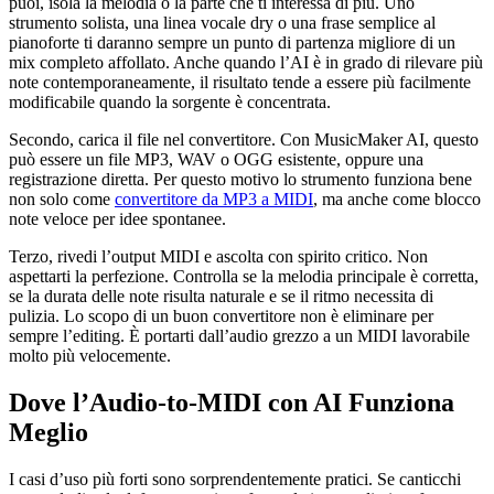
puoi, isola la melodia o la parte che ti interessa di più. Uno
strumento solista, una linea vocale dry o una frase semplice al
pianoforte ti daranno sempre un punto di partenza migliore di un
mix completo affollato. Anche quando l’AI è in grado di rilevare più
note contemporaneamente, il risultato tende a essere più facilmente
modificabile quando la sorgente è concentrata.
Secondo, carica il file nel convertitore. Con MusicMaker AI, questo
può essere un file MP3, WAV o OGG esistente, oppure una
registrazione diretta. Per questo motivo lo strumento funziona bene
non solo come
convertitore da MP3 a MIDI
, ma anche come blocco
note veloce per idee spontanee.
Terzo, rivedi l’output MIDI e ascolta con spirito critico. Non
aspettarti la perfezione. Controlla se la melodia principale è corretta,
se la durata delle note risulta naturale e se il ritmo necessita di
pulizia. Lo scopo di un buon convertitore non è eliminare per
sempre l’editing. È portarti dall’audio grezzo a un MIDI lavorabile
molto più velocemente.
Dove l’Audio‑to‑MIDI con AI Funziona
Meglio
I casi d’uso più forti sono sorprendentemente pratici. Se canticchi