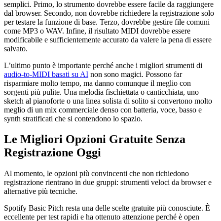
semplici. Primo, lo strumento dovrebbe essere facile da raggiungere
dal browser. Secondo, non dovrebbe richiedere la registrazione solo
per testare la funzione di base. Terzo, dovrebbe gestire file comuni
come MP3 o WAV. Infine, il risultato MIDI dovrebbe essere
modificabile e sufficientemente accurato da valere la pena di essere
salvato.
L’ultimo punto è importante perché anche i migliori strumenti di
audio‑to‑MIDI basati su AI
non sono magici. Possono far
risparmiare molto tempo, ma danno comunque il meglio con
sorgenti più pulite. Una melodia fischiettata o canticchiata, uno
sketch al pianoforte o una linea solista di solito si convertono molto
meglio di un mix commerciale denso con batteria, voce, basso e
synth stratificati che si contendono lo spazio.
Le Migliori Opzioni Gratuite Senza
Registrazione Oggi
Al momento, le opzioni più convincenti che non richiedono
registrazione rientrano in due gruppi: strumenti veloci da browser e
alternative più tecniche.
Spotify Basic Pitch resta una delle scelte gratuite più conosciute. È
eccellente per test rapidi e ha ottenuto attenzione perché è open