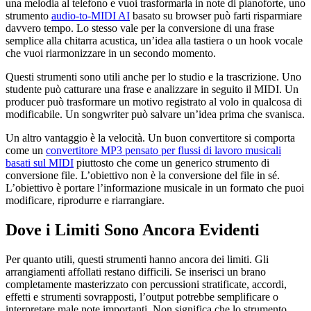
una melodia al telefono e vuoi trasformarla in note di pianoforte, uno
strumento
audio‑to‑MIDI AI
basato su browser può farti risparmiare
davvero tempo. Lo stesso vale per la conversione di una frase
semplice alla chitarra acustica, un’idea alla tastiera o un hook vocale
che vuoi riarmonizzare in un secondo momento.
Questi strumenti sono utili anche per lo studio e la trascrizione. Uno
studente può catturare una frase e analizzare in seguito il MIDI. Un
producer può trasformare un motivo registrato al volo in qualcosa di
modificabile. Un songwriter può salvare un’idea prima che svanisca.
Un altro vantaggio è la velocità. Un buon convertitore si comporta
come un
convertitore MP3 pensato per flussi di lavoro musicali
basati sul MIDI
piuttosto che come un generico strumento di
conversione file. L’obiettivo non è la conversione del file in sé.
L’obiettivo è portare l’informazione musicale in un formato che puoi
modificare, riprodurre e riarrangiare.
Dove i Limiti Sono Ancora Evidenti
Per quanto utili, questi strumenti hanno ancora dei limiti. Gli
arrangiamenti affollati restano difficili. Se inserisci un brano
completamente masterizzato con percussioni stratificate, accordi,
effetti e strumenti sovrapposti, l’output potrebbe semplificare o
interpretare male note importanti. Non significa che lo strumento