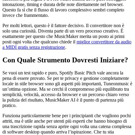
intonazione, timing e durata delle note direttamente nel browser.
Questo fa sì che il flusso di lavoro complessivo sembri completo
invece che frammentato.
Per molti lettori, questo è il fattore decisivo. Il convertitore non è
solo una curiosità. Diventa parte di un vero processo creativo. È
esattamente per questo che MusicMaker merita un posto ai primi
posti ogni volta che qualcuno chiede il
miglior convertitore da audio
a MIDI gratis senza registrazione
.
Con Quale Strumento Dovresti Iniziare?
Se vuoi un test rapido e puro, Spotify Basic Pitch vale ancora la
pena di essere provato. Se per te privacy e gestione completamente
locale in stile browser sono gli aspetti più importanti, Tuneonmusic è
un’ottima opzione. Ma se cerchi il compromesso più equilibrato tra
semplicità, velocità, accesso da browser e un percorso chiaro verso
la pulizia del risultato, MusicMaker AI è il punto di partenza più
pratico.
Funziona particolarmente bene per i principianti che vogliono pochi
attriti, ma è utile anche per utenti più esperti che hanno bisogno di
una trascrizione rapida senza aprire ogni volta una catena complessa
di software desktop quando arriva l’ispirazione. Che tu stia