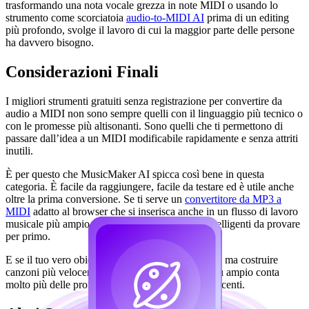
trasformando una nota vocale grezza in note MIDI o usando lo
strumento come scorciatoia
audio‑to‑MIDI AI
prima di un editing
più profondo, svolge il lavoro di cui la maggior parte delle persone
ha davvero bisogno.
Considerazioni Finali
I migliori strumenti gratuiti senza registrazione per convertire da
audio a MIDI non sono sempre quelli con il linguaggio più tecnico o
con le promesse più altisonanti. Sono quelli che ti permettono di
passare dall’idea a un MIDI modificabile rapidamente e senza attriti
inutili.
È per questo che MusicMaker AI spicca così bene in questa
categoria. È facile da raggiungere, facile da testare ed è utile anche
oltre la prima conversione. Se ti serve un
convertitore da MP3 a
MIDI
adatto al browser che si inserisca anche in un flusso di lavoro
musicale più ampio, è uno degli strumenti più intelligenti da provare
per primo.
E se il tuo vero obiettivo non è solo convertire file ma costruire
canzoni più velocemente, quel flusso di lavoro più ampio conta
molto più delle promesse di marketing più appariscenti.