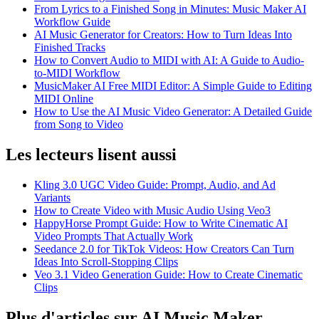
From Lyrics to a Finished Song in Minutes: Music Maker AI
Workflow Guide
AI Music Generator for Creators: How to Turn Ideas Into
Finished Tracks
How to Convert Audio to MIDI with AI: A Guide to Audio-
to-MIDI Workflow
MusicMaker AI Free MIDI Editor: A Simple Guide to Editing
MIDI Online
How to Use the AI Music Video Generator: A Detailed Guide
from Song to Video
Les lecteurs lisent aussi
Kling 3.0 UGC Video Guide: Prompt, Audio, and Ad
Variants
How to Create Video with Music Audio Using Veo3
HappyHorse Prompt Guide: How to Write Cinematic AI
Video Prompts That Actually Work
Seedance 2.0 for TikTok Videos: How Creators Can Turn
Ideas Into Scroll-Stopping Clips
Veo 3.1 Video Generation Guide: How to Create Cinematic
Clips
Plus d'articles sur AI Music Maker