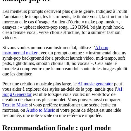
Les meilleurs prompts décrivent plus que le genre. Indiquez à l’outil
l’ambiance, le tempo, les instruments, le timbre vocal, la structure du
morceau et le cas d’usage. Au lieu d’écrire « make pop music »,
essayez : « upbeat electro-pop song, 120 BPM, bright synth hook,
clean female vocal, verse-chorus structure, for a summer fashion
video ».
Si vous voulez un morceau instrumental, utilisez l’
AI pop
instrumental maker
avec un prompt comme : « instrumental dreamy
synth-pop background for a product launch video, mid-tempo, soft
pads, light drums, smooth chorus lift, no vocals ». Cela aide le
modèle à comprendre que le morceau doit soutenir les images plutôt
que les dominer.
Pour une création musicale plus large, le
AI music generator
peut
vous aider à explorer des styles au-delà de la pop, tandis que l’
AI
Song Generator
est utile lorsque vous voulez un workflow de
création de chansons plus complet. Vous pouvez aussi comparer
Text to Music
si vous préférez transformer une scène écrite en
morceau, ou
Audio to Music
si votre point de départ est une idée
fredonnée, une note vocale ou une référence importée.
Recommandation finale : quel mode