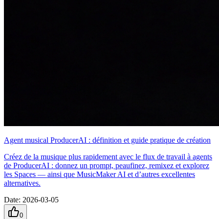
Agent musical ProducerAI : définition et guide pratique de création
Créez de la musique plus rapidement avec le flux de travail à agents
de ProducerAI : donnez un prompt, peaufinez, remixe z et explorez
les Spaces — ainsi que MusicMaker AI et d’autres excellentes
alternatives.
Date
:
2026-03-05
0