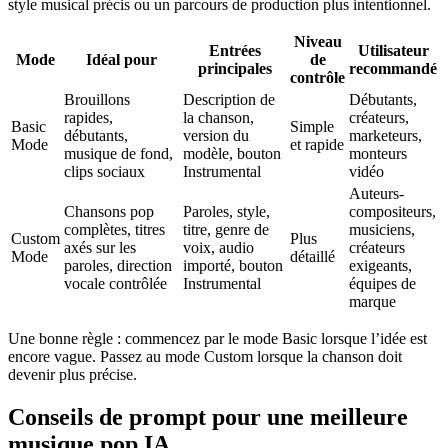
style musical précis ou un parcours de production plus intentionnel.
Niveau
Entrées
Utilisateur
Mode
Idéal pour
de
principales
recommandé
contrôle
Brouillons
Description de
Débutants,
rapides,
la chanson,
créateurs,
Basic
Simple
débutants,
version du
marketeurs,
Mode
et rapide
musique de fond,
modèle, bouton
monteurs
clips sociaux
Instrumental
vidéo
Auteurs-
Chansons pop
Paroles, style,
compositeurs,
complètes, titres
titre, genre de
musiciens,
Custom
Plus
axés sur les
voix, audio
créateurs
Mode
détaillé
paroles, direction
importé, bouton
exigeants,
vocale contrôlée
Instrumental
équipes de
marque
Une bonne règle : commencez par le mode Basic lorsque l’idée est
encore vague. Passez au mode Custom lorsque la chanson doit
devenir plus précise.
Conseils de prompt pour une meilleure
musique pop IA