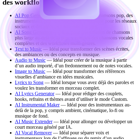
des workflows de chanson pop
AI Pop Generator
— Idéal pour créer des chansons pop, des
instrumentaux pop, des démos, de la musique pour les réseaux
sociaux et des idées pop adaptées à la pub.
AI Song Generator
— Idéal pour une création de chansons
plus large au-delà de la pop, y compris des chansons vocales
complètes et des workflows multi-genres.
Text to Music
— Idéal pour transformer des scènes écrites,
des ambiances ou des concepts en musique.
Audio to Music
— Idéal pour créer de la musique à partir
d’un audio importé, d’un fredonnement ou de notes vocales.
Image to Music
— Idéal pour transformer des références
visuelles d’ambiance en idées musicales.
Lyrics to Song
— Idéal lorsque vous avez déjà des paroles et
voulez les transformer en morceau complet.
AI Lyrics Generator
— Idéal pour rédiger des couplets,
hooks, refrains et thèmes avant d’utiliser le mode Custom.
AI Instrumental Maker
— Idéal pour des instrumentaux au-
delà de la pop, y compris ambient, cinématique, lo-fi ou
musique de fond.
AI Music Extender
— Idéal pour allonger ou développer un
court morceau généré par IA.
AI Vocal Remover
— Idéal pour séparer voix et
instrumentaux lors de l’affinage ou du remix d’un audio