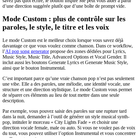
savez pas quoi écrire, le bouton Inspire Me peut vous aider à partir
d’une direction suggérée plutôt que d’une boîte de prompt vide.
Mode Custom : plus de contrôle sur les
paroles, le style, le titre et les voix
Le mode Custom est le meilleur choix lorsque vous savez déjà
davantage ce que vous voulez comme chanson. Dans ce workflow,
l’
AI pop song generator
propose des zones dédiées pour Lyrics,
Music Style, Music Title, Advanced Options et Vocal Gender. Il
inclut aussi les boutons Generate Lyrics et Generate Music Style,
ainsi que le bouton Instrumental.
C’est important parce qu’une vraie chanson pop n’est pas seulement
une vibe. Elle a des paroles, une mélodie, une identité vocale, une
structure et une direction stylistique. Le mode Custom vous permet
de séparer ces éléments au lieu de tout mettre dans une seule
description.
Par exemple, vous pouvez saisir des paroles sur une rupture tard
dans la nuit, demander à l’outil de générer un style musical synth-
pop, intituler le morceau « City Lights Fade » et choisir une
direction vocale female, male ou auto. Si vous ne voulez pas de voix
du tout, vous pouvez utiliser l’option Instrumental et vous concentrer