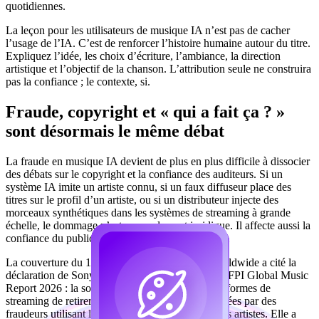
quotidiennes.
La leçon pour les utilisateurs de musique IA n’est pas de cacher
l’usage de l’IA. C’est de renforcer l’histoire humaine autour du titre.
Expliquez l’idée, les choix d’écriture, l’ambiance, la direction
artistique et l’objectif de la chanson. L’attribution seule ne construira
pas la confiance ; le contexte, si.
Fraude, copyright et « qui a fait ça ? »
sont désormais le même débat
La fraude en musique IA devient de plus en plus difficile à dissocier
des débats sur le copyright et la confiance des auditeurs. Si un
système IA imite un artiste connu, si un faux diffuseur place des
titres sur le profil d’un artiste, ou si un distributeur injecte des
morceaux synthétiques dans les systèmes de streaming à grande
échelle, le dommage n’est pas seulement juridique. Il affecte aussi la
confiance du public et les revenus des créateurs.
La couverture du 13 mai par Music Business Worldwide a cité la
déclaration de Sony Music lors du lancement du IFPI Global Music
Report 2026 : la société aurait demandé aux plateformes de
streaming de retirer plus de 135 000 chansons créées par des
fraudeurs utilisant l’IA générative pour usurper ses artistes. Elle a