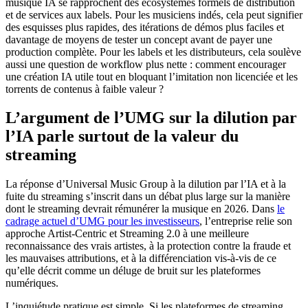
musique IA se rapprochent des écosystèmes formels de distribution
et de services aux labels. Pour les musiciens indés, cela peut signifier
des esquisses plus rapides, des itérations de démos plus faciles et
davantage de moyens de tester un concept avant de payer une
production complète. Pour les labels et les distributeurs, cela soulève
aussi une question de workflow plus nette : comment encourager
une création IA utile tout en bloquant l’imitation non licenciée et les
torrents de contenus à faible valeur ?
L’argument de l’UMG sur la dilution par
l’IA parle surtout de la valeur du
streaming
La réponse d’Universal Music Group à la dilution par l’IA et à la
fuite du streaming s’inscrit dans un débat plus large sur la manière
dont le streaming devrait rémunérer la musique en 2026. Dans
le
cadrage actuel d’UMG pour les investisseurs
, l’entreprise relie son
approche Artist-Centric et Streaming 2.0 à une meilleure
reconnaissance des vrais artistes, à la protection contre la fraude et
les mauvaises attributions, et à la différenciation vis-à-vis de ce
qu’elle décrit comme un déluge de bruit sur les plateformes
numériques.
L’inquiétude pratique est simple. Si les plateformes de streaming