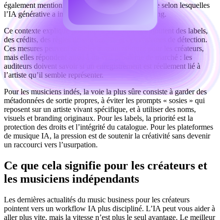
également mentionné les inquiétudes de l’industrie selon lesquelles
l’IA générative a industrialisé la fraude au streaming.
Ce contexte explique pourquoi les plateformes ajoutent des labels,
des crédits, des règles de vérification et des systèmes de détection.
Ces mesures peuvent sembler bureaucratiques pour les créateurs,
mais elles répondent aussi à un vrai problème de marché : les
auditeurs doivent savoir si un enregistrement est réellement lié à
l’artiste qu’il semble représenter.
Pour les musiciens indés, la voie la plus sûre consiste à garder des
métadonnées de sortie propres, à éviter les prompts « sosies » qui
reposent sur un artiste vivant spécifique, et à utiliser des noms,
visuels et branding originaux. Pour les labels, la priorité est la
protection des droits et l’intégrité du catalogue. Pour les plateformes
de musique IA, la pression est de soutenir la créativité sans devenir
un raccourci vers l’usurpation.
Ce que cela signifie pour les créateurs et
les musiciens indépendants
Les dernières actualités du music business pour les créateurs
pointent vers un workflow IA plus discipliné. L’IA peut vous aider à
aller plus vite, mais la vitesse n’est plus le seul avantage. Le meilleur