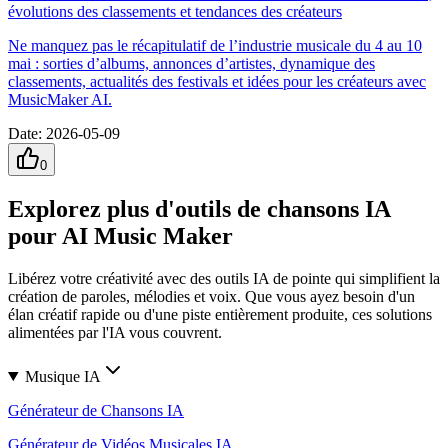
évolutions des classements et tendances des créateurs
Ne manquez pas le récapitulatif de l’industrie musicale du 4 au 10
mai : sorties d’albums, annonces d’artistes, dynamique des
classements, actualités des festivals et idées pour les créateurs avec
MusicMaker AI.
Date
:
2026-05-09
0
Explorez plus d'outils de chansons IA
pour AI Music Maker
Libérez votre créativité avec des outils IA de pointe qui simplifient la
création de paroles, mélodies et voix. Que vous ayez besoin d'un
élan créatif rapide ou d'une piste entièrement produite, ces solutions
alimentées par l'IA vous couvrent.
Musique IA
Générateur de Chansons IA
Générateur de Vidéos Musicales IA