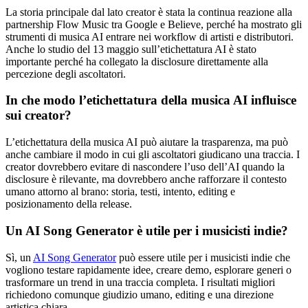
La storia principale dal lato creator è stata la continua reazione alla
partnership Flow Music tra Google e Believe, perché ha mostrato gli
strumenti di musica AI entrare nei workflow di artisti e distributori.
Anche lo studio del 13 maggio sull’etichettatura AI è stato
importante perché ha collegato la disclosure direttamente alla
percezione degli ascoltatori.
In che modo l’etichettatura della musica AI influisce
sui creator?
L’etichettatura della musica AI può aiutare la trasparenza, ma può
anche cambiare il modo in cui gli ascoltatori giudicano una traccia. I
creator dovrebbero evitare di nascondere l’uso dell’AI quando la
disclosure è rilevante, ma dovrebbero anche rafforzare il contesto
umano attorno al brano: storia, testi, intento, editing e
posizionamento della release.
Un AI Song Generator è utile per i musicisti indie?
Sì, un
AI Song Generator
può essere utile per i musicisti indie che
vogliono testare rapidamente idee, creare demo, esplorare generi o
trasformare un trend in una traccia completa. I risultati migliori
richiedono comunque giudizio umano, editing e una direzione
artistica chiara.