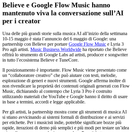
Believe e Google Flow Music hanno
mantenuto viva la conversazione sull’AI
per i creator
Una delle più grandi storie sulla musica AI all’inizio della settimana
10-15 maggio è stata l’annuncio del 6 maggio di Google: una
partnership con Believe per portare
Google Flow Music
e Lyria 3
Pro agli artisti.
Music Business Worldwide
ha riportato che Believe
offrirà lo strumento di Google Labs ad artisti, producer e songwriter
in tutto l’ecosistema Believe e TuneCore.
Il posizionamento è importante. Flow Music viene presentato come
un “collaboratore creativo” che può aiutare con testi, melodie,
esplorazione di generi e nuovi strumenti. Google afferma inoltre di
non rivendicare la proprietà dei contenuti originali generati con Flow
Music, dichiarando al contempo che Lyria 3 Pro è costruito
utilizzando materiali che YouTube e Google hanno il diritto di usare
in base a termini, accordi e legge applicabile.
Per gli artisti, la partnership mostra come gli strumenti di musica AI
si stiano avvicinando ai sistemi formali di distribuzione e ai servizi
per etichette. Per i musicisti indie, potrebbe significare bozze più
rapide, iterazioni di demo più semplici e più modi per testare un’idea