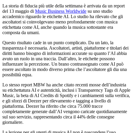
La storia di fiducia più utile della settimana è arrivata da un report
del 13 maggio di
Music Business Worldwide
su uno studio
accademico riguardo le etichette AI. Lo studio ha rilevato che gli
ascoltatori si coinvolgevano meno profondamente con musica
etichettata come AI, anche quando la musica sottostante era
composta da umani.
Questo risultato cade in un punto complicato. Da un lato, la
trasparenza è necessaria. Ascoltatori, artisti, piattaforme e titolari dei
diritti hanno bisogno di informazioni accurate su quanto l’AI abbia
avuto un ruolo in una traccia. Dall’altro, le etichette possono
influenzare la percezione. Un brano contrassegnato come AI può
essere ascoltato in modo diverso prima che l’ascoltatore gli dia una
possibilità equa.
Lo stesso report MBW ha anche citato recenti mosse dell’industria
su etichettatura AI e autenticità, inclusi i Transparency Tags di Apple
Music, la beta di AI Credits di Spotify e i cambiamenti sulla verifica,
e gli sforzi di Deezer per rilevamento e tagging a livello di
piattaforma. Deezer ha riferito che circa 75.000 tracce
completamente generate dall’AI vengono caricate quotidianamente
sul suo servizio, rappresentando circa il 44% delle consegne
giornaliere.
La lezione per gli utenti di musica AI non è nascondere l’uso