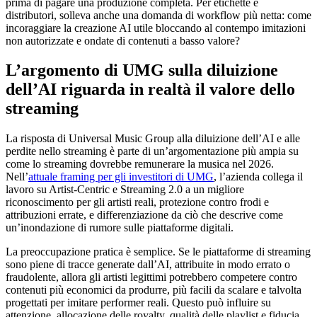
prima di pagare una produzione completa. Per etichette e
distributori, solleva anche una domanda di workflow più netta: come
incoraggiare la creazione AI utile bloccando al contempo imitazioni
non autorizzate e ondate di contenuti a basso valore?
L’argomento di UMG sulla diluizione
dell’AI riguarda in realtà il valore dello
streaming
La risposta di Universal Music Group alla diluizione dell’AI e alle
perdite nello streaming è parte di un’argomentazione più ampia su
come lo streaming dovrebbe remunerare la musica nel 2026.
Nell’
attuale framing per gli investitori di UMG
, l’azienda collega il
lavoro su Artist-Centric e Streaming 2.0 a un migliore
riconoscimento per gli artisti reali, protezione contro frodi e
attribuzioni errate, e differenziazione da ciò che descrive come
un’inondazione di rumore sulle piattaforme digitali.
La preoccupazione pratica è semplice. Se le piattaforme di streaming
sono piene di tracce generate dall’AI, attribuite in modo errato o
fraudolente, allora gli artisti legittimi potrebbero competere contro
contenuti più economici da produrre, più facili da scalare e talvolta
progettati per imitare performer reali. Questo può influire su
attenzione, allocazione delle royalty, qualità delle playlist e fiducia