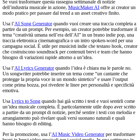
Se vuoi trasformare questa rassegna settimanale di notizie
dell’industria musicale in azione,
MusicMaker AI
offre ai creator un
modo pratico per passare dal trend a un asset creativo finito.
Usa l’
AI Song Generator
quando vuoi creare una traccia completa a
partire da un prompt. Per esempio, un creator potrebbe trasformare il
tema “creatività umana nell’era dell’AI” in un brano indie pop, una
traccia elettronica cinematografica o un intro spoken-word per una
campagna social. È utile per musicisti indie che testano hook, creator
che costruiscono soundtrack per contenuti brevi e team che hanno
bisogno di variazioni rapide attorno a un’idea.
Usa l’
AI Lyrics Generator
quando l’idea è chiara ma le parole no.
Un songwriter potrebbe inserire un tema come “un cantante che
protegge la propria voce in un mondo sintetico” e usare l’output
come prima bozza, poi rivedere le linee per personalità e specificità
emotiva.
Usa
Lyrics to Song
quando hai già scritto i testi e vuoi sentirli come
un’idea musicale completa. È particolarmente utile dopo aver scritto
a partire da un prompt di notizie, perché sentire i testi con melodia e
arrangiamento può rivelare quali versi suonano naturali e quali
hanno bisogno di editing.
Per la promozione, usa l’
AI Music Video Generator
per trasformare
brani in brevi video musicali per i social media. In una settimana in