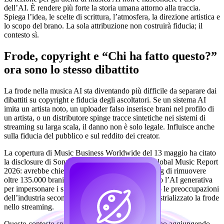
dell’AI. È rendere più forte la storia umana attorno alla traccia.
Spiega l’idea, le scelte di scrittura, l’atmosfera, la direzione artistica e
lo scopo del brano. La sola attribuzione non costruirà fiducia; il
contesto sì.
Frode, copyright e “Chi ha fatto questo?”
ora sono lo stesso dibattito
La frode nella musica AI sta diventando più difficile da separare dai
dibattiti su copyright e fiducia degli ascoltatori. Se un sistema AI
imita un artista noto, un uploader falso inserisce brani nel profilo di
un artista, o un distributore spinge tracce sintetiche nei sistemi di
streaming su larga scala, il danno non è solo legale. Influisce anche
sulla fiducia del pubblico e sul reddito dei creator.
La copertura di Music Business Worldwide del 13 maggio ha citato
la disclosure di Sony Music al lancio dell’IFPI Global Music Report
2026: avrebbe chiesto alle piattaforme di streaming di rimuovere
oltre 135.000 brani creati da truffatori che usavano l’AI generativa
per impersonare i suoi artisti. Ha anche richiamato le preoccupazioni
dell’industria secondo cui l’AI generativa ha industrializzato la frode
nello streaming.
Questo contesto spiega perché le piattaforme stanno aggiungendo