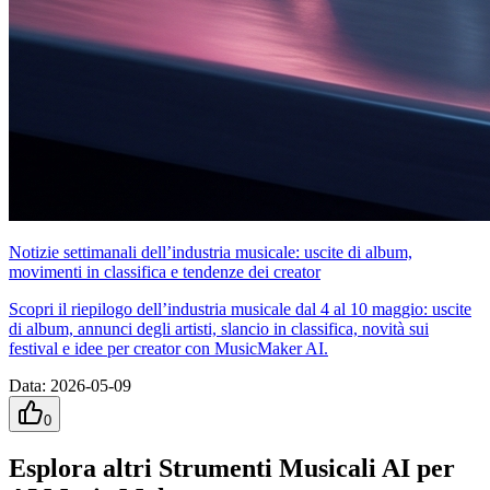
Notizie settimanali dell’industria musicale: uscite di album,
movimenti in classifica e tendenze dei creator
Scopri il riepilogo dell’industria musicale dal 4 al 10 maggio: uscite
di album, annunci degli artisti, slancio in classifica, novità sui
festival e idee per creator con MusicMaker AI.
Data
:
2026-05-09
0
Esplora altri Strumenti Musicali AI per