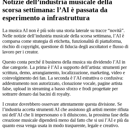
Notizie dell’industria musicale della
scorsa settimana: l’AI è passata da
esperimento a infrastruttura
La musica AI non è più solo una storia laterale su tracce “novità”.
Nelle notizie dell’industria musicale della scorsa settimana, l’AI è
comparsa come strategia di etichetta, funzionalità di piattaforma,
rischio di copyright, questione di fiducia degli ascoltatori e flusso di
lavoro per i creator.
Questo conta perché il business della musica sta dividendo l’AI in
due categorie. La prima è l’AI a supporto dell’artista: strumenti per
scrittura, demo, arrangiamento, localizzazione, marketing, video e
coinvolgimento dei fan. La seconda è l’AI estrattiva o confusiva:
addestramento non autorizzato, clonazione vocale, pagine artista
false, upload in streaming a basso sforzo e frodi progettate per
sottrarre denaro dai bacini di royalty.
I creator dovrebbero osservare attentamente questa divisione. Se
l’industria accetta strumenti AI che assistono gli artisti mentre rifiuta
usi dell’AI che li impersonano o li diluiscono, la prossima fase della
creazione musicale dipenderà meno dal fatto che si usi l’AI e più da
quanto essa venga usata in modo trasparente, legale e creativo.