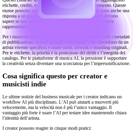
etichette, crediti, regole di verifica e sistemi di rilevamento. Queste
mosse possono sembrare burocratiche ai creator, ma sono anche una
risposta a un problema reale di mercato: gli ascoltatori devono
sapere se una registrazione è collegata all’artista che sembra
rappresentare.
Per i musicisti indie, la strada più sicura è mantenere puliti i metadati
di pubblicazione, evitare prompt “soundalike” che dipendono da un
artista vivente specifico, e usare nomi, artwork e branding originali.
Per le etichette, la priorità è la protezione dei diritti e l’integrità del
catalogo. Per le piattaforme di musica AI, la pressione è supportare
la creatività senza diventare una scorciatoia per l’impersonificazione.
Cosa significa questo per creator e
musicisti indie
Le ultime notizie del business musicale per i creator indicano un
workflow AI più disciplinato. L’AI può aiutarti a muoverti più
velocemente, ma la velocità non è più l’unico vantaggio. Il
vantaggio più forte è usare l’AI per testare idee mantenendo chiara
l’identità dell’artista.
I creator possono reagire in cinque modi pratici: