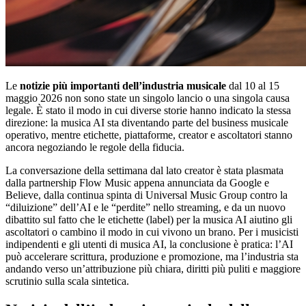
Le
notizie più importanti dell’industria musicale
dal 10 al 15
maggio 2026 non sono state un singolo lancio o una singola causa
legale. È stato il modo in cui diverse storie hanno indicato la stessa
direzione: la musica AI sta diventando parte del business musicale
operativo, mentre etichette, piattaforme, creator e ascoltatori stanno
ancora negoziando le regole della fiducia.
La conversazione della settimana dal lato creator è stata plasmata
dalla partnership Flow Music appena annunciata da Google e
Believe, dalla continua spinta di Universal Music Group contro la
“diluizione” dell’AI e le “perdite” nello streaming, e da un nuovo
dibattito sul fatto che le etichette (label) per la musica AI aiutino gli
ascoltatori o cambino il modo in cui vivono un brano. Per i musicisti
indipendenti e gli utenti di musica AI, la conclusione è pratica: l’AI
può accelerare scrittura, produzione e promozione, ma l’industria sta
andando verso un’attribuzione più chiara, diritti più puliti e maggiore
scrutinio sulla scala sintetica.