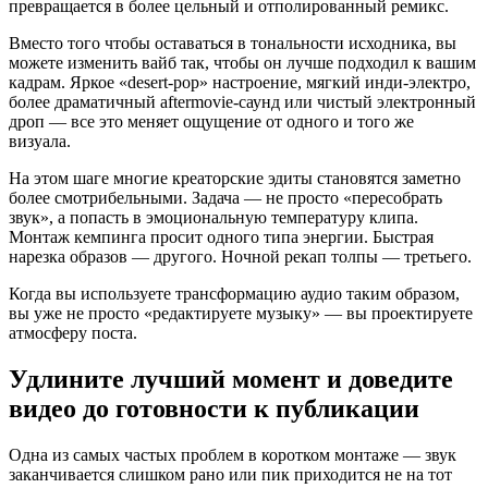
превращается в более цельный и отполированный ремикс.
Вместо того чтобы оставаться в тональности исходника, вы
можете изменить вайб так, чтобы он лучше подходил к вашим
кадрам. Яркое «desert‑pop» настроение, мягкий инди‑электро,
более драматичный aftermovie‑саунд или чистый электронный
дроп — все это меняет ощущение от одного и того же
визуала.
На этом шаге многие креаторские эдиты становятся заметно
более смотрибельными. Задача — не просто «пересобрать
звук», а попасть в эмоциональную температуру клипа.
Монтаж кемпинга просит одного типа энергии. Быстрая
нарезка образов — другого. Ночной рекап толпы — третьего.
Когда вы используете трансформацию аудио таким образом,
вы уже не просто «редактируете музыку» — вы проектируете
атмосферу поста.
Удлините лучший момент и доведите
видео до готовности к публикации
Одна из самых частых проблем в коротком монтаже — звук
заканчивается слишком рано или пик приходится не на тот