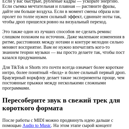
Если у вас быстрые, рубленые кадры — ускорьте энергию.
Если съемка мечтательная и плавная — растяните фразы,
дайте им больше воздуха. Если в момент смены образа или
пролет по толпе нужен сильный эффект, сдвиньте ноты так,
чтобы дроп пришелся ровно на визуальный переход.
Это также один из лучших способов не сделать ремикс
слишком похожим на источник. Даже маленькие изменения в
ритме, расстояниях между нотами и контуре мелодии сильно
меняют восприятие. Вам не нужно впечатлять кого‑то
знанием теории музыки — вы просто делаете так, чтобы пост
казался продуманным.
Для TikTok и Shorts это почти всегда означает более короткие
интро, более понятный «билд» и более сильный первый дроп.
Браузерный воркфлоу делает такие эксперименты проще, чем
постоянные прыжки между несколькими сложными
программами.
Пересоберите звук в свежий трек для
короткого формата
После работы с MIDI можно продвинуть идею дальше с
помощью
Audio to Music
. На этом этапе сырой концепт