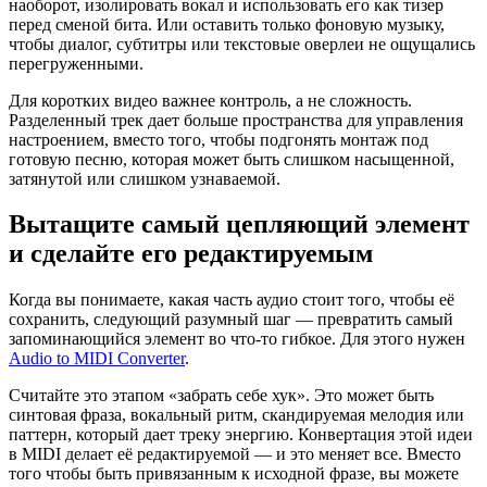
наоборот, изолировать вокал и использовать его как тизер
перед сменой бита. Или оставить только фоновую музыку,
чтобы диалог, субтитры или текстовые оверлеи не ощущались
перегруженными.
Для коротких видео важнее контроль, а не сложность.
Разделенный трек дает больше пространства для управления
настроением, вместо того, чтобы подгонять монтаж под
готовую песню, которая может быть слишком насыщенной,
затянутой или слишком узнаваемой.
Вытащите самый цепляющий элемент
и сделайте его редактируемым
Когда вы понимаете, какая часть аудио стоит того, чтобы её
сохранить, следующий разумный шаг — превратить самый
запоминающийся элемент во что‑то гибкое. Для этого нужен
Audio to MIDI Converter
.
Считайте это этапом «забрать себе хук». Это может быть
синтовая фраза, вокальный ритм, скандируемая мелодия или
паттерн, который дает треку энергию. Конвертация этой идеи
в MIDI делает её редактируемой — и это меняет все. Вместо
того чтобы быть привязанным к исходной фразе, вы можете