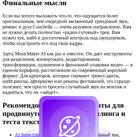
Финальные мысли
Если вы хотите выложить что‑то, что ощущается более
оригинальным, чем очередной заезженный трендовый звук,
ремикс в духе Coachella — очень разумное направление. Вам
не нужно делать полностью «радио‑готовый» трек. Вам
нужен хук, вайб и достаточный контроль над саундтреком,
чтобы подстроить его под свои кадры.
Здесь MusicMaker AI как раз и уместен. Он дает инструменты
для разделения, конвертации, редактирования,
трансформации, удлинения и финальной упаковки видео — в
едином воркфлоу, рассчитанном на современный короткий
формат. Для креаторов, которые снимают тревел‑эдиты,
outfit‑риилы, афтермуви или рекапы фестивалей, это гораздо
полезнее, чем просто бросить случайный звук на монтаж и
надеяться, что он «зайдет».
Рекомендованные инструменты для
продвинутого креатива, сэмплинга и
теста текстов
AI Song Generator
— Создайте оригинальный хук,