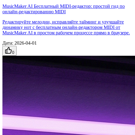
MusicMaker AI Бесплатный MIDI-редактор: простой гид по
онлайн-редактированию MIDI
Редактируйте мелодии, исправляйте тайминг и улучшайте
динамику нот с бесплатным онлайн-редактором MIDI от
MusicMaker AI в простом рабочем процессе прямо в браузере.
Дата
:
2026-04-01
0