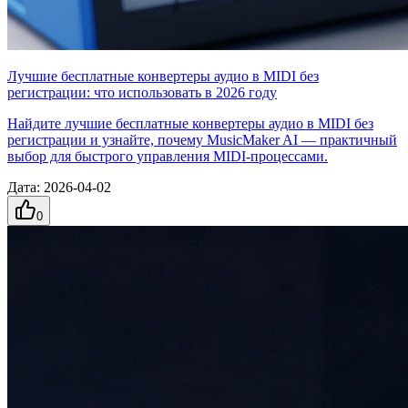
Лучшие бесплатные конвертеры аудио в MIDI без
регистрации: что использовать в 2026 году
Найдите лучшие бесплатные конвертеры аудио в MIDI без
регистрации и узнайте, почему MusicMaker AI — практичный
выбор для быстрого управления MIDI‑процессами.
Дата
:
2026-04-02
0