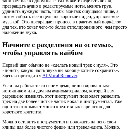
запирает вас в одном шаге. Вы можете отделять вокал,
превращать аудио в редактируемые ноты, менять грув,
удлинять нужную часть, чтобы монтаж ощущался чище, а
потом собрать все в цельное короткое видео, управляемое
музыкой. Это превращает процесс в практичный воркфлоу
для тех, кто хочет чего‑то более отполированного, чем просто
наложение звука.
Начните с разделения на «стемы»,
чтобы управлять вайбом
Первый шаг обычно не «сделать новый трек с нуля». Это
«понять, какую часть звука вы вообще хотите сохранить».
Здесь и пригодится
AI Vocal Remover
.
Если вы работаете со своим демо, лицензированным
источником или другим аудиоматериалом, который вам
разрешено изменять, этот инструмент позволяет разделить
трек на две более чистые части: вокал и инструментал. Уже
одно это открывает много креативных вариантов для
короткого контента.
Можно оставить инструментал и положить на него свои
клипы для более чистого фэшн‑ или тревел‑едита. Можно,