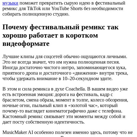
музыки
поможет превратить сырую идею в фестивальный
ремикс для TikTok или YouTube Shorts без необходимости
собирать полноценную студию.
Почему фестивальный ремикс так
хорошо работает в коротком
видеоформате
Лучшие клипы для соцсетей обычно ощущаются личными.
Это не всегда значит, что им нужна полноценная песня.
Иногда достаточно чистого интро, запоминающегося хука,
приятного дропа и достаточного «движения» внутри трека,
чтобы удержать внимание в 10–20‑секундном эдите.
В этом и сила ремикса в духе Coachella. В вашем видео уже
есть встроенная эмоция: дорога на фестиваль, кадр с
браслетом, смена образа, момент в толпе, колесо обозрения,
ночные огни, пыльный клип в «золотой час», который
почему‑то выглядит кинематографично даже с телефона.
Кастомный ремикс связывает эти моменты между собой и
дает посту собственную идентичность.
MusicMaker AI особенно полезен именно здесь, потому что не