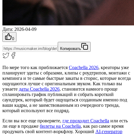
Дата
:
2026-04-09
0
Копировать
По мере того как приближается
Coachella 2026
, креаторы уже
планируют эдиты с образами, клипы с роудтрипов, монтажи с
кемпинга и те самые быстрые закаты в сторис, которые всегда
ощущаются лучше с оригинальным звуком. Как только вы
узнаете
даты Coachella 2026
, становится намного проще
спланировать график публикаций и собрать короткий
саундтрек, который будет ощущаться созданным именно под
ваши кадры, а не заимствованным из очередного тренда,
который используют все подряд.
Если вы все еще проверяете,
где проходит Coachella
или есть
ли еще в продаже
билеты на Coachella
, как раз самое время
продумать свой контент‑воркфлоу. Хороший
AI‑генератор