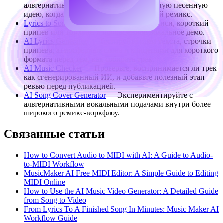
альтернативную версию или полноценную песенную
идею, когда нужно больше, чем быстрый ремикс.
Lyrics to Song
— Превратите идею подписи, короткий
припев или топлайн в полноценное вокальное демо.
AI Lyrics Generator
— Тестируйте идеи текста, строчки
припева, атмосферные слова и концепции для короткого
формата перед тем, как собирать трек.
AI Music Checker
— Проверьте, воспринимается ли трек
как сгенерированный ИИ, и добавьте полезный этап
ревью перед публикацией.
AI Song Cover Generator
— Экспериментируйте с
альтернативными вокальными подачами внутри более
широкого ремикс‑воркфлоу.
Связанные статьи
How to Convert Audio to MIDI with AI: A Guide to Audio-
to-MIDI Workflow
MusicMaker AI Free MIDI Editor: A Simple Guide to Editing
MIDI Online
How to Use the AI Music Video Generator: A Detailed Guide
from Song to Video
From Lyrics To A Finished Song In Minutes: Music Maker AI
Workflow Guide