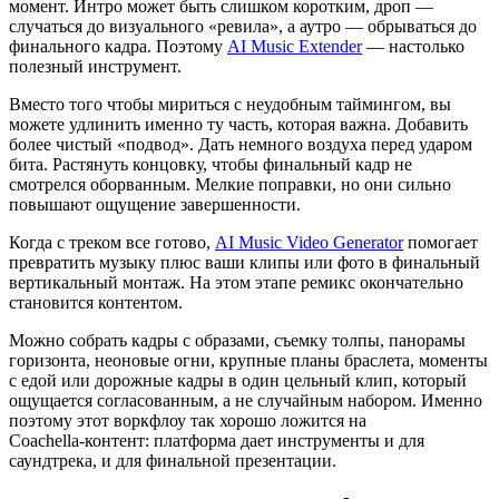
момент. Интро может быть слишком коротким, дроп —
случаться до визуального «ревила», а аутро — обрываться до
финального кадра. Поэтому
AI Music Extender
— настолько
полезный инструмент.
Вместо того чтобы мириться с неудобным таймингом, вы
можете удлинить именно ту часть, которая важна. Добавить
более чистый «подвод». Дать немного воздуха перед ударом
бита. Растянуть концовку, чтобы финальный кадр не
смотрелся оборванным. Мелкие поправки, но они сильно
повышают ощущение завершенности.
Когда с треком все готово,
AI Music Video Generator
помогает
превратить музыку плюс ваши клипы или фото в финальный
вертикальный монтаж. На этом этапе ремикс окончательно
становится контентом.
Можно собрать кадры с образами, съемку толпы, панорамы
горизонта, неоновые огни, крупные планы браслета, моменты
с едой или дорожные кадры в один цельный клип, который
ощущается согласованным, а не случайным набором. Именно
поэтому этот воркфлоу так хорошо ложится на
Coachella‑контент: платформа дает инструменты и для
саундтрека, и для финальной презентации.