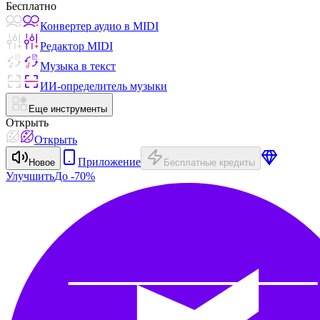
Бесплатно
Конвертер аудио в MIDI
Редактор MIDI
Музыка в текст
ИИ-определитель музыки
Еще инструменты
Открыть
Открыть
Приложение
Новое
Бесплатные кредиты
Улучшить
До -70%