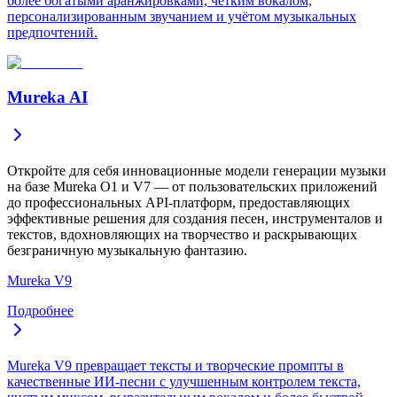
более богатыми аранжировками, чётким вокалом,
персонализированным звучанием и учётом музыкальных
предпочтений.
Mureka AI
Откройте для себя инновационные модели генерации музыки
на базе Mureka O1 и V7 — от пользовательских приложений
до профессиональных API-платформ, предоставляющих
эффективные решения для создания песен, инструменталов и
текстов, вдохновляющих на творчество и раскрывающих
безграничную музыкальную фантазию.
Mureka V9
Подробнее
Mureka V9 превращает тексты и творческие промпты в
качественные ИИ-песни с улучшенным контролем текста,