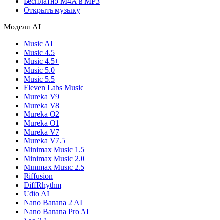
Бесплатно M4A в MP3
Открыть музыку
Модели AI
Music AI
Music 4.5
Music 4.5+
Music 5.0
Music 5.5
Eleven Labs Music
Mureka V9
Mureka V8
Mureka O2
Mureka O1
Mureka V7
Mureka V7.5
Minimax Music 1.5
Minimax Music 2.0
Minimax Music 2.5
Riffusion
DiffRhythm
Udio AI
Nano Banana 2 AI
Nano Banana Pro AI