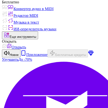
Бесплатно
Конвертер аудио в MIDI
Редактор MIDI
Музыка в текст
ИИ-определитель музыки
Еще инструменты
Открыть
Открыть
Приложение
Новое
Бесплатные кредиты
Улучшить
До -70%