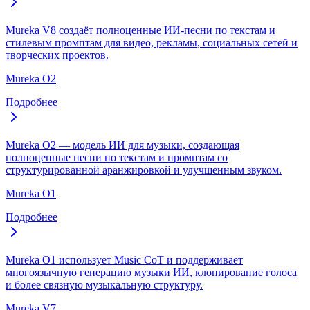
Mureka V8 создаёт полноценные ИИ-песни по текстам и
стилевым промптам для видео, рекламы, социальных сетей и
творческих проектов.
Mureka O2
Подробнее
Mureka O2 — модель ИИ для музыки, создающая
полноценные песни по текстам и промптам со
структурированной аранжировкой и улучшенным звуком.
Mureka O1
Подробнее
Mureka O1 использует Music CoT и поддерживает
многоязычную генерацию музыки ИИ, клонирование голоса
и более связную музыкальную структуру.
Mureka V7