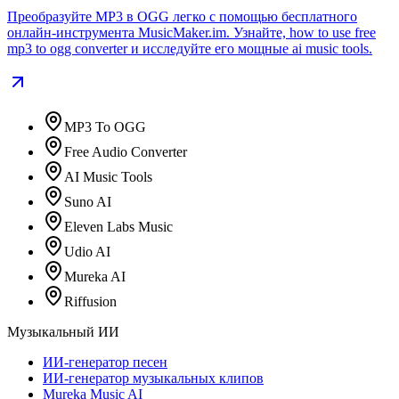
Преобразуйте MP3 в OGG легко с помощью бесплатного
онлайн-инструмента MusicMaker.im. Узнайте, how to use free
mp3 to ogg converter и исследуйте его мощные ai music tools.
MP3 To OGG
Free Audio Converter
AI Music Tools
Suno AI
Eleven Labs Music
Udio AI
Mureka AI
Riffusion
Музыкальный ИИ
ИИ-генератор песен
ИИ-генератор музыкальных клипов
Mureka Music AI