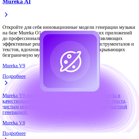
Mureka AI
Откройте для себя инновационные модели генерации музыки
на базе Mureka O1 и V7 — от пользовательских приложений
до профессиональных API-платформ, предоставляющих
эффективные решения для создания песен, инструменталов и
текстов, вдохновляющих на творчество и раскрывающих
безграничную музыкальную фантазию.
Mureka V9
Подробнее
Mureka V9 превращает тексты и творческие промпты в
качественные ИИ-песни с улучшенным контролем текста,
чистым миксом, выразительным вокалом и более быстрой
генерацией.
Mureka V8
Подробнее