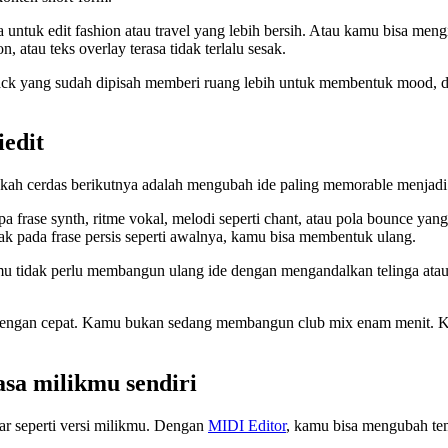
ntuk edit fashion atau travel yang lebih bersih. Atau kamu bisa meng
atau teks overlay terasa tidak terlalu sesak.
rack yang sudah dipisah memberi ruang lebih untuk membentuk mood, d
iedit
kah cerdas berikutnya adalah mengubah ide paling memorable menjadi s
frase synth, ritme vokal, melodi seperti chant, atau pola bounce yan
bak pada frase persis seperti awalnya, kamu bisa membentuk ulang.
 Kamu tidak perlu membangun ulang ide dengan mengandalkan telinga at
” dengan cepat. Kamu bukan sedang membangun club mix enam menit. 
sa milikmu sendiri
engar seperti versi milikmu. Dengan
MIDI Editor
, kamu bisa mengubah tem