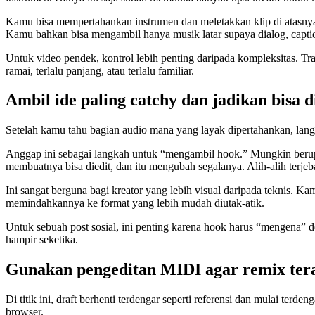
Kamu bisa mempertahankan instrumen dan meletakkan klip di atasnya u
Kamu bahkan bisa mengambil hanya musik latar supaya dialog, caption, 
Untuk video pendek, kontrol lebih penting daripada kompleksitas. T
ramai, terlalu panjang, atau terlalu familiar.
Ambil ide paling catchy dan jadikan bisa d
Setelah kamu tahu bagian audio mana yang layak dipertahankan, lang
Anggap ini sebagai langkah untuk “mengambil hook.” Mungkin berupa 
membuatnya bisa diedit, dan itu mengubah segalanya. Alih-alih terje
Ini sangat berguna bagi kreator yang lebih visual daripada teknis.
memindahkannya ke format yang lebih mudah diutak-atik.
Untuk sebuah post sosial, ini penting karena hook harus “mengena
hampir seketika.
Gunakan pengeditan MIDI agar remix tera
Di titik ini, draft berhenti terdengar seperti referensi dan mulai terd
browser.