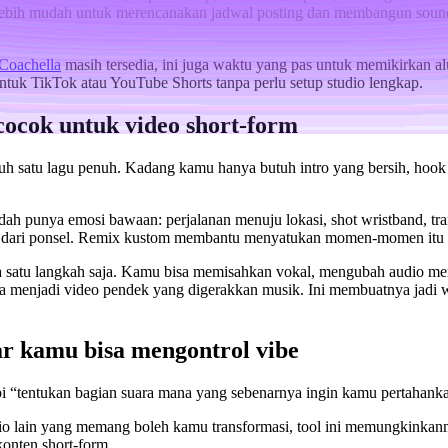
 lebih mudah untuk merencanakan jadwal posting dan membangun soundt
 Coachella
masih tersedia, ini juga waktu yang pas untuk memikirkan a
tuk TikTok atau YouTube Shorts tanpa perlu setup studio lengkap.
cocok untuk video short-form
ti butuh satu lagu penuh. Kadang kamu hanya butuh intro yang bersih, 
ah punya emosi bawaan: perjalanan menuju lokasi, shot wristband, tran
an dari ponsel. Remix kustom membantu menyatukan momen-momen itu da
a satu langkah saja. Kamu bisa memisahkan vokal, mengubah audio me
ya menjadi video pendek yang digerakkan musik. Ini membuatnya jadi wo
r kamu bisa mengontrol vibe
pi “tentukan bagian suara mana yang sebenarnya ingin kamu pertahanka
audio lain yang memang boleh kamu transformasi, tool ini memungkinka
konten short-form.