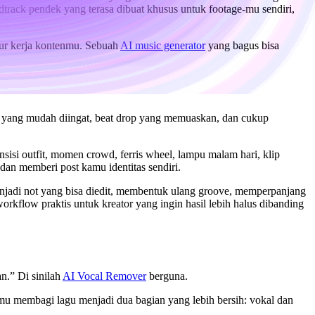
rack pendek yang terasa dibuat khusus untuk footage-mu sendiri,
lur kerja kontenmu. Sebuah
AI music generator
yang bagus bisa
hook yang mudah diingat, beat drop yang memuaskan, dan cukup
sisi outfit, momen crowd, ferris wheel, lampu malam hari, klip
n memberi post kamu identitas sendiri.
njadi not yang bisa diedit, membentuk ulang groove, memperpanjang
rkflow praktis untuk kreator yang ingin hasil lebih halus dibanding
n.” Di sinilah
AI Vocal Remover
berguna.
nmu membagi lagu menjadi dua bagian yang lebih bersih: vokal dan