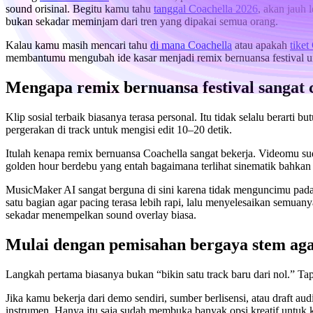
sound orisinal. Begitu kamu tahu
tanggal Coachella 2026
, akan jauh
bukan sekadar meminjam dari tren yang dipakai semua orang.
Kalau kamu masih mencari tahu
di mana Coachella
atau apakah
tiket
membantumu mengubah ide kasar menjadi remix bernuansa festival un
Mengapa remix bernuansa festival sangat 
Klip sosial terbaik biasanya terasa personal. Itu tidak selalu berar
pergerakan di track untuk mengisi edit 10–20 detik.
Itulah kenapa remix bernuansa Coachella sangat bekerja. Videomu sud
golden hour berdebu yang entah bagaimana terlihat sinematik bahk
MusicMaker AI sangat berguna di sini karena tidak menguncimu pad
satu bagian agar pacing terasa lebih rapi, lalu menyelesaikan semuan
sekadar menempelkan sound overlay biasa.
Mulai dengan pemisahan bergaya stem aga
Langkah pertama biasanya bukan “bikin satu track baru dari nol.” Ta
Jika kamu bekerja dari demo sendiri, sumber berlisensi, atau draft 
instrumen. Hanya itu saja sudah membuka banyak opsi kreatif untuk 