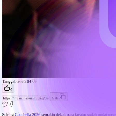
Tanggal
:
2026-04-09
0
Salin
Seiring
Coachella 2026
semakin dekat, para kreator sudah mulai meren