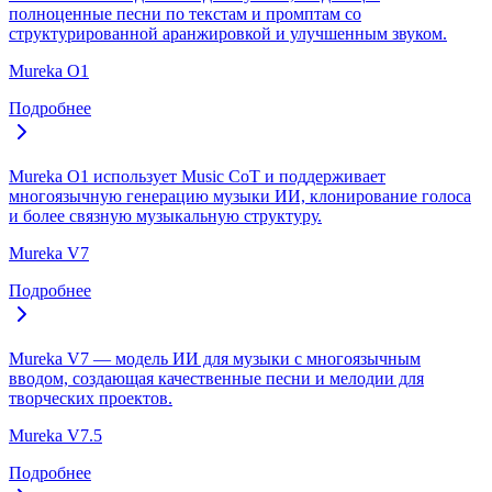
полноценные песни по текстам и промптам со
структурированной аранжировкой и улучшенным звуком.
Mureka O1
Подробнее
Mureka O1 использует Music CoT и поддерживает
многоязычную генерацию музыки ИИ, клонирование голоса
и более связную музыкальную структуру.
Mureka V7
Подробнее
Mureka V7 — модель ИИ для музыки с многоязычным
вводом, создающая качественные песни и мелодии для
творческих проектов.
Mureka V7.5
Подробнее