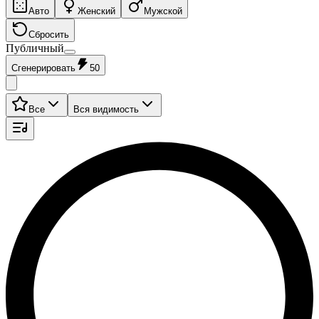
Авто
Женский
Мужской
Сбросить
Публичный
Сгенерировать
50
Все
Вся видимость