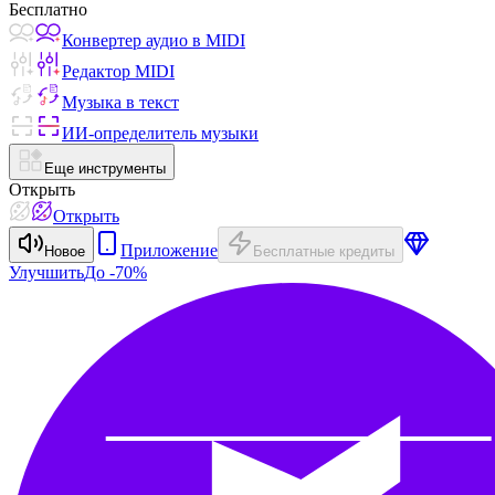
Бесплатно
Конвертер аудио в MIDI
Редактор MIDI
Музыка в текст
ИИ-определитель музыки
Еще инструменты
Открыть
Открыть
Приложение
Новое
Бесплатные кредиты
Улучшить
До -70%