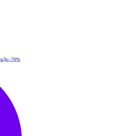
ть
До -70%