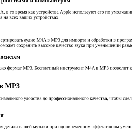
тройствами и компьютером
 в то время как устройства Apple используют его по умолчанию
 на всех ваших устройствах.
ртировать аудио M4A в MP3 для импорта и обработки в программ
поможет сохранить высокое качество звука при уменьшении разм
осистем
ко формат MP3. Бесплатный инструмент M4A в MP3 позволит ко
 в MP3
мального удобства до профессионального качества, чтобы сдел
ия
няя детали вашей музыки при одновременном эффективном умен