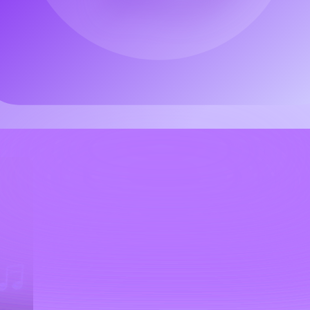
т для конвертации аудиофайлов записей, который позволяет ле
MP3, чтобы свободно слушать музыку на любом устройстве — на
M4A в MP3
мент, помогающий пользователям легко конвертировать обычны
вания подкастов, автомобильного аудио и многоформатных сцен