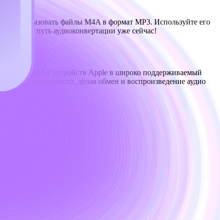
гко преобразовать файлы M4A в формат MP3. Используйте его
чните ваш путь аудиоконвертации уже сейчас!
е файлы M4A с устройств Apple в широко поддерживаемый
ариев совместимости, делая обмен и воспроизведение аудио