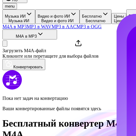
menu
Музыка ИИ
Видео и фото ИИ
Бесплатно
Цены
Рес
Музыка ИИ
Видео и фото ИИ
Бесплатно
Цены
Р
M4A в MP3
MP3 в WAV
MP3 в AAC
MP3 в OGG
M4A в MP3
Загрузить M4A-файл
Кликните или перетащите для выбора файлов
Конвертировать
Пока нет задач на конвертацию
Ваши конвертированные файлы появятся здесь
Бесплатный конвертер M4A в
M4A