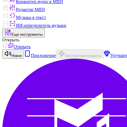
Конвертер аудио в MIDI
Редактор MIDI
Музыка в текст
ИИ-определитель музыки
Еще инструменты
Открыть
Открыть
Приложение
Улучши
Новое
Бесплатные кредиты