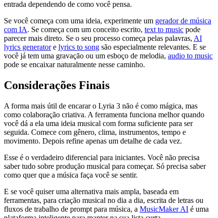
entrada dependendo de como você pensa.
Se você começa com uma ideia, experimente um
gerador de música
com IA
. Se começa com um conceito escrito,
text to music
pode
parecer mais direto. Se o seu processo começa pelas palavras,
AI
lyrics generator
e
lyrics to song
são especialmente relevantes. E se
você já tem uma gravação ou um esboço de melodia,
audio to music
pode se encaixar naturalmente nesse caminho.
Considerações Finais
A forma mais útil de encarar o Lyria 3 não é como mágica, mas
como colaboração criativa. A ferramenta funciona melhor quando
você dá a ela uma ideia musical com forma suficiente para ser
seguida. Comece com gênero, clima, instrumentos, tempo e
movimento. Depois refine apenas um detalhe de cada vez.
Esse é o verdadeiro diferencial para iniciantes. Você não precisa
saber tudo sobre produção musical para começar. Só precisa saber
como quer que a música faça você se sentir.
E se você quiser uma alternativa mais ampla, baseada em
ferramentas, para criação musical no dia a dia, escrita de letras ou
fluxos de trabalho de prompt para música, a
MusicMaker AI
é uma
plataforma inteligente para manter na sua lista curta.