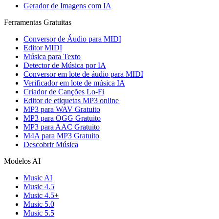
Gerador de Imagens com IA
Ferramentas Gratuitas
Conversor de Áudio para MIDI
Editor MIDI
Música para Texto
Detector de Música por IA
Conversor em lote de áudio para MIDI
Verificador em lote de música IA
Criador de Canções Lo-Fi
Editor de etiquetas MP3 online
MP3 para WAV Gratuito
MP3 para OGG Gratuito
MP3 para AAC Gratuito
M4A para MP3 Gratuito
Descobrir Música
Modelos AI
Music AI
Music 4.5
Music 4.5+
Music 5.0
Music 5.5