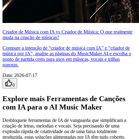
Criador de Música com IA vs Criador de Música: O que realmente
muda na criação de músicas?
Compare a intenção de “criador de música com IA” e “criador de
música por IA”, analise as páginas do MusicMaker AI e escolha o
ponto de partida certo para usos em músicas, vocais e trilhas
sonoras.
Data
:
2026-07-17
0
Explore mais Ferramentas de Canções
com IA para o AI Music Maker
Desbloqueie ferramentas de IA de vanguarda que simplificam a
criação de letras, melodias e vocais. Seja precisando de uma
explosão rápida de criatividade ou de uma faixa totalmente
produzida, estas soluções alimentadas por IA têm tudo coberto.