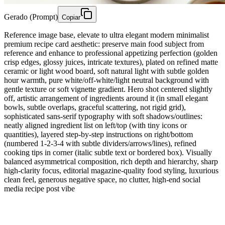
Gerado (Prompt)
Copiar
Reference image base, elevate to ultra elegant modern minimalist
premium recipe card aesthetic: preserve main food subject from
reference and enhance to professional appetizing perfection (golden
crisp edges, glossy juices, intricate textures), plated on refined matte
ceramic or light wood board, soft natural light with subtle golden
hour warmth, pure white/off-white/light neutral background with
gentle texture or soft vignette gradient. Hero shot centered slightly
off, artistic arrangement of ingredients around it (in small elegant
bowls, subtle overlaps, graceful scattering, not rigid grid),
sophisticated sans-serif typography with soft shadows/outlines:
neatly aligned ingredient list on left/top (with tiny icons or
quantities), layered step-by-step instructions on right/bottom
(numbered 1-2-3-4 with subtle dividers/arrows/lines), refined
cooking tips in corner (italic subtle text or bordered box). Visually
balanced asymmetrical composition, rich depth and hierarchy, sharp
high-clarity focus, editorial magazine-quality food styling, luxurious
clean feel, generous negative space, no clutter, high-end social
media recipe post vibe