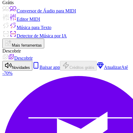
Grátis
Conversor de Áudio para MIDI
Editor MIDI
Música para Texto
Detector de Música por IA
Mais ferramentas
Descobrir
Descobrir
Baixar app
Atualizar
Até
Novidades
Créditos grátis
-70%