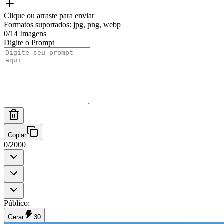
Clique ou arraste para enviar
Formatos suportados
:
jpg, png, webp
0
/
14
Imagens
Digite o Prompt
Copiar
0
/
2000
Público
:
Gerar
30