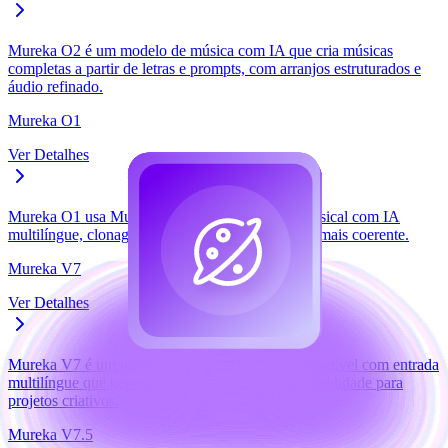
Mureka O2 é um modelo de música com IA que cria músicas
completas a partir de letras e prompts, com arranjos estruturados e
áudio refinado.
Mureka O1
Ver Detalhes
Mureka O1 usa Music CoT e oferece geração musical com IA
multilíngue, clonagem de voz e estrutura musical mais coerente.
Mureka V7
Ver Detalhes
Mureka V7 é um modelo de música com IA compatível com entrada
multilíngue que gera músicas e melodias de alta qualidade para
projetos criativos.
Mureka V7.5