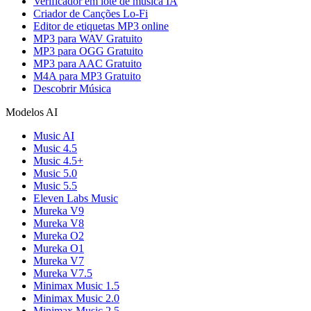
Verificador em lote de música IA
Criador de Canções Lo-Fi
Editor de etiquetas MP3 online
MP3 para WAV Gratuito
MP3 para OGG Gratuito
MP3 para AAC Gratuito
M4A para MP3 Gratuito
Descobrir Música
Modelos AI
Music AI
Music 4.5
Music 4.5+
Music 5.0
Music 5.5
Eleven Labs Music
Mureka V9
Mureka V8
Mureka O2
Mureka O1
Mureka V7
Mureka V7.5
Minimax Music 1.5
Minimax Music 2.0
Minimax Music 2.5