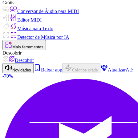
Grátis
Conversor de Áudio para MIDI
Editor MIDI
Música para Texto
Detector de Música por IA
Mais ferramentas
Descobrir
Descobrir
Baixar app
Atualizar
Até
Novidades
Créditos grátis
-70%