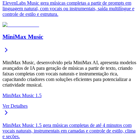
ElevenLabs Music gera músicas completas a partir de prompts em
linguagem natural, com vocais ou instrumentais, saída multilíngue e
controle de estilo e estrutura.
MiniMax Music
MiniMax Music, desenvolvido pela MiniMax AI, apresenta modelos
avançados de IA para geração de músicas a partir de texto, criando
faixas completas com vocais naturais e instrumentação rica,
capacitando criadores com soluções eficientes para potencializar a
criatividade musical.
MiniMax Music 1.5
Ver Detalhes
MiniMax Music 1.5 gera músicas completas de até 4 minutos com
vocais naturais, instrumentais em camadas e controle de estilo, clima
e seções.