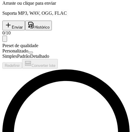
Arraste ou clique para enviar
Suporta MP3, WAV, OGG, FLAC
Enviar
Histórico
0
/
10
Preset de qualidade
Personalizado
Simples
Padrão
Detalhado
Redefinir
Converter lote