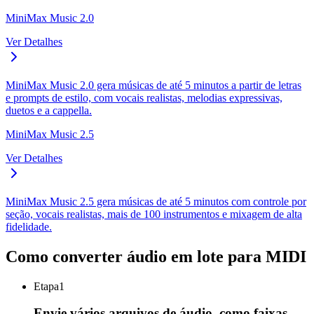
MiniMax Music 2.0
Ver Detalhes
MiniMax Music 2.0 gera músicas de até 5 minutos a partir de letras
e prompts de estilo, com vocais realistas, melodias expressivas,
duetos e a cappella.
MiniMax Music 2.5
Ver Detalhes
MiniMax Music 2.5 gera músicas de até 5 minutos com controle por
seção, vocais realistas, mais de 100 instrumentos e mixagem de alta
fidelidade.
Como converter áudio em lote para MIDI
Etapa
1
Envie vários arquivos de áudio, como faixas