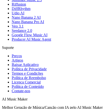
Riffusion
DiffRhythm
Udio AI
Nano Banana 2 AI
Nano Banana Pro AI
Veo 3.1
Seedance 2.0
Google Flow Music AI
Producer AI Music Agent
Suporte
Preços
Artigos
Baixar Aplicativo
Política de Privacidade
Termos e Condições
Política de Reembolso
Licença Comercial
Política de Conteúdo
Contate-nos
AI Music Maker
Melhor Geração de Música/Canção com IA pelo AI Music Maker