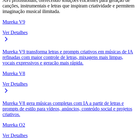
API profissionais, oferecendo soluções eficientes para geração de
canções, instrumentais e letras que inspiram criatividade e permitem
imaginação musical ilimitada.
Mureka V9
Ver Detalhes
Mureka V9 transforma letras e prompts criativos em músicas de IA
refinadas com maior controle de letras, mixagens mais limpas,
vocais expressivos e geração mais rápida.
Mureka V8
Ver Detalhes
Mureka V8 gera músicas completas com IA a partir de letras e
prompts de estilo para vídeos, anúncios, conteúdo social e projetos
criativos.
Mureka O2
Ver Detalhes