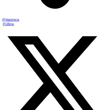
@
maxescu
·
Follow