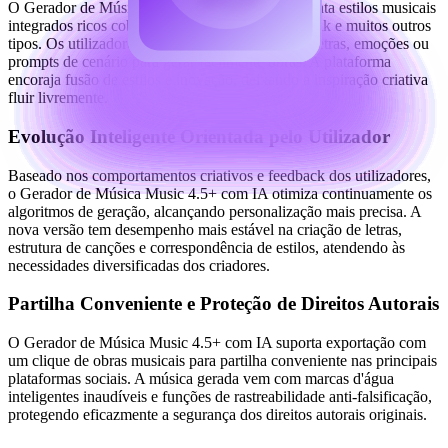
O Gerador de Música Music 4.5+ com IA apresenta estilos musicais
integrados ricos cobrindo pop, eletrónico, jazz, folk e muitos outros
tipos. Os utilizadores apenas precisam de inserir letras, emoções ou
prompts de cenário para gerar facilmente obras. A plataforma
encoraja fusão de estilos e inovação, deixando a inspiração criativa
fluir livremente.
Evolução Inteligente Orientada pelo Utilizador
Baseado nos comportamentos criativos e feedback dos utilizadores,
o Gerador de Música Music 4.5+ com IA otimiza continuamente os
algoritmos de geração, alcançando personalização mais precisa. A
nova versão tem desempenho mais estável na criação de letras,
estrutura de canções e correspondência de estilos, atendendo às
necessidades diversificadas dos criadores.
Partilha Conveniente e Proteção de Direitos Autorais
O Gerador de Música Music 4.5+ com IA suporta exportação com
um clique de obras musicais para partilha conveniente nas principais
plataformas sociais. A música gerada vem com marcas d'água
inteligentes inaudíveis e funções de rastreabilidade anti-falsificação,
protegendo eficazmente a segurança dos direitos autorais originais.