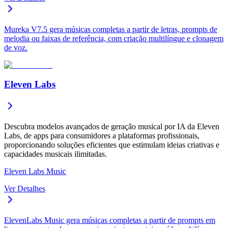
Mureka V7.5 gera músicas completas a partir de letras, prompts de
melodia ou faixas de referência, com criação multilíngue e clonagem
de voz.
Eleven Labs
Descubra modelos avançados de geração musical por IA da Eleven
Labs, de apps para consumidores a plataformas profissionais,
proporcionando soluções eficientes que estimulam ideias criativas e
capacidades musicais ilimitadas.
Eleven Labs Music
Ver Detalhes
ElevenLabs Music gera músicas completas a partir de prompts em