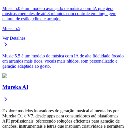
Music 5.0 é um modelo avançado de música com IA que gera
músicas coerentes de até 8 minutos com controle em linguagem
natural de estilo, clima e arranjo.
Music 5.5
Ver Detalhes
Music 5.5 é um modelo de música com IA de alta fidelidade focado
em arranjos mais ricos, vocais mais nítidos, som personalizado e
geração adaptada ao gosto.
Mureka AI
Explore modelos inovadores de geração musical alimentados por
Mureka O1 e V7, desde apps para consumidores até plataformas
API profissionais, oferecendo soluções eficientes para geração de
canções, instrumentais e letras que inspiram criatividade e permitem