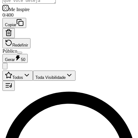
Me Inspire
0
/
400
Copiar
Redefinir
Público
Gerar
50
Todos
Toda Visibilidade