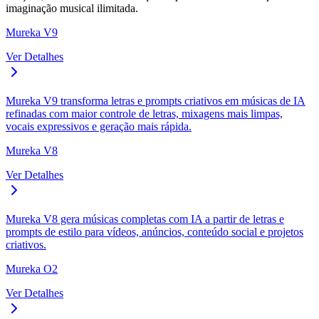
imaginação musical ilimitada.
Mureka V9
Ver Detalhes
Mureka V9 transforma letras e prompts criativos em músicas de IA
refinadas com maior controle de letras, mixagens mais limpas,
vocais expressivos e geração mais rápida.
Mureka V8
Ver Detalhes
Mureka V8 gera músicas completas com IA a partir de letras e
prompts de estilo para vídeos, anúncios, conteúdo social e projetos
criativos.
Mureka O2
Ver Detalhes