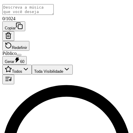
0
/
1024
Copiar
Redefinir
Público
Gerar
60
Todos
Toda Visibilidade