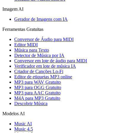
Imagem AI
Gerador de Imagens com IA
Ferramentas Gratuitas
Conversor de Áudio para MIDI
Editor MIDI
Música para Texto
Detector de Música por IA
Conversor em lote de áudio para MIDI
Verificador em lote de música IA
Criador de Canções Lo-Fi
Editor de etiquetas MP3 online
MP3 para WAV Gratuito
MP3 para OGG Gratuito
MP3 para AAC Gratuito
M4A para MP3 Gratuito
Descobrir Música
Modelos AI
Music AI
Music 4.5