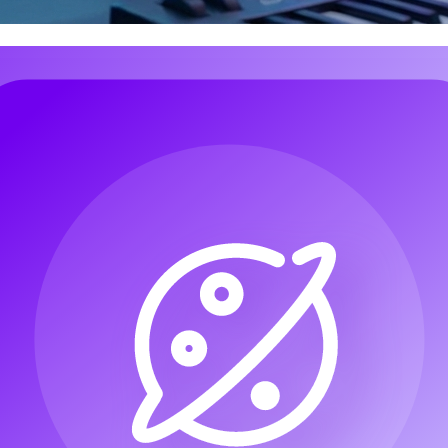
هو مكان مثير للاهتمام للبدء. فهو مُصمَّم لتحويل التوجيه الإبداعي المكتوب إلى موسيقى، مما يجعله جذابًا
Google Lyria 3
hnical jargon,
بون في تجربة الأصوات دون فتح محطة عمل صوتية رقمية كاملة أولًا. وف
تستحق أيضًا أن تُؤخَذ في الحسبان إلى جانب نهج جوجل.
العديد من أدوات الموسيقى بالذكاء الاصطناعي تعد بأغانٍ فورية، لكن ليس جميعها يبدو بنفس الق
تقوم بتوجيه النتيجة من خلال النوع الموسيقي، والمزاج، والآلات، والحركة، وطريقة الأداء الصوتي.
لموسيقى الخلفية"، يمكنك وصف قطعة إندي بوب دافئة، أو موسيقى تصويرية
لنموذج فقط مجردًا. وهنا يمكن أن يكون أداة أكثر مباشرة مثل
مولّد 
لتحويل فكرة إلى مقطع قابل للاستخدام بسرعة، خاصة عندما يكون الهدف هو السرعة أكثر من التجريب.