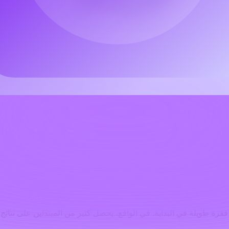
مستقلًا يرسم أفكارًا صوتية، أو كاتب أغاني يستكشف نبرات مختلفة، فقد يكون أداة ممتعة لتعلّمها.
كرة أغنية في رؤوسهم. لست مضطرًا لكتابة نوتة موسيقية لكي تقول: 
 الجمع بين هذا النوع من العمل وبين
مولِّد كلمات الأغاني بالذكاء الاص