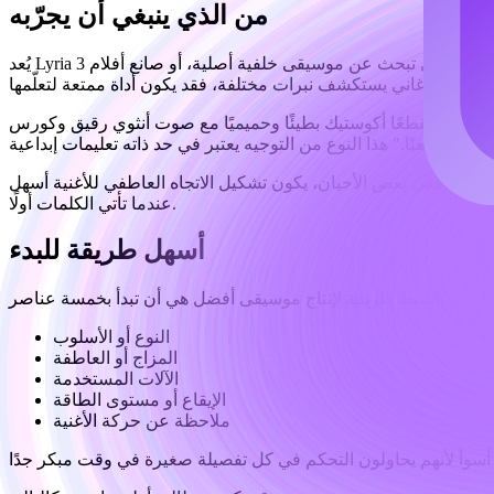
من الذي ينبغي أن يجرّبه
يُعد Lyria 3 منطقيًا أكثر للأشخاص الذين يفكرون من خلال المزاج والمشاهد والتوجيه الإبداعي، وليس من خلال إعدادات الإنتاج التقنية. إذا كنت منشئ محتوى تبحث عن موسيقى خلفية أصلية، أو صانع أفلام
"أعطني مقطعًا أكوستيك بطيئًا وحميميًا مع صوت أنثوي رقيق وكورس
أكبر عاطفيًا." هذا النوع من التوجيه يعتبر في حد ذاته تعليمات إبداعية.
طناعي
. ففي بعض الأحيان، يكون تشكيل الاتجاه العاطفي للأغنية أسهل
عندما تأتي الكلمات أولًا.
أسهل طريقة للبدء
أبسط طريقة لإنتاج موسيقى أفضل هي أن تبدأ بخمسة عناصر:
النوع أو الأسلوب
المزاج أو العاطفة
الآلات المستخدمة
الإيقاع أو مستوى الطاقة
ملاحظة عن حركة الأغنية