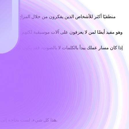
وهو مفيد أيضًا لمن لا يعزفون على آلات موسيقية لكنهم يسمعون ف
إذا كان مسار عملك يبدأ بالكلمات لا بالصوت، فقد يكون من المنطقي
هذا كل شيء. لست بحاجة إلى فقرة طويلة في البداية. في الواقع، يحصل كثير من المبتدئين على نتائج أسوأ لأنهم يحاولون التحكم في كل تفصيلة صغيرة في وقت مبكر جدًا.