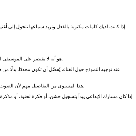
إذا كانت لديك كلمات مكتوبة بالفعل وتريد سماعها تتحول إلى أغن
أحد أسباب اهتمام الناس بـ Lyria 3 هو أنه لا يقتصر على الموسيقى الآلية الخلفية. يمكن أن يكون أيضًا جزءًا من سير عمل يشبه صناعة الأغاني حيث يكون للصوت دور مركزي.
عند توجيه النموذج حول الغناء، يُفضّل أن تكون محددًا. بدل
هذا المستوى من التفاصيل مهم لأن الصوت يغيّر طريقة تفسير المستمعين للأغنية بالكامل. فالمقطع نفسه يمكن أن يبدو رقيقًا، أو دراميًا، أو حالمًا، أو تجاريًا حسب طريقة الأداء الصوتي.
إذا كان مسارك الإبداعي يبدأ بتسجيل خشن، أو فكرة لحنية، أو مذكرة