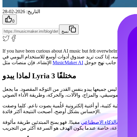
التاريخ
:
2026-02-28
0
نسخ
If you have been curious about AI music but felt overwhelmed by tec
ي الوقت نفسه، إذا كنت تريد صندوق أدوات أوسع للاستخدام اليومي في
MusicMaker AI
الإنشاء، فإن منصات مثل
لماذا يبدو Lyria 3 مختلفًا
در من التوجّه المقصود. ما يجعل Lyria 3 مميزًا هو فكرة أنّك لا تكتفي بالضغط على زرّ والأمل في الأفضل؛ بل
 سينمائية كئيبة، أو أغنية إلكترونية حُلُمية بصوت ناعم. كلما وصفت
الإحساس بشكل أوضح، أصبحت النتيجة أكثر فائدة.
الموسيقى بالذكاء الاصطناعي
مفيدًا. فهو يمنح المبتدئين طريقة مألوفة