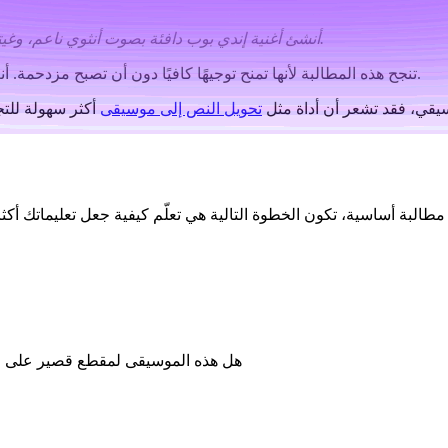
أنشئ أغنية إندي بوب دافئة بصوت أنثوي ناعم، وغيتار أكوستيك لطيف، وإيقاع خفيف، وكورس مفعم بالأمل ينفتح تدريجيًا.
تنجح هذه المطالبة لأنها تمنح توجيهًا كافيًا دون أن تصبح مزدحمة. أنت تعرف الأسلوب، والنبرة العاطفية، والآلات الأساسية، وشكل الأغنية.
سيقي، فقد تشعر أن أداة مثل
تحويل النص إلى موسيقى
أكثر سهولة للتج
هل هذه الموسيقى لمقطع قصير على ريلز