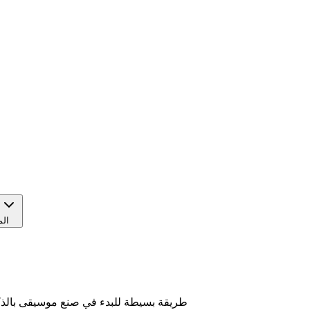
ا
الم
دليل توليد الموسيقى باستخدام Google Lyria 3: طريقة بسيطة للبدء في صنع 