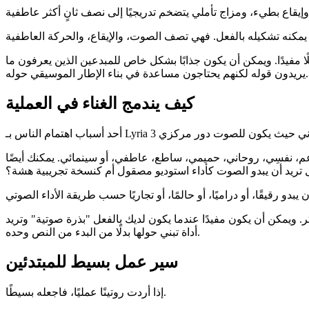
ًا مفيدًا. ويمكن أن يكون جذابًا بشكل خاص للمبدعين الذين يعرفون ما
يريدون قوله لكنهم يحتاجون مساعدة في بناء الإطار الموسيقي حوله.
كيف يندمج الغناء في العملية
عم، نفسِي، روحاني، حميمي، ساطع، عاطفي، أو سينمائي. يمكنك أيضًا
ل تريد أن يبدو الصوت كأداء استوديو مصقول أم كنسخة تجريبية هشة؟
ذكر. ويمكن أن يكون مفيدًا عندما يكون لديك بالفعل "بذرة صوتية" وتريد
أداة تبني حولها بدلًا من البدء من النص وحده.
سير عمل بسيط للمبتدئين
إذا أردت روتينًا عمليًا، فاجعله بسيطًا.