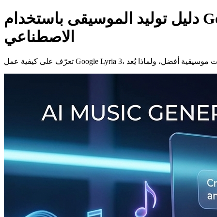
دليل توليد الموسيقى باستخدام Google Lyria 3: طريقة بسيطة للبدء في صنع موسيقى بالذكاء
الاصطناعي