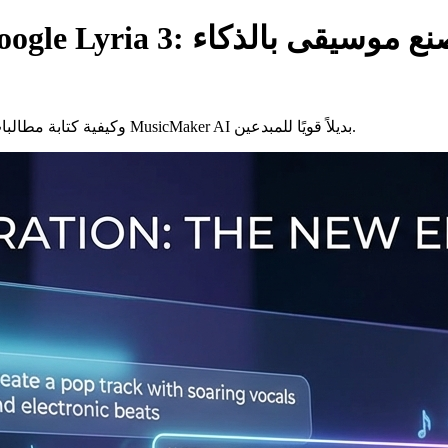
تعرّف على كيفية عمل Google Lyria 3، وكيفية كتابة مطالبات موسيقية أفضل، ولماذا يُعد MusicMaker AI بديلاً قويًا للمبدعين.