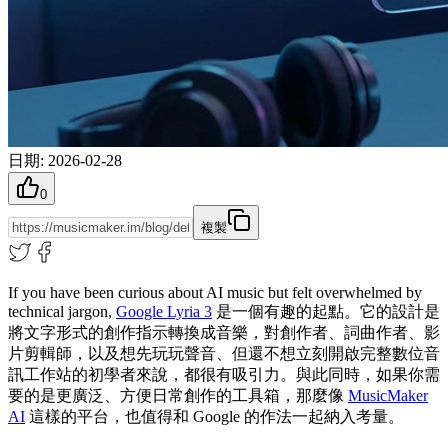
日期
:
2026-02-28
0
複製
If you have been curious about AI music but felt overwhelmed by
technical jargon,
Google Lyria 3
是一個有趣的起點。它的設計是
將文字形式的創作指示轉換成音樂，對創作者、詞曲作者、影
片剪輯師，以及想先玩玩聲音、但還不想立刻開啟完整數位音
訊工作站的初學者來說，都很有吸引力。與此同時，如果你需
要的是更廣泛、方便日常創作的工具箱，那麼像
MusicMaker
AI
這樣的平台，也值得和 Google 的作法一起納入考量。