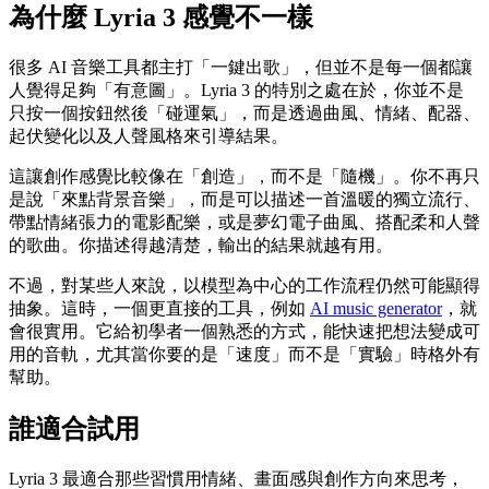
為什麼 Lyria 3 感覺不一樣
很多 AI 音樂工具都主打「一鍵出歌」，但並不是每一個都讓
人覺得足夠「有意圖」。Lyria 3 的特別之處在於，你並不是
只按一個按鈕然後「碰運氣」，而是透過曲風、情緒、配器、
起伏變化以及人聲風格來引導結果。
這讓創作感覺比較像在「創造」，而不是「隨機」。你不再只
是說「來點背景音樂」，而是可以描述一首溫暖的獨立流行、
帶點情緒張力的電影配樂，或是夢幻電子曲風、搭配柔和人聲
的歌曲。你描述得越清楚，輸出的結果就越有用。
不過，對某些人來說，以模型為中心的工作流程仍然可能顯得
抽象。這時，一個更直接的工具，例如
AI music generator
，就
會很實用。它給初學者一個熟悉的方式，能快速把想法變成可
用的音軌，尤其當你要的是「速度」而不是「實驗」時格外有
幫助。
誰適合試用
Lyria 3 最適合那些習慣用情緒、畫面感與創作方向來思考，