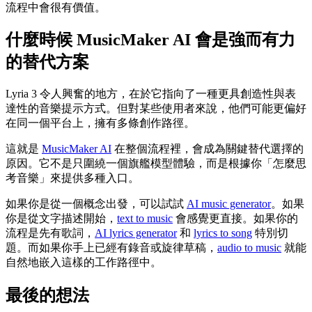
流程中會很有價值。
什麼時候 MusicMaker AI 會是強而有力
的替代方案
Lyria 3 令人興奮的地方，在於它指向了一種更具創造性與表
達性的音樂提示方式。但對某些使用者來說，他們可能更偏好
在同一個平台上，擁有多條創作路徑。
這就是
MusicMaker AI
在整個流程裡，會成為關鍵替代選擇的
原因。它不是只圍繞一個旗艦模型體驗，而是根據你「怎麼思
考音樂」來提供多種入口。
如果你是從一個概念出發，可以試試
AI music generator
。如果
你是從文字描述開始，
text to music
會感覺更直接。如果你的
流程是先有歌詞，
AI lyrics generator
和
lyrics to song
特別切
題。而如果你手上已經有錄音或旋律草稿，
audio to music
就能
自然地嵌入這樣的工作路徑中。
最後的想法