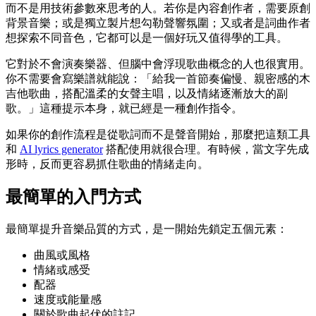
而不是用技術參數來思考的人。若你是內容創作者，需要原創
背景音樂；或是獨立製片想勾勒聲響氛圍；又或者是詞曲作者
想探索不同音色，它都可以是一個好玩又值得學的工具。
它對於不會演奏樂器、但腦中會浮現歌曲概念的人也很實用。
你不需要會寫樂譜就能說：「給我一首節奏偏慢、親密感的木
吉他歌曲，搭配溫柔的女聲主唱，以及情緒逐漸放大的副
歌。」這種提示本身，就已經是一種創作指令。
如果你的創作流程是從歌詞而不是聲音開始，那麼把這類工具
和
AI lyrics generator
搭配使用就很合理。有時候，當文字先成
形時，反而更容易抓住歌曲的情緒走向。
最簡單的入門方式
最簡單提升音樂品質的方式，是一開始先鎖定五個元素：
曲風或風格
情緒或感受
配器
速度或能量感
關於歌曲起伏的註記