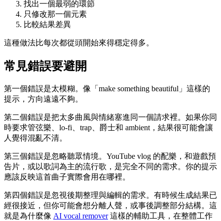
找出一個最弱的環節
只修改那一個元素
比較結果差異
這種做法比每次都從頭開始來得穩定得多。
常見錯誤要避開
第一個錯誤是太模糊。像「make something beautiful」這樣的
提示，方向遠遠不夠。
第二個錯誤是把太多曲風與情緒塞進同一個請求裡。如果你同
時要求管弦樂、lo-fi、trap、爵士和 ambient，結果很可能會讓
人覺得混亂不清。
第三個錯誤是忽略聽眾情境。YouTube vlog 的配樂，和遊戲預
告片，或以歌詞為主的流行歌，是完全不同的需求。你的提示
應該反映這首曲子實際會用在哪裡。
第四個錯誤是忽視後期整理與編輯的需求。有時候生成結果已
經很接近，但你可能會想分離人聲，或事後調整部分結構。這
就是為什麼像
AI vocal remover
這樣的輔助工具，在整體工作