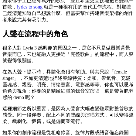
如果你手上已經有寫好的歌詞，並且希望更直接地把它變成一
首歌，
lyrics to song
就是一種很有用的替代工作流程。對那些
已經清楚知道自己想說什麼、但需要幫忙搭建音樂架構的創作
者來說尤其有吸引力。
人聲在流程中的角色
很多人對 Lyria 3 感興趣的原因之一，是它不只是做器樂背景
音樂而已，它也能融入更接近「完整歌曲」的流程中，而人聲
就變得很關鍵。
在為人聲下提示時，具體化會很有幫助。與其只說「female
singer」，不如更清楚地描述聲線特質：柔和、帶氣音、充滿
靈魂感、親密、明亮、情緒豐富、電影感等等。你也可以思考
角色與視角：你要的是精緻細膩的錄音室演唱，還是帶著脆弱
感的 demo 呢？
這種細節之所以重要，是因為人聲會大幅改變聽眾對整首歌的
感受。同一段伴奏，配上不同的聲線與演唱方式，可以變得溫
柔、戲劇化、懷舊，或是偏商業流行。
如果你的創作流程是從粗略錄音、旋律片段或語音備忘錄開