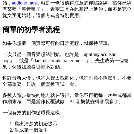
始，
audio to music
就是一條很值得注意的伴隨路線。當你已經
有某種「聲音種子」，希望工具在此基礎上延伸，而不是完全
從文字開始時，這個方式會特別實用。
簡單的初學者流程
如果你想要一個實際可行的日常流程，就保持簡單。
一次只從一個音樂想法開始。也許是「uplifting acoustic
pop」，或是「dark electronic trailer music」。先生成第一個結
果，然後聽聽看哪裡不對勁。
也許音軌太慢，也許人聲太戲劇化，也許副歌不夠澎湃。不要
全部重寫，只改一個變數再試一次。
多數人進步最快的地方就在這裡。當你不再把每一次生成都當
作期末考，而是當作反覆試做，AI 音樂就變得容易多了。
一個有效的創作循環長這樣：
寫出清楚的初始提示
生成第一個版本