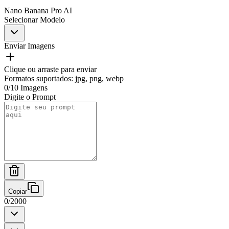
Nano Banana Pro AI
Selecionar Modelo
Enviar Imagens
Clique ou arraste para enviar
Formatos suportados
:
jpg, png, webp
0
/
10
Imagens
Digite o Prompt
Copiar
0
/
2000