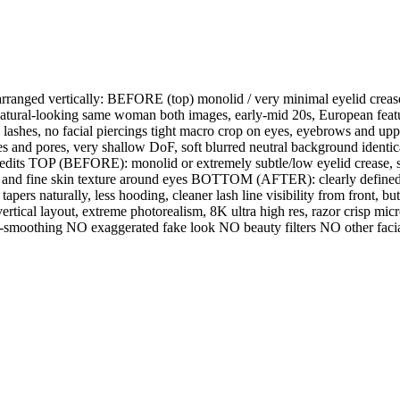
arranged vertically: BEFORE (top) monolid / very minimal eyelid creas
ll natural-looking same woman both images, early-mid 20s, European featur
e lashes, no facial piercings tight macro crop on eyes, eyebrows and upp
lines and pores, very shallow DoF, soft blurred neutral background identical
 edits TOP (BEFORE): monolid or extremely subtle/low eyelid crease, sm
es and fine skin texture around eyes BOTTOM (AFTER): clearly defined n
tapers naturally, less hooding, cleaner lash line visibility from front, 
rtical layout, extreme photorealism, 8K ultra high res, razor crisp micro
smoothing NO exaggerated fake look NO beauty filters NO other faci