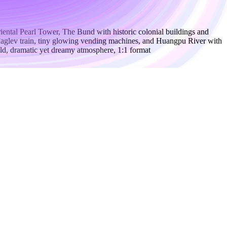
iental Pearl Tower, The Bund with historic colonial buildings and
 Maglev train, tiny glowing vending machines, and Huangpu River with
eld, dramatic yet dreamy atmosphere, 1:1 format