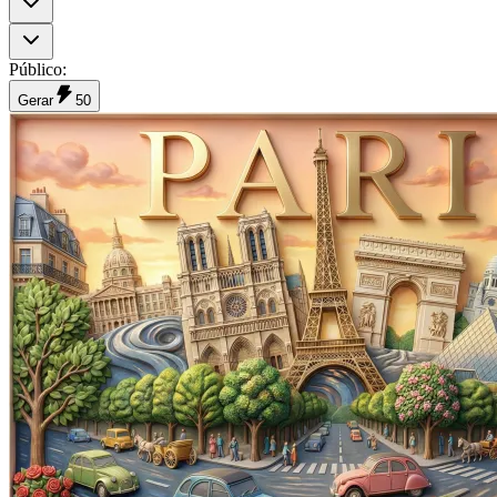
Público
:
Gerar
50