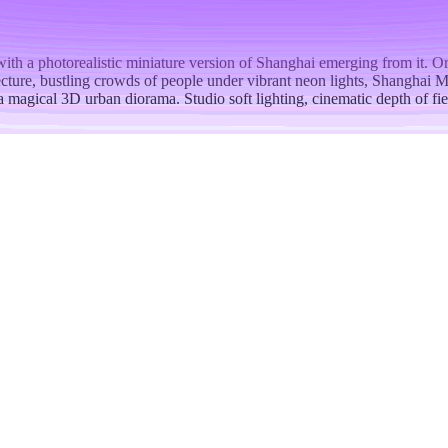
th a photorealistic miniature version of Shanghai emerging from it. Or
cture, bustling crowds of people under vibrant neon lights, Shanghai
 magical 3D urban diorama. Studio soft lighting, cinematic depth of fi