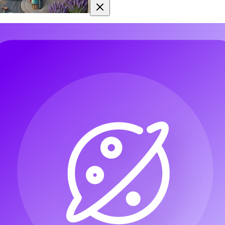
Banana Pro AI
3.0 Pro — crie como um profissional com prompts de texto e imagem p
0 Pro, suportando entradas de texto e imagem, bem como mesclagem de
s complexas e consistência de personagem, a ferramenta permite criaçã
ação.
m Nano Banana Pro AI