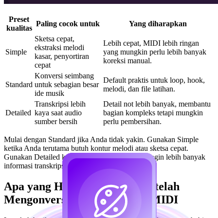
Preset
Paling cocok untuk
Yang diharapkan
kualitas
Sketsa cepat,
Lebih cepat, MIDI lebih ringan
ekstraksi melodi
Simple
yang mungkin perlu lebih banyak
kasar, penyortiran
koreksi manual.
cepat
Konversi seimbang
Default praktis untuk loop, hook,
Standard
untuk sebagian besar
melodi, dan file latihan.
ide musik
Transkripsi lebih
Detail not lebih banyak, membantu
Detailed
kaya saat audio
bagian kompleks tetapi mungkin
sumber bersih
perlu pembersihan.
Mulai dengan Standard jika Anda tidak yakin. Gunakan Simple
ketika Anda terutama butuh kontur melodi atau sketsa cepat.
Gunakan Detailed ketika audio jelas dan Anda ingin lebih banyak
informasi transkripsi untuk diedit setelahnya.
Apa yang Harus Dilakukan Setelah
Mengonversi Audio Menjadi MIDI