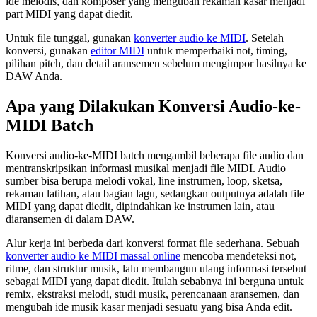
ide melodis, dan komposer yang mengubah rekaman kasar menjadi
part MIDI yang dapat diedit.
Untuk file tunggal, gunakan
konverter audio ke MIDI
. Setelah
konversi, gunakan
editor MIDI
untuk memperbaiki not, timing,
pilihan pitch, dan detail aransemen sebelum mengimpor hasilnya ke
DAW Anda.
Apa yang Dilakukan Konversi Audio-ke-
MIDI Batch
Konversi audio-ke-MIDI batch mengambil beberapa file audio dan
mentranskripsikan informasi musikal menjadi file MIDI. Audio
sumber bisa berupa melodi vokal, line instrumen, loop, sketsa,
rekaman latihan, atau bagian lagu, sedangkan outputnya adalah file
MIDI yang dapat diedit, dipindahkan ke instrumen lain, atau
diaransemen di dalam DAW.
Alur kerja ini berbeda dari konversi format file sederhana. Sebuah
konverter audio ke MIDI massal online
mencoba mendeteksi not,
ritme, dan struktur musik, lalu membangun ulang informasi tersebut
sebagai MIDI yang dapat diedit. Itulah sebabnya ini berguna untuk
remix, ekstraksi melodi, studi musik, perencanaan aransemen, dan
mengubah ide musik kasar menjadi sesuatu yang bisa Anda edit.