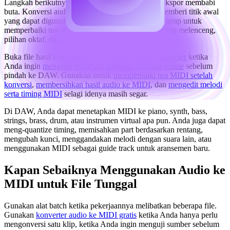
Langkah berikutnya adalah pembersihan, bukan ekspor membabi
buta. Konversi audio-ke-MIDI berbasis AI bisa memberi titik awal
yang dapat digunakan, tetapi Anda sebaiknya berharap untuk
memperbaiki not ekstra, not yang hilang, timing yang melenceng,
pilihan oktaf, dan fragmen yang tidak diinginkan.
Buka file hasil konversi di
editor MIDI berbasis browser
ketika
Anda ingin
mengedit MIDI hasil konversi secara online
sebelum
pindah ke DAW. Gunakan untuk
memperbaiki not MIDI setelah
konversi
,
membersihkan hasil audio ke MIDI
, dan
mengedit melodi
serta timing MIDI
selagi idenya masih segar.
Di DAW, Anda dapat menetapkan MIDI ke piano, synth, bass,
strings, brass, drum, atau instrumen virtual apa pun. Anda juga dapat
meng-quantize timing, memisahkan part berdasarkan rentang,
mengubah kunci, menggandakan melodi dengan suara lain, atau
menggunakan MIDI sebagai guide track untuk aransemen baru.
Kapan Sebaiknya Menggunakan Audio ke
MIDI untuk File Tunggal
Gunakan alat batch ketika pekerjaannya melibatkan beberapa file.
Gunakan
konverter audio ke MIDI gratis
ketika Anda hanya perlu
mengonversi satu klip, ketika Anda ingin menguji sumber sebelum