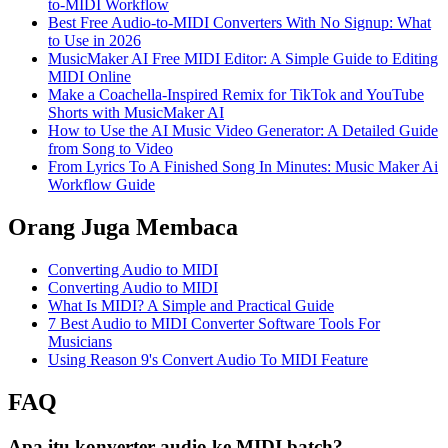
to-MIDI Workflow
Best Free Audio-to-MIDI Converters With No Signup: What
to Use in 2026
MusicMaker AI Free MIDI Editor: A Simple Guide to Editing
MIDI Online
Make a Coachella-Inspired Remix for TikTok and YouTube
Shorts with MusicMaker AI
How to Use the AI Music Video Generator: A Detailed Guide
from Song to Video
From Lyrics To A Finished Song In Minutes: Music Maker Ai
Workflow Guide
Orang Juga Membaca
Converting Audio to MIDI
Converting Audio to MIDI
What Is MIDI? A Simple and Practical Guide
7 Best Audio to MIDI Converter Software Tools For
Musicians
Using Reason 9's Convert Audio To MIDI Feature
FAQ
Apa itu konverter audio ke MIDI batch?