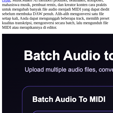
cepat
, MusicMaker AI memberi produser, beatmaker, komposer,
mahasiswa musik, pembuat remix, dan kreator konten cara praktis
untuk mengubah banyak file audio menjadi MIDI yang dapat diedit
sebelum membuka DAW penuh. Alih-alih mengonversi satu file
setiap kali, Anda dapat mengunggah beberapa track, memilih preset
kualitas transkripsi, mengonversi secara batch, lalu mengunduh file
MIDI atau merapikannya di editor.