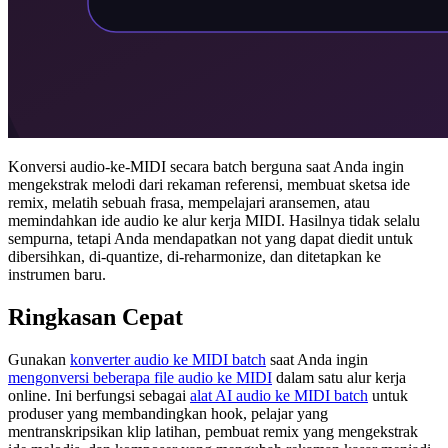
Konversi audio-ke-MIDI secara batch berguna saat Anda ingin
mengekstrak melodi dari rekaman referensi, membuat sketsa ide
remix, melatih sebuah frasa, mempelajari aransemen, atau
memindahkan ide audio ke alur kerja MIDI. Hasilnya tidak selalu
sempurna, tetapi Anda mendapatkan not yang dapat diedit untuk
dibersihkan, di-quantize, di-reharmonize, dan ditetapkan ke
instrumen baru.
Ringkasan Cepat
Gunakan
konverter audio ke MIDI batch
saat Anda ingin
mengonversi beberapa file audio ke MIDI
dalam satu alur kerja
online. Ini berfungsi sebagai
alat AI audio ke MIDI batch
untuk
produser yang membandingkan hook, pelajar yang
mentranskripsikan klip latihan, pembuat remix yang mengekstrak