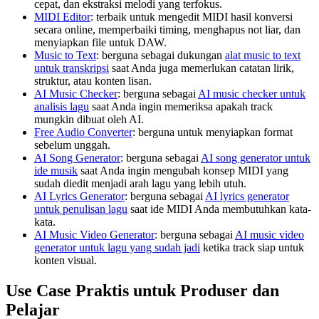
cepat, dan ekstraksi melodi yang terfokus.
MIDI Editor
: terbaik untuk mengedit MIDI hasil konversi
secara online, memperbaiki timing, menghapus not liar, dan
menyiapkan file untuk DAW.
Music to Text
: berguna sebagai dukungan
alat music to text
untuk transkripsi
saat Anda juga memerlukan catatan lirik,
struktur, atau konten lisan.
AI Music Checker
: berguna sebagai
AI music checker untuk
analisis lagu
saat Anda ingin memeriksa apakah track
mungkin dibuat oleh AI.
Free Audio Converter
: berguna untuk menyiapkan format
sebelum unggah.
AI Song Generator
: berguna sebagai
AI song generator untuk
ide musik
saat Anda ingin mengubah konsep MIDI yang
sudah diedit menjadi arah lagu yang lebih utuh.
AI Lyrics Generator
: berguna sebagai
AI lyrics generator
untuk penulisan lagu
saat ide MIDI Anda membutuhkan kata-
kata.
AI Music Video Generator
: berguna sebagai
AI music video
generator untuk lagu yang sudah jadi
ketika track siap untuk
konten visual.
Use Case Praktis untuk Produser dan
Pelajar