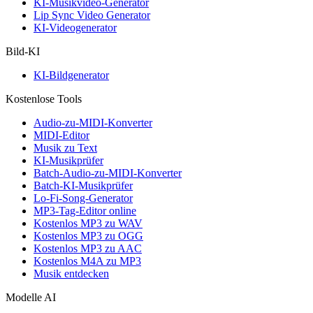
KI-Musikvideo-Generator
Lip Sync Video Generator
KI-Videogenerator
Bild-KI
KI-Bildgenerator
Kostenlose Tools
Audio-zu-MIDI-Konverter
MIDI-Editor
Musik zu Text
KI-Musikprüfer
Batch-Audio-zu-MIDI-Konverter
Batch-KI-Musikprüfer
Lo-Fi-Song-Generator
MP3-Tag-Editor online
Kostenlos MP3 zu WAV
Kostenlos MP3 zu OGG
Kostenlos MP3 zu AAC
Kostenlos M4A zu MP3
Musik entdecken
Modelle AI