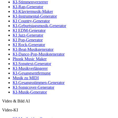
KI-Stimmenverzerrer
KI-Rap-Generator
KI-Klaviermusik-Maker
KI-Instrumental-Generator
KI Country-Generator
KI-Geburtstagsmusik-Generator
KI EDM-Generator
KI Jazz-Generator
KI Pop-Generator
KI Rock-Generator
KI-Beat-Musikgenerator
KI-Dance-Pop-Musikgenerator
Phonk Music Maker
KI-Songtext-Generator
KI-Musikverlängerer
KI-Gesangsentfernung
Musik zu MIDI
KI-Gesangsstimmen-Generator
KI-Songcover-Generator
KI-Musik-Generator
Video & Bild AI
Video-KI