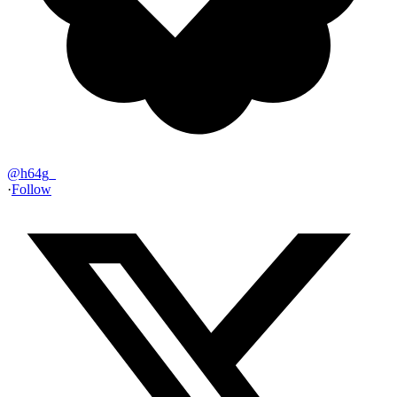
@
h64g_
·
Follow