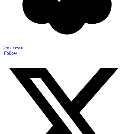
@
maxescu
·
Follow