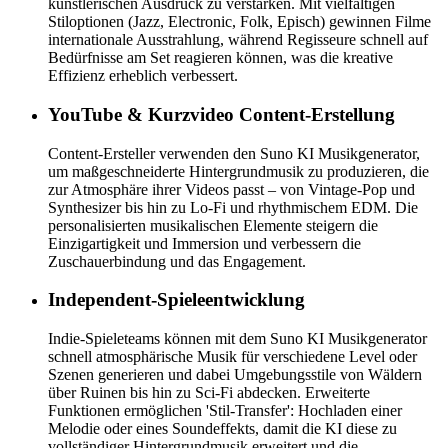
künstlerischen Ausdruck zu verstärken. Mit vielfältigen
Stiloptionen (Jazz, Electronic, Folk, Episch) gewinnen Filme
internationale Ausstrahlung, während Regisseure schnell auf
Bedürfnisse am Set reagieren können, was die kreative
Effizienz erheblich verbessert.
YouTube & Kurzvideo Content-Erstellung
Content-Ersteller verwenden den Suno KI Musikgenerator,
um maßgeschneiderte Hintergrundmusik zu produzieren, die
zur Atmosphäre ihrer Videos passt – von Vintage-Pop und
Synthesizer bis hin zu Lo-Fi und rhythmischem EDM. Die
personalisierten musikalischen Elemente steigern die
Einzigartigkeit und Immersion und verbessern die
Zuschauerbindung und das Engagement.
Independent-Spieleentwicklung
Indie-Spieleteams können mit dem Suno KI Musikgenerator
schnell atmosphärische Musik für verschiedene Level oder
Szenen generieren und dabei Umgebungsstile von Wäldern
über Ruinen bis hin zu Sci-Fi abdecken. Erweiterte
Funktionen ermöglichen 'Stil-Transfer': Hochladen einer
Melodie oder eines Soundeffekts, damit die KI diese zu
vollständiger Hintergrundmusik erweitert und die