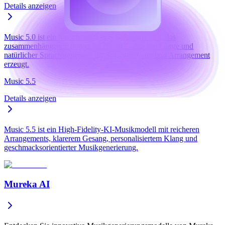
Details anzeigen
Music 5.0 ist ein fortschrittliches KI-Musikmodell, das
zusammenhängende Songs mit bis zu 8 Minuten Länge und
natürlicher Sprachsteuerung für Stil, Stimmung und Arrangement
erzeugt.
Music 5.5
Details anzeigen
Music 5.5 ist ein High-Fidelity-KI-Musikmodell mit reicheren
Arrangements, klarerem Gesang, personalisiertem Klang und
geschmacksorientierter Musikgenerierung.
Mureka AI