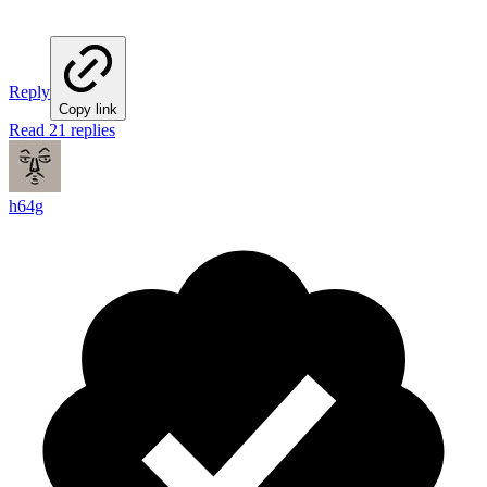
Reply
Copy link
Read 21 replies
h64g