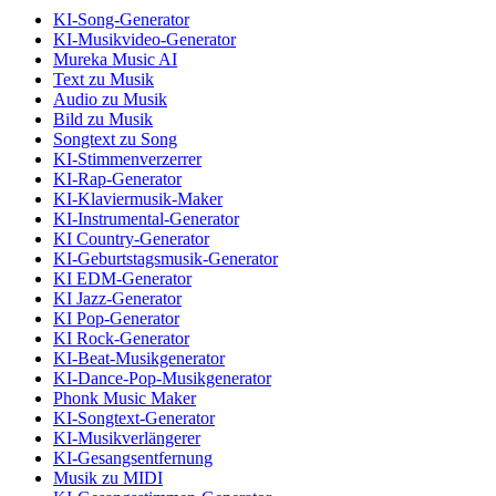
KI-Song-Generator
KI-Musikvideo-Generator
Mureka Music AI
Text zu Musik
Audio zu Musik
Bild zu Musik
Songtext zu Song
KI-Stimmenverzerrer
KI-Rap-Generator
KI-Klaviermusik-Maker
KI-Instrumental-Generator
KI Country-Generator
KI-Geburtstagsmusik-Generator
KI EDM-Generator
KI Jazz-Generator
KI Pop-Generator
KI Rock-Generator
KI-Beat-Musikgenerator
KI-Dance-Pop-Musikgenerator
Phonk Music Maker
KI-Songtext-Generator
KI-Musikverlängerer
KI-Gesangsentfernung
Musik zu MIDI