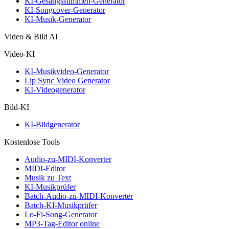
KI-Gesangsstimmen-Generator
KI-Songcover-Generator
KI-Musik-Generator
Video & Bild AI
Video-KI
KI-Musikvideo-Generator
Lip Sync Video Generator
KI-Videogenerator
Bild-KI
KI-Bildgenerator
Kostenlose Tools
Audio-zu-MIDI-Konverter
MIDI-Editor
Musik zu Text
KI-Musikprüfer
Batch-Audio-zu-MIDI-Konverter
Batch-KI-Musikprüfer
Lo-Fi-Song-Generator
MP3-Tag-Editor online