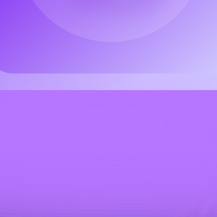
s den perfekten Abschnitt aus.
eladenen Charakter synchronisierst.