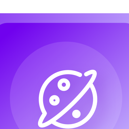
u Musik
Audio zu Musik
Bild zu Musik
Songtext zu Song
KI-Stimmen
u Musik
Audio zu Musik
Bild zu Musik
Songtext zu Song
KI-Stimmen
rator
EDM-KI
Jazz-KI
Pop-KI
Rock-KI
Rhythmus-KI
Tanzpop-KI
rator
EDM-KI
Jazz-KI
Pop-KI
Rock-KI
Rhythmus-KI
Tanzpop-KI
KI-Songcover-Generator
KI-Songcover-Generator