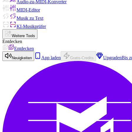
Audio-zu-MIDI-Konverter
MIDI-Editor
Musik zu Text
KI-Musikprüfer
Weitere Tools
Entdecken
Entdecken
App laden
Upgraden
Bis 
Neuigkeiten
Gratis-Credits