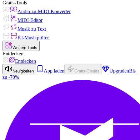
Gratis-Tools
Audio-zu-MIDI-Konverter
MIDI-Editor
Musik zu Text
KI-Musikprüfer
Weitere Tools
Entdecken
Entdecken
App laden
Upgraden
Bis
Neuigkeiten
Gratis-Credits
zu -70%