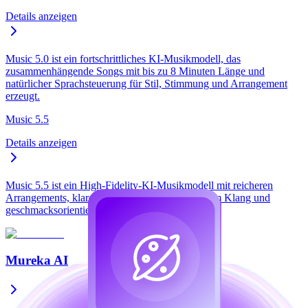
Details anzeigen
Music 5.0 ist ein fortschrittliches KI-Musikmodell, das
zusammenhängende Songs mit bis zu 8 Minuten Länge und
natürlicher Sprachsteuerung für Stil, Stimmung und Arrangement
erzeugt.
Music 5.5
Details anzeigen
Music 5.5 ist ein High-Fidelity-KI-Musikmodell mit reicheren
Arrangements, klarerem Gesang, personalisiertem Klang und
geschmacksorientierter Musikgenerierung.
Mureka AI