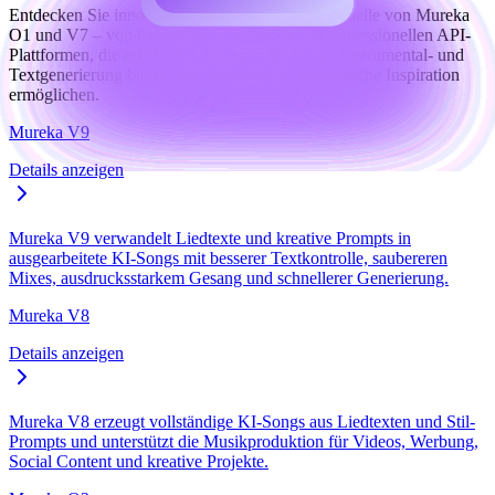
Entdecken Sie innovative Musikgenerierungsmodelle von Mureka
O1 und V7 – von Consumer-Apps bis hin zu professionellen API-
Plattformen, die effiziente Lösungen für Song-, Instrumental- und
Textgenerierung bieten und grenzenlose musikalische Inspiration
ermöglichen.
Mureka V9
Details anzeigen
Mureka V9 verwandelt Liedtexte und kreative Prompts in
ausgearbeitete KI-Songs mit besserer Textkontrolle, saubereren
Mixes, ausdrucksstarkem Gesang und schnellerer Generierung.
Mureka V8
Details anzeigen
Mureka V8 erzeugt vollständige KI-Songs aus Liedtexten und Stil-
Prompts und unterstützt die Musikproduktion für Videos, Werbung,
Social Content und kreative Projekte.