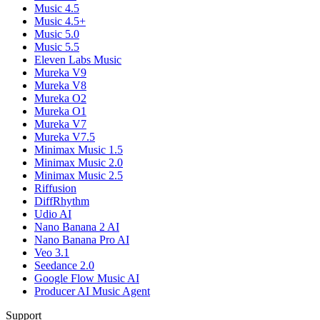
Music 4.5
Music 4.5+
Music 5.0
Music 5.5
Eleven Labs Music
Mureka V9
Mureka V8
Mureka O2
Mureka O1
Mureka V7
Mureka V7.5
Minimax Music 1.5
Minimax Music 2.0
Minimax Music 2.5
Riffusion
DiffRhythm
Udio AI
Nano Banana 2 AI
Nano Banana Pro AI
Veo 3.1
Seedance 2.0
Google Flow Music AI
Producer AI Music Agent
Support